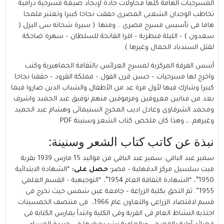
المسرحيات الهامة كلها محاولات جادة لإيجاد صيغة مسرحية درامية
تخاطب الوجدان الشعبى المصرى حققت نجاحا كبيرا وتعتبر ملمحا
هاما فى تأسيس مسرح مصرى .. ومنها: ( سيرة شحاته سى اليزل (
سعدون ) – الليلة فنطزية – اقرا الفاتحة للسلطان – سهرة ضاحكة
لقتل السندباد الحمال وغيرها ).
أسس الفرقة المركزية لمسرح العرائس بالثقافة الجماهيرية وكتب
واخرج لها مسرحيات – حسن قرن الفول – مملكة القرود – حققنا نجاحا
كبيرا وشارك فيها لأول مرة عد من الأطفال والشباب الذين صاروا فيما
بعد من فنانين معروفين ومرموقين منهم توفيق عبد الحميد واشرف
ومحمد الشرقاوى وعادل اديب المخرج السنيمائى وهشام عبد الحميد
وغيرهم…،
وهذا كان ملخص كتاب الشعر وسنينة PDF
نبذة عن كاتب كتاب الشعر وسنينة:
سمير عبد الباقي
: سمير عبد الباقي من مواليد 15 مارس 1939 بقرية
ميت سلسيل مركز الدقهلية – مصر؛
حصل على:
“الشهادة الابتدائية
1950″، “الشهادة الثقافة العام 1954″، “التوجيهية – القسم العلمي
1955”. ثم التحق بكلية الزراعة – جامعة عين شمس حيث تخرج فى
قسم لاقتصاد الزراعى والتعاون عام 1966، فى منتصف الخمسينات
اجتذبه النشاط العام فى القرية وفى الكلية وابتدأ يمارس الكتابة فى