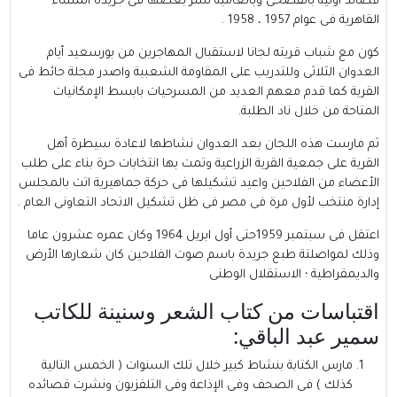
قصائد أولية بالفصحى وبالعامية نشر بعضها فى جريدة المساء
القاهرية فى عوام 1957 ، 1958 .
كون مع شباب قريته لجانا لاستقبال المهاجرين من بورسعيد أيام
العدوان الثلاثى وللتدريب على المقاومة الشعبية واصدر مجلة حائط فى
القرية كما قدم معهم العديد من المسرحيات بابسط الإمكانيات
المتاحة من خلال ناد الطلبة.
ثم مارست هذه اللجان بعد العدوان نشاطها لاعادة سيطرة أهل
القرية على جمعية القرية الزراعية وتمت بها انتخابات حرة بناء على طلب
الأعضاء من الفلاحين واعيد تشكيلها فى حركة جماهيرية اتت بالمجلس
إدارة منتخب لأول مرة فى مصر فى ظل تشكيل الاتحاد التعاونى العام .
اعتقل فى سبتمبر 1959حتى أول ابريل 1964 وكان عمره عشرون عاما
وذلك لمواصلتة طبع جريدة باسم صوت الفلاحين كان شعارها الأرض
والديمقراطية ؛ الاستقلال الوطنى
اقتباسات من كتاب الشعر وسنينة للكاتب
سمير عبد الباقي:
مارس الكتابة بنشاط كبير خلال تلك السنوات ( الخمس التالية
كذلك ) فى الصحف وفى الإذاعة وفى التلفزيون ونشرت قصائده