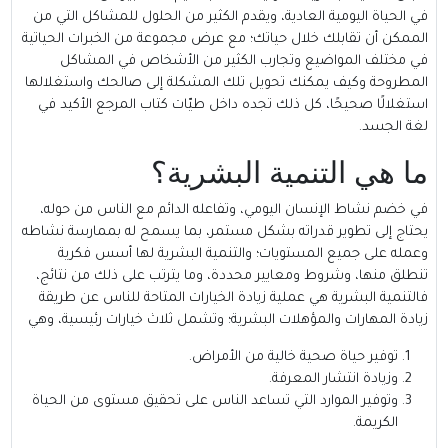
في الحياة اليومية العادية، ويقدم الكثير من الحلول للمشاكل التي من
الممكن أن تقابلك خلال حياتك؛ مع عرض مجموعة من الخبرات الحياتية
في مختلف المواضيع وتجارب الكثير من الأشخاص في المشاكل
المطروحة وكيف يمكنك تحويل تلك المشكلة إلى صالحك واستغلالها
استغلالًا صحيحًا، كل ذلك تجده داخل طيّات كتاب المرجع الأكيد في
لغة الجسد.
ما هي التنمية البشرية؟
في خضم نشاط الإنسان اليومي، وتفاعله الدائم مع الناس من حوله،
يحتاج إلى تطوير قدراته بشكل مستمر، بما يسمح له بممارسة نشاطه
وعمله على جميع المستويات؛ والتنمية البشرية لها أسس فكرية
تنطلق منها، وشروط ومعايير محددة، وما يترتب على ذلك من نتائج،
فالتنمية البشرية هي عملية زيادة الخيارات المتاحة للناس عن طريقة
زيادة المهارات والمؤهلات البشرية؛ وتشمل ثلاث خيارات رئيسية، وهي
توفير حياة صحية خالية من الأمراض.
وزيادة انتشار المعرفة.
وتوفير الموارد التي تساعد الناس على تحقيق مستوى من الحياة
الكريمة.