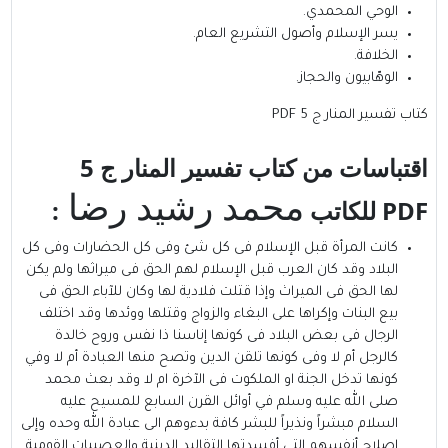
الوحي المحمدي.
يسر الإسلام وأصول التشريع العام.
الخلافة.
الوهّابيون والحجاز.
كتاب تفسير المنار ج 5 PDF
اقتباسات من كتاب تفسير المنار ج 5
محمد رشيد رضا
PDF
للكاتب
:
كانت المرأة قبل الإسلام فى كل شئ وفى كل الحضارات وفى كل
البلاد وقد كان العرب قبل الإسلام لهم الحق فى ميراثها ولم يكن
لها الحق فى الميراث وإذا قتلت فلادية لها وكان للآباء الحق فى
بيع البنات وإكراها على البغاء والزواج وقتلها ووئدها وقد اختلف
الرجال فى بعض البلاد فى كونها إناسنا ذا نفس وروح خالدة
كالرجل أم لا وفى كونها تلقن الدين وتصح منها العبادة أم لا وفي
كونها تدخل الجنة او الملكوت فى الآخرة ام لا وقد بعث محمد
صلى الله عليه وسلم في أوائل القرن السابع للمسيح عليه
السلام مبشراً ونذيراً للبشر كافة ب
دءوهم الى عبادة الله وحده وإلى
إصلاح أنفسهم التى أفسدتها التقاليد الدينية والعصبيات القومية