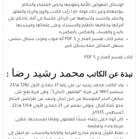
الوسائل للنهوض بالأُمة وتقويتها وخص العلماء والحكام
بتوجيهاته وغير ذلك قوله: «إذا رأيت الكذب والزور والرياء والنفاق
والحقد والحسد وأشباهها من الرذائل فاشية في أمة، فاحكم على
أمرائها وحكامها بالظلم والاستبداد وعلى علمائها ومرشديها
بالبدع والفساد، والعكس بالعكس».
يتميز كتاب تفسير المنار ج 5 PDF أنه مبوب ومرتب بشكل سلس،
يسهل التعامل معه بشكل كبير.
كتاب تفسير المنار ج 5 PDF
محمد رشيد رضا
نبذة عن الكاتب
:
ولد الكاتب محمد رشيد بن علي رضا 27 جمادي الأول 1282 هـ/23
سبتمبر 1865 في قرية “القلمون (لبنان)”، وهي قرية تقع على
شاطئ البحر المتوسط من جبل لبنان وتبعد عن طرابلس الشام
بنحو ثلاثة أميال، وتوفي بمصر في 23 جمادى الأولى 1354 هـ/22
أغسطس 1935م.
كان أبوه «علي رضا» شيخًا للقلمون وإمامًا لمسجدها، فعُني
بتربية ولده وتعليمه.
حفظ القرآن وتعلم مبادئ القراءة والكتابة والحساب، ثم انتقل إلى