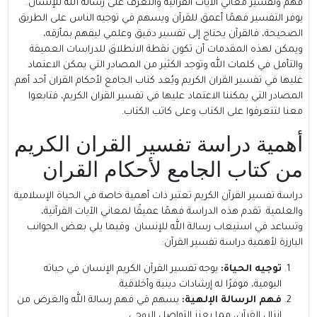
فهم وتفسير معاني الآيات القرآنية والتعرف على رسالة الله للإنسان.
يوفر التفسير فهمًا أعمق للقرآن ويسهم في توجيه الناس على الطريق
الصحيحة، فالقرآن يحتاج إلى تفسير دقيق وعلمي ليفهم بمأزقه،
ويمكن لهذه المقدمات أن تكون نقطة الانطلاق للدراسات العميقة
والتأمل في كلمات الله وتوجد الكثير من المصادر التي يمكن الاعتماد
عليها في تفسير القران الكريم ويُعد كتاب الجامع لأحكام القران أحد أهم
المصادر التي يمكننا الاعتماد عليها في تفسير القران الكريم، فتابعوا
معنا لتتعرفوا على الكتاب وعلى كاتب الكتاب.
أهمية دراسة تفسير القران الكريم
من كتاب الجامع لأحكام القران
دراسة تفسير القرآن الكريم تعتبر ذات أهمية خاصة في الحياة الإسلامية
والعلمية. تقدم هذه الدراسة فهمًا عميقًا لمعاني الآيات القرآنية،
وتساعد في استيعاب رسالة الله للإنسان. وفيما يلي بعض الجوانب
البارزة لأهمية دراسة تفسير القرآن:
توجيه الحياة:
يوجه تفسير القرآن الكريم الإنسان في حياته
اليومية، موفرًا له إرشادات دينية وأخلاقية.
فهم الرسالة الإلهية:
يسهم في فهم رسالة الله والغرض من
إنزال القرآن، مما يعزز التواصل الروحي.