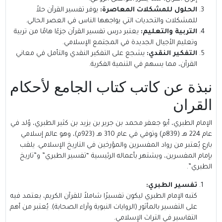
الحلول للمشكلات المعاصرة:
يوفر تفسير القرآن حلاً
للمشكلات والتحديات التي يواجهها الناس في العصر الحالي.
التربية والتعليم:
يعتبر درس تفسير القرآن جزءًا هامًا من تربية
وتعليم الأجيال الجديدة في المجتمع الإسلامي.
التفكير النقدي:
يشجع على التفكير النقدي والتأمل في معاني
القرآن، مما يسهم في التنمية الفكرية.
نبذة عن كاتب كتاب الجامع لأحكام
القران
الإمام الطبري
، أبو جعفر محمد بن جرير بن يزيد بن كثير الطبري، وُلد في
عام 224 هـ (839م) وتوفي في عام 310 هـ (923م)، وهو عالم إسلامي
بارع يُعتبر من رواد المفسرين والمؤرخين في التاريخ الإسلامي. يلقب
بإمام المفسرين، ويشتهر بأعماله الرئيسية “تفسير الطبري” و”تاريخ
الطبري”.
تفسير الطبري:
كتبه الإمام الطبري ليكون تفسيرًا شاملاً للقرآن الكريم، يعتمد فيه
على التفسير بالمأثور (الروايات النبوية وآراء الصحابة). يُعتبر من أهم
التفاسير في التراث الإسلامي.