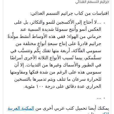
جراثيم التسمم الغذائي
اقتباسات من كتاب جراثيم التسمم الغذائي
:
…لا أحتاج إلى الأكسجين للنمو والتكاثر، بل على
العكس أنمو وأُنتج سمومًا شديدة السمية عند
حرماني من الهواء؛ ففي هذه الأوساط أنشط مولِّدةً
جراثيم قادرةً على إنتاج سبعةِ أنواعٍ مختلفة من
سمومي الفتَّاكة، أربعة منها تفتك بِكُم وتتسبَّب في
تسمُّمكم، بينما تُسبب الأنواع الثلاثة الأخرى أمراضًا
في الطيور والأسماك وغيرها من الثدييات. إلا أن
سمومي هذه على الرغم من شدة فتكها ومقاومتها
للحرارة سرعان ما تتلف ويتم تدميرها بالتسخين
الحراري عدة دقائق على درجة ١٠٠ مئوية.
…
يمكنك أيضا تحميل كتب عربي أخرى من
المكتبة العربية