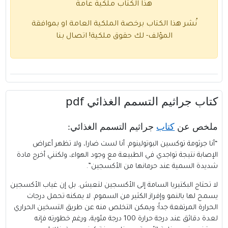
هذا الكتاب ملكية عامة
نُشر هذا الكتاب برخصة الملكية العامة او بموافقة
المؤلف- لك حقوق ملكية!
اتصال بنا
كتاب جراثيم التسمم الغذائي pdf
ملخص عن
كتاب
جراثيم التسمم الغذائي
:
“أنا جرثومة توكسين البوتولينوم. أنا لست ضارا، ولا تظهر أعراض
الإصابة نتيجة تواجدي في الطبيعة مع وجود الهواء، ولكنني أخرج مادة
شديدة السمية عند حرمانها من الأكسجين”.
لا تحتاج البكتيريا السامة إلى الأكسجين لتعيش. بل إن غياب الأكسجين
يسمح لها بالنمو وإفراز الكثير من السموم. لا يمكنه تحمل درجات
الحرارة المرتفعة جداً؛ ويمكن التخلص منه عن طريق التسخين الحراري
لعدة دقائق عند درجة حرارة 100 درجة مئوية، ورغم خطورته فإنه