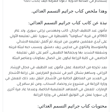
يستخدم في صناعة الأدوية. دعونا معرفة كيف يحدث ذلك!
وهذا ملخص كتاب جراثيم التسمم الغذائي
.
نبذة عن كاتب كتاب جراثيم التسمم الغذائي
:
مأمون عبد اللطيف الرحال: كاتب ومهندس زراعي سوري. ولد عام
1960م في قرية “سكوفيا” بالقنيطرة في سوريا. تلقى تعليمه الأولي
على أيدي معلمين ماهرين من قريته، ثم أكمل تعليمه الابتدائي
والمتوسط والثانوي في مدارس ريف دمشق. وبسبب حبه لبيئة قريته
وشغفه الشديد بها وبجمالها الطبيعي، أصر على تلقي تعليمه
الجامعي في كلية الزراعة ليكون على اتصال بمكونات وعناصر البيئة.
بعد تخرجه من الجامعة، عمل مأمون عبد اللطيف في مجال الإرشاد
الزراعي، وساهم بشكل كبير في تشجيع المزارعين على زراعة الأشجار
في العديد من المناطق الخالية من الأشجار. انتقل بعد ذلك للعمل في
وزارة الزراعة في مشروع بذر وحصاد السحاب، ومن ثم سافر إلى
الإمارات. للعمل في المعاهد التعليمية الخاصة، وعندما عاد مرة أخرى
إلى سوريا عمل في التوثيق العلمي في وزارة الزراعة.
محتويات كتاب جراثيم التسمم الغذائي
: