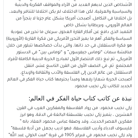
الأشخاص الذين لديهم العديد من الآراء والمواقف الفكرية والدينية
والسياسية والعرقية، لكن هذا الاختلاف لم يكن اختلافا للتنافر والبعد،
بل اختلافا في التكامل، أصبحت أمريكا بشكل عام جزءا لا يتجزأ من
العالم الأوروبي، وبريطانيا بشكل خاص
التلميذ الذي دافع عن أفكار القارة العجوز، سرعان ما تحرر من عبودية
السياسة والفكر، أهم ما يميز التحرر الأمريكي من فكرة القارية (الأوروبية)
هو فكرة الاستقلال في حد ذاتها، والتي بدأت خصائصها تتبلور من خلال
مناقشة سمات “توماس جيفرسون” و “توماس بين” في الدستور
الأمريكي، ثم تبع ذلك الانتصار الأول لمبادئ الحرية الدينية الكاملة لأفراد
المجتمع. ثم، في النصف الأول من القرن التاسع عشر، انتقل
الاستقلال من عالم الدين إلى الفلسفة والأدب والثقافة والإبداع،
أصبحت الحرية شعارا رفعها ومبدأ يحترمها كتاب حياة الفكر في العالم
الجديد للكاتب زكي نجيب محمود
نبذة عن كاتب كتاب حياة الفكر في العالم:
زكي نجيب محمود: من رواد الفلاسفة والمفكرين العرب في القرن
العشرين ، يتميز زكي نجيب بفلسفتة البالغة في الدقة، وهو ابرز
مفكرين العصر الحديث، وقد وصفة عباس محمود العقاد بانه ”
فليسوف الادباء وأديب الفلاسفة، فهو اديب يجعل من أدبة فلسفة”
ولد زكي نجيب محمود في فبراير 1905 في قرية “ميت الخولي عبد الله”