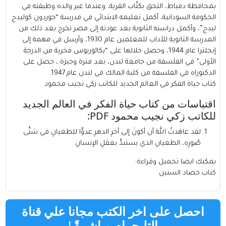
بمحافظة دمياط، التحق بكتّاب القرية، وعندما غير والده وظيفته في
الحكومة السودانية، أكمل تعليمه الابتدائي في مدرسة “جوردون كوليدج
ليدج”، وأكمل دراسته الثانوية بعد عودته إلى مصر تخرج بعد ذلك من
المدرسة الثانوية للآداب للمعلمين عام 1930، وأرسل في مهمة إلى
إنجلترا عام 1944، وحصل خلالها على “بكالوريوس فخرية من الدرجة
الأولى” في الفلسفة من جامعة لندن، بعد فترة وجيزة ، حصل على
الدكتوراه في الفلسفة من كلية المالك في لندن عام 1947.
كتاب حياة الفكر في العالم الجديد للكاتب زكي نجيب محمود
اقتباسات من كتاب حياة الفكر في العالم الجديد
للكاتب زكي نجيب محمود PDF:
لقد عاهَدتُ اللهَ أن أكونَ إلى آخرِ الدهرِ عدوًّا للطغيانِ في شتَّى
صُورِه، الطغيانِ الذي يستبدُّ بعقلِ الإنسانِ
يمكنك ايضا تحميل وقراءة:
كتاب حصاد السنين
احصل على اخر الكتب مجانا علي قناة
التليجرام مباشرةً
!