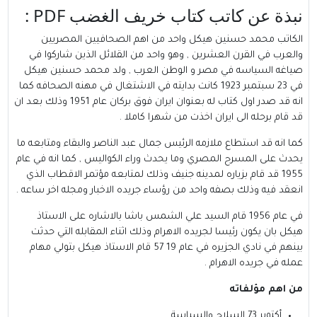
نبذة عن كاتب كتاب خريف الغضب PDF :
الكاتب
محمد حسنين هيكل
واحد من اهم الصحافيين المصريين
والعرب في القرن العشرين , وهو واحد من القلائل الذين شاركوا في
صياغه السياسه في مصر و الوطن العرب , ولد محمد حسنين هيكل
في 23 سبتمبر 1923 كانت بدايته في الاشتغال في مهنه الصحافه كما
انه قد صدر اول كتاب له بعنوان ايران فوق بركان عام 1951 وذلك بعد ان
قد قام برحله الى ايران اخذت من شهرا كاملا .
كما انه قد استطاع ملازمه الرئيس جمال عبد الناصر والبقاء ومتابعه ما
يحدث على المسرح المصري وما يحدث وراء الكواليس , كما انه في عام
1955 قد قام بزياره لمدينه جنيف وذلك لمتابعه مؤتمر الاقطاب الذي
انعقد فيه وذلك بصفه واحد من رؤساء جريده الاخبار ومجله اخر ساعه .
في عام 1956 قام السيد علي الشمس باشا بالاشاره على الاستاذ
هيكل بان يكون رئيسا لجريده الاهرام وذلك اثناء المقابله التي حدثت
بينهم في نادي الجزيره في عام 19 57 قام الاستاذ هيكل بتولي مهام
عمله في جريده الاهرام .
من اهم مؤلفاته
أكتوبر 73 السلاح والسياسة.