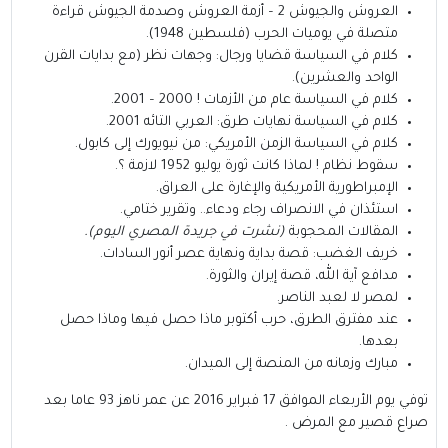
العروش والجيوش 2 – أزمة العروش وصدمة الجيوش قراءة
متصلة في يوميات الحرب (فلسطين 1948).
كلام في السياسة قضايا ورجال: وجهات نظر (مع بدايات القرن
الواحد والعشرين).
كلام في السياسة عام من الأزمات ! 2000 – 2001.
كلام في السياسة نهايات طرق: العربي التائه 2001.
كلام في السياسة الزمن الأمريكي: من نيويورك إلى كابول.
سقوط نظام ! لماذا كانت ثورة يوليو 1952 لازمة ؟.
الإمبراطورية الأمريكية والإغارة على العراق.
استئذان في الانصراف رجاء ودعاء.. وتقرير ختامي.
المقالات المحجوبة
(نشرت في جريدة المصري اليوم).
خريف الغضب: قصة بداية ونهاية عصر أنور السادات.
مدافع آية الله، قصة إيران والثورة.
لمصر لا لعبد الناصر.
عند مفترق الطرق، حرب أكتوبر ماذا حصل فيها وماذا حصل
بعدها.
مبارك وزمانه من المنصة إلى الميدان.
توفي يوم الأربعاء الموافق 17 فبراير 2016 عن عمر ناهز 93 عاما بعد
صراع قصير مع المرض .