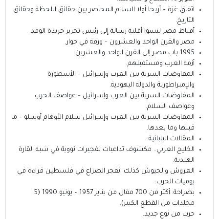
اتفاق غزة – أريحا أولا السلام المحاصر بين حقائق اللحظة وحقائق
التاريخ.
أقباط مصر ليسوا أقلية رسالة إلى رئيس تحرير جريدة الوفد.
مصر والقرن الواحد والعشرون – ورقة في حوار.
1995 باب مصر إلى القرن الواحد والعشرين.
أزمة العرب ومستقبلهم.
المفاوضات السرية بين العرب وإسرائيل – الأسطورة
والإمبراطورية والدولة اليهودية.
المفاوضات السرية بين العرب وإسرائيل – عواصف الحرب
وعواصف السلام.
المفاوضات السرية بين العرب وإسرائيل سلام الأوهام أوسلو – ما
قبلها وما بعدها.
المقالات اليابانية.
الخليج العربي.. مكشوف تداعيات تفجيرات نووية في شبه القارة
الهندية.
العروش والجيوش كذلك انفجر الصراع في فلسطين قراءة في
يوميات الحرب.
بصراحة: أكثر من 700 مقال من يناير 1957 – يونيو 1990 (5
مجلدات من القطع الكبير).
حرب من نوع جديد.