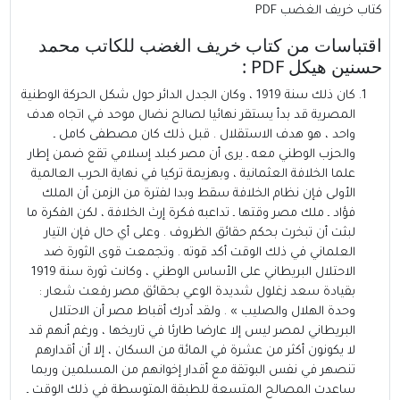
كتاب خريف الغضب PDF
اقتباسات من كتاب خريف الغضب للكاتب محمد
حسنين هيكل PDF :
كان ذلك سنة 1919 ، وكان الجدل الدائر حول شكل الحركة الوطنية
المصرية قد بدأ يستقر نهائيا لصالح نضال موحد في اتجاه هدف
واحد ، هو هدف الاستقلال . قبل ذلك كان مصطفى كامل ـ
والحزب الوطني معه ـ يرى أن مصر كبلد إسلامي تقع ضمن إطار
علما الخلافة العثمانية ، وبهزيمة تركيا في نهاية الحرب العالمية
الأولى فإن نظام الخلافة سقط وبدا لفترة من الزمن أن الملك
فؤاد ـ ملك مصر وقتها ـ تداعبه فكرة إرث الخلافة ، لكن الفكرة ما
لبثت أن تبخرت بحكم حقائق الظروف . وعلى أي حال فإن التيار
العلماني في ذلك الوقت أكد قوته . وتجمعت قوى الثورة ضد
الاحتلال البريطاني على الأساس الوطني ، وكانت ثورة سنة 1919
بقيادة سعد زغلول شديدة الوعي بحقائق مصر رفعت شعار :
وحدة الهلال والصليب » . ولقد أدرك أقباط مصر أن الاحتلال
البريطاني لمصر ليس إلا عارضا طارئا في تاريخها ، ورغم أنهم قد
لا يكونون أكثر من عشرة في المائة من السكان ، إلا أن أقدارهم
تنصهر في نفس البوتقة مع أقدار إخوانهم من المسلمين وربما
ساعدت المصالح المتسعة للطبقة المتوسطة في ذلك الوقت ـ