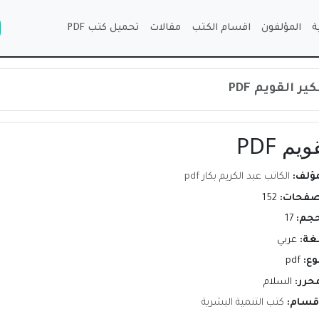
ة
المؤلفون
اقسام الكتب
مقالات
تحميل كتب PDF
 القويم PDF
م PDF
مؤلف:
الكاتب عبد الكريم بكار pdf
صفحات:
152
حجم:
17
لغة:
عربي
وع:
pdf
محرر:
السلام
اقسام:
كتب التنمية البشرية