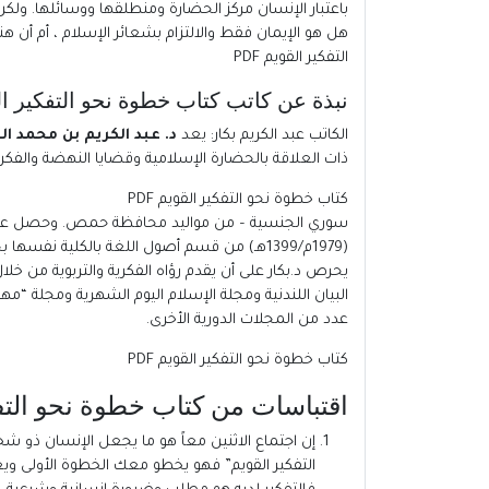
باعتبار الإنسان مركز الحضارة ومنطلقها ووسائلها. ولكن
هل هو الإيمان فقط والالتزام بشعائر الإسلام ، أم أن
التفكير القويم PDF
نبذة عن كاتب كتاب خطوة نحو التفكير ال
الكاتب
عبد الكريم بكار
: يعد
د. عبد الكريم بن محمد ا
ذات العلاقة بالحضارة الإسلامية وقضايا النهضة والفكر 
كتاب خطوة نحو التفكير القويم PDF
(1979م/1399هـ) من قسم أصول اللغة بالكلية نفسها بجامعة الأزهر، وكان عنوان رسالة الدكتوراه: “الأصوات واللهجات في قراءة الكسائي “.
يحرص د.بكار على أن يقدم رؤاه الفكرية والتربوية من 
البيان اللندنية ومجلة الإسلام اليوم الشهرية ومجلة “م
عدد من المجلات الدورية الأخرى.
كتاب خطوة نحو التفكير القويم PDF
اقتباسات من كتاب خطوة نحو التفك
إن اجتماع الاثنين معاً هو ما يجعل الإنسان ذو شخص
التفكير القويم” فهو يخطو معك الخطوة الأولى ويع