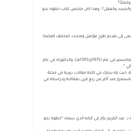
وفعلاً؟
وح والجسد والعقل؟، وهذا كان ملخص كتاب خطوة نحو
 يسعى إلى تقديم طرح مؤصل ومتجدد لمختلف القضايا
سوري الجنسية – من مواليد محافظة حمص. وحصل على البكالوريوس من كلية اللغة العربية بجامعة الأزهر (1973م/ 1393هـ)، وعلى الماجستير في عام (1975م/1395هـ)، والدكتوراه في عام
، حيث إنه شارك في كتابة مقالات دورية في مجلة
استمرار منذ أكثر من ربع قرن بمقالاته ودراساته في
ه د. عبد الكريم بكار في كتابه الذي سماه “خظوة نحو