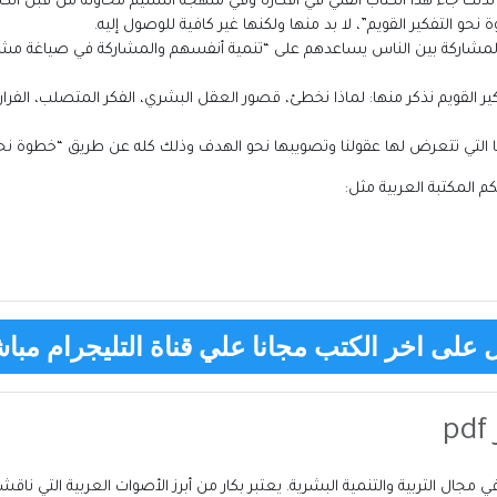
ذلك جاء هذا الكتاب الفني في أفكاره وفي منهجه السليم محاولة من قبل الكاتب
نحو التفكير القويم”، لا بد منها ولكنها غير كافية للوصول إليه.
 المشاركة بين الناس يساعدهم على “تنمية أنفسهم والمشاركة في صياغة مشروع
ير القويم نذكر منها: لماذا نخطئ، قصور العقل البشري، الفكر المتصلب، الفرا
فتنا التي تتعرض لها عقولنا وتصويبها نحو الهدف وذلك كله عن طريق “خطوة نحو 
تكم
المكتبة العربية
مثل:
على اخر الكتب مجانا علي قناة التليجرام مباش
 مجال التربية والتنمية البشرية. يعتبر بكار من أبرز الأصوات العربية التي ناقش