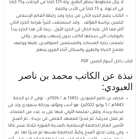
لا يزال مخطوطاً ينتظر الطبع، وله 125 كتاباً في الرحلات و15 كتاباً
في الدعوة، و 15 كتاباً في الأدب واللغة.
الكتاب يضم الجزء الثاني من زيارة وفد رابطة العالم الإسلامي
للصين برئاسة المؤلف .. وقد استمتعت كثيراً بقراءة الجزء الثاني
أكثر مما كان عليه الحال في الجزء الأول ، ربما لأن هذا الجزء يبدأ
باليوميات التي سجلها الكاتب بدون إسهاب وتقديم ، والتي
تضمنت زيارة المساجد والمسلمين المتوافدين عليها ووصف
ملامح الحياة والطرق والسكان أثناء المرور بينهم.
كتاب داخل أسوار الصين PDF
نبذة عن الكاتب محمد بن ناصر
العبودي:
محمد بن ناصر العبودي، (1345 هـ / 1926م – توفي 2 ذو الحجة
1443هـ / 1 يوليو 2022م)، هو أديب ومؤلف ورحالة سعودي ولد في
مدينة بريدة، وتلقى تعليمه الأولي فيها على يد عدد من العلماء،
ثم عمل مدرسًا، ثم مديرًا للمعهد العلمي في بريدة ، ثم أصبح
الأمين العام للجامعة الإسلامية بالمدينة المنورة لثلاثة عشر عامًا.
وفي وقت لاحق أصبح وكيلاً للجامعة نفسها ثم مديرًا لها، ثم