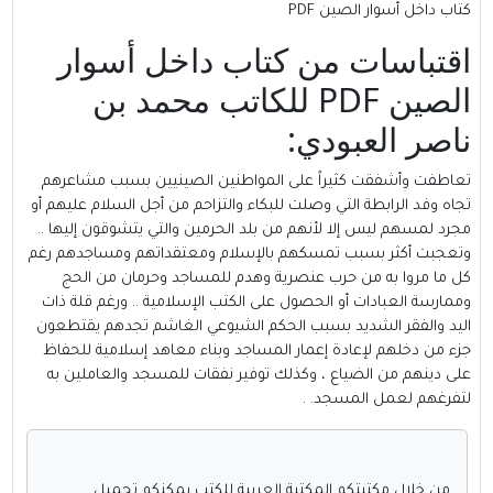
كتاب داخل أسوار الصين PDF
اقتباسات من كتاب داخل أسوار
الصين PDF للكاتب محمد بن
ناصر العبودي:
تعاطفت وأشفقت كثيراً على المواطنين الصينيين بسبب مشاعرهم
تجاه وفد الرابطة التي وصلت للبكاء والتزاحم من أجل السلام عليهم أو
مجرد لمسهم ليس إلا لأنهم من بلد الحرمين والتي يتشوقون إليها ..
وتعجبت أكثر بسبب تمسكهم بالإسلام ومعتقداتهم ومساجدهم رغم
كل ما مروا به من حرب عنصرية وهدم للمساجد وحرمان من الحج
وممارسة العبادات أو الحصول على الكتب الإسلامية .. ورغم قلة ذات
اليد والفقر الشديد بسبب الحكم الشيوعي الغاشم تجدهم يقتطعون
جزء من دخلهم لإعادة إعمار المساجد وبناء معاهد إسلامية للحفاظ
على دينهم من الضياع ، وكذلك توفير نفقات للمسجد والعاملين به
لتفرغهم لعمل المسجد. .
من خلال مكتبتكم
المكتبة العربية للكتب
يمكنكم تحميل