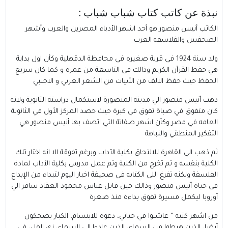
نبذة عن كاتب كتاب شباب شباب :
الكاتب أنيس منصور هو أحد اشهر الأدباء المصرين والعرب وأشهر
الصحفيين والفلاسفة العرب
ولد سنة 1924 في قرية صغيره في محافظة الدقهلية وكأن اول بداية
هي حفظ القرآن الكريم وذالك في التاسعة من عمرة و كما كان سريع
الحفظ حيث حفظ الالف من الأبيات من الشعر العربي و الاجنبي
ذهب أنيس منصور الي مدينة المنصورة لاستكمال دراستة الثانوية ولانة
كان متفوق في صباة تفوق في كبرة حيث حصد المركز الأول في الثانوية
العامه في مصر وكأن اشهر صفاتة التي اتصف بها أنيس منصور هي
التفكير المنطقي والنباهة
ثم ذهب الي القاهرة للالتحاق بكلية الآداب وبرغم تفوقة الا انه اختار تلك
الكلية بنفسه و ثم تخرج من الكلية وثم عمل مدرس بكلية الآداب لمادة
الفلسفة ولكنه تفرغ اللي الكتابة في صحيفة اخبار اليوم لتبداء من الإبداع
في حياة أنيس منصور وذالك حين قابل عباس محمود العقاد سافر الي
أوروبا ليكمل مسيرة تفوق بداءة منذ صغرة
من اشهر كتبه ” عاشــوا في حياتي، دعوة للابتسام، الكبار يضحكون
أيضا، الذين هبطوا من السماء، الذين عادوا إلى السماء، زي الفل، في