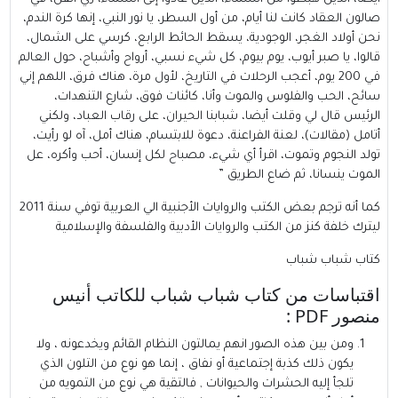
صالون العقاد كانت لنا أيام، من أول السطر، يا نور النبي، إنها كرة الندم،
نحن أولاد الغجر، الوجودية، يسقط الحائط الرابع، كرسي على الشمال،
قالوا، يا صبر أيوب، يوم بيوم، كل شيء نسبي، أرواح وأشباح، حول العالم
في 200 يوم، أعجب الرحلات في التاريخ، لأول مرة، هناك فرق، اللهم إني
سائح، الحب والفلوس والموت وأنا، كائنات فوق، شارع التنهدات،
الرئيس قال لي وقلت أيضا، شبابنا الحيران، على رقاب العباد، ولكني
أتامل (مقالات)، لعنة الفراعنة، دعوة للابتسام، هناك أمل، آه لو رأيت،
تولد النجوم وتموت، اقرأ أي شيء، مصباح لكل إنسان، أحب وأكره، عل
الموت ينسانا، ثم ضاع الطريق ”
كما أنه ترجم بعض الكتب والروايات الأجنبية الي العربية توفي سنة 2011
ليترك خلفة كنز من الكتب والروايات الأدبية والفلسفة والإسلامية
كتاب شباب شباب
اقتباسات من كتاب شباب شباب للكاتب أنيس
منصور PDF :
ومن بين هذه الصور انهم يمالتون النظام القائم ويخدعونه ، ولا
يكون ذلك كذبة إجتماعية أو نفاق ، إنما هو نوع من التلون الذي
تلجأ إليه الحشرات والحيوانات , فالتقية هي نوع من التمويه من