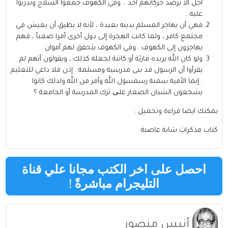
أجل ألا يرصد حركاتهم أحد .. وفي الكهوف جمعوا السلاح وتدربوا
عليه ..
فهي أن يهاجر المسلم بدينه بعيدة ، لأنه لا يطيق أن يعيش في
مجتمع كافر ، ولما كانت الهجرة إلى دول أخرى أمرا صعبأ ، فهم
يهاجرون إلى الكهوف . وفي الكهوف يتحقق لهم أموان
ولو كان الله يريده قارئة أو كاتبة لجعله كذلك ، ويقولون أنهم لم
يقرأوا أن الرسول قد بنى مدرسية ومسلمة . إذن فلا داعي للتعليم
. إنما الأمية سمنة رسمسول الله وأمر من الله ولذلك كانوا
يشجعون الشبان الصغار علی ترك المدرسة أو الجامعة ؟
يمكنك ايضا قراءة وتحميل :
كتاب مذكرات شابة غاضبة
احصل على اخر الكتب مجانا علي قناة
التليجرام مباشرةً
!
أنيس منصور