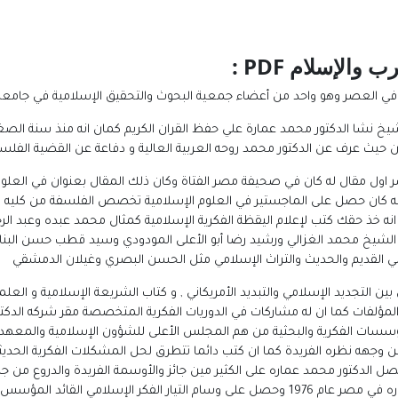
 والإسلام PDF
:
في العصر وهو واحد من أعضاء جمعية البحوث والتحقيق الإسلامية في جامعة 
خ نشا الدكتور محمد عمارة علي حفظ القران الكريم كمان انه منذ سنة الصغير
حيث عرف عن الدكتور محمد روحه العربية العالية و دفاعة عن القضية الفلس
 اول مقال له كان في صحيفة مصر الفتاة وكان ذلك المقال بعنوان في الع
 انه خذ حقك كتب لإعلام اليقظة الفكرية الإسلامية كمثال محمد عبده وعبد الرح
الشيخ محمد الغزالي ورشيد رضا أبو الأعلى المودودي وسيد قطب حسن البنا ك
امي القديم والحديث والتراث الإسلامي مثل الحسن البصري وغيلان الدمشقي
ن التجديد الإسلامي والتبديد الأمريكاني , و كتاب الشريعة الإسلامية و العلماني
لمؤلفات كما ان له مشاركات في الدوريات الفكرية المتخصصة مقر شركه الدكتو
ؤسسات الفكرية والبحثية من هم المجلس الأعلى للشؤون الإسلامية والمعهد ا
ن وجهه نظره الفريدة كما ان كتب دائما تتطرق لحل المشكلات الفكرية الحد
صل الدكتور محمد عماره على الكثير مين جائز والأوسمة الفريدة والدروع من 