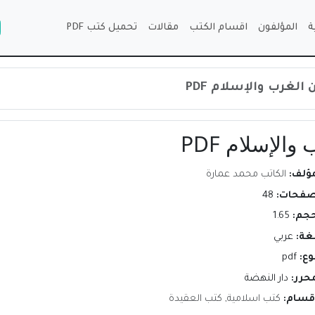
ة
المؤلفون
اقسام الكتب
مقالات
تحميل كتب PDF
الغرب والإسلام PDF
الإسلام PDF
مؤلف:
الكاتب محمد عمارة
صفحات:
48
حجم:
1.65
لغة:
عربي
وع:
pdf
محرر:
دار النهضة
اقسام:
كتب اسلامية
,
كتب العقيدة