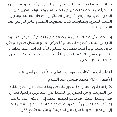
قليلا ما يهتم الطب بهذا الموضوع على الرغم من أهميته واعتباره جزءا
لا يتجزأ من شخصية الطفل في المستقبل ومستواه الفكرى على
المدى البعيد وهنا يقع الأمر على أخصائيين الصحة النفسية، ومدربي
التنمية البشرية ومعلومات كتاب
صعوبات التعلم
والتأخر الدراسي عند
الأطفال PDF
إذا لاحظت أن طفلك يعاني من صعوبة في التعلم أو تأخر في مستواه
الدراسي بسبب ضغوطات نفسية تعرض لها أو مشاكل صحية أو حتى
بدون سبب فإقرأ كتاب صعوبات التعلم والتأخر الدراسي عند الأطفال
PDF فهو يهدي لك كافة الحلول والأسباب وراء هذه المشكلة وطرق
علاجها بشكل إيجابي.
اقتباسات من كتاب صعوبات التعلم والتأخر الدراسي عند
الأطفال PDF محمد صبحي عبد السلام
كثيرا ما يؤدي الفشل والشعور بالنقص وما يصاحبه من شعور بالنبذ
من المدرسة أو من المنزل إلى الإحباط لدى المتأخرين دراسيا، كما أن
هذا الإحباط المتكرر قد يدفع البعض منهم إلى أن يكون عدوانيا نجو
زملائه ونحو المدرس أو المدرسة بصفة عامة وقد يدفع البعض الآخر
إلى أن يكون انطوائيا يهرب من المدرسة أو من المجتمع ككل.