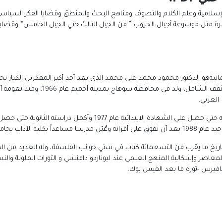
لإسلامية وعلم الكلام والتصوف ومناهج البحث والمنطق وقضايا الفكر السيا
ثل موسوعة أجيال الحروب ” من الجيل الثالث حتي الجيل الخامس” وقضايا الجوا
مانيةهو الدكتور محمود محمد علي محمد الذي يعد أحد أكبر المفكرين الكبار ب
محمد علي في مجال الفلسفة فقد أطلق عل
العربي.
داب بجامعة حلوان.
اريخ ما يقرب من التسعمائة كتاب في شتي جوانب الفلسفة، وله العديد من ال
المعاصر وإشكالية المنهج العلمي عند ليوناردو دافنشي و الثورات الملونة والنس
فيرس -ثورة ما بعد الفيس بوك.