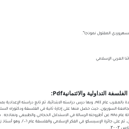
لسهروردي المقتول نموذجا”.
نا العربي الإسلامي
لسفة التداولية والائتمانية
Pdf:
ولد طه عبد الرحمن ( مع حفظ الألقاب) في مدينة الجديدة بالمغرب عام ١٩٤٤، وبها درس دراسته الابتد
رسالة في البنيات اللغوية لمبحث الوجود، ثم دكتوراه الدولة عام ١٩٨٥ عن أطروحته الرسالة في الاستدل
بداية السبعينيات حصل على جائزة المغر