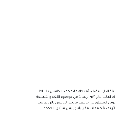
ائية، ثم تابع دراسته الإعدادية بمدينة الدار البيضاء، ثم بجامعة محمد الخامس بالرباط
حيث نال إجازة في الفلسفة، واستكمل دراسته بفرنسا بجامعة السوربون، حيث حصل منها على إجازة ثانية في الفلسفة ودكتوراه السلك الثالث عام ١٩٧٢ برسالة في موضوع اللغة والفلسفة :
ال الحجاجي والطبيعي ونماذجه . درس المنطق في جامعة محمد الخامس بالرباط منذ
ب للكتاب مرتين، ثم على جائزة الإسيسكو في الفكر الإسلامي والفلسفة عام ٢٠٠٦، وهو أستاذ زائر بعدة جامعات مغربية، ورئيس منتدى الحكمة