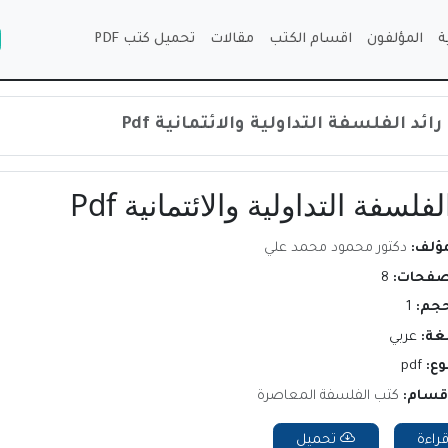
ة
المؤلفون
اقسام الكتب
مقالات
تحميل كتب PDF
د الفلسفة التداولية والائتمانية Pdf
فة التداولية والائتمانية Pdf
مؤلف:
دكتور محمود محمد علي
صفحات:
8
حجم:
1
لغة:
عربي
وع:
pdf
اقسام:
كتب الفلسفة المعاصرة
راءة
تحميل