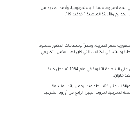
سي المعاصر وفلسفة الابستمولوجيا، وأصد العديد من
ئح والأوبئة المرضية ” كوفيد 19″.
جمهورية مصر العربية، ونظراً لإسهامات الدكتور محمود
يه لقب المثقف الشامل، ولد في محافظة سوهاج بمدينة أخميم عام 1966، ومنذ نعومة أظافره نشأ في الكتاتيب التي كان لها الفضل الأكبر في
ظل الدكتور محمود محمد علي محمد يكافح في دراسته حتي حصل علي الشهادة الابتدائية عام 1977 وأكمل دراسته الثانوية حتي حصل علي الشهادة الثانوية في عام 1984 ثم دخل كلية
مؤلفات مثل كتاب طه عبدالرحمن رائد الفلسفة
خة التجريبية لحروب الجيل الرابع في أوروبا الشرقية