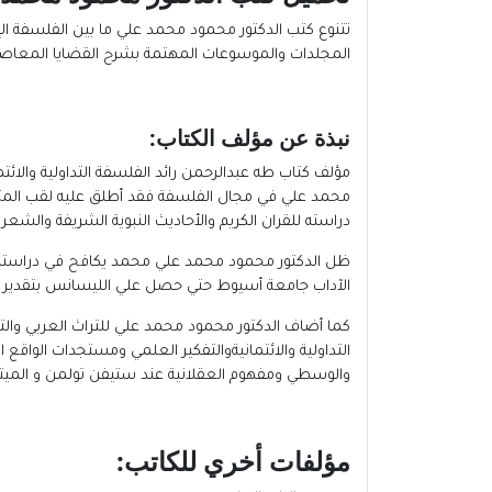
تتنوع كتب الدكتور محمود محمد علي ما بين الفلسفة ا
المجلدات والموسوعات المهتمة بشرح القضايا المعاصرة م
نبذة عن مؤلف الكتاب
:
مؤلف كتاب طه عبدالرحمن رائد الفلسفة التداولية والائت
دراسته للقران الكريم والأحاديث النبوية الشريفة والشعر 
الآداب جامعة أسيوط حتي حصل علي الليسانس بتقدير جيد عام 1988 بعد أن تفوق علي أقرانه وعٌيّن مدرسا مساعداً بكلية الآ
كما أضاف الدكتور محمود محمد علي للتراث العربي والت
التداولية والائتمانيةوالتفكير العلمي ومستجدات الواقع 
والوسطي ومفهوم العقلانية عند ستيفن تولمن و الميتا
مؤلفات أخري للكاتب
: