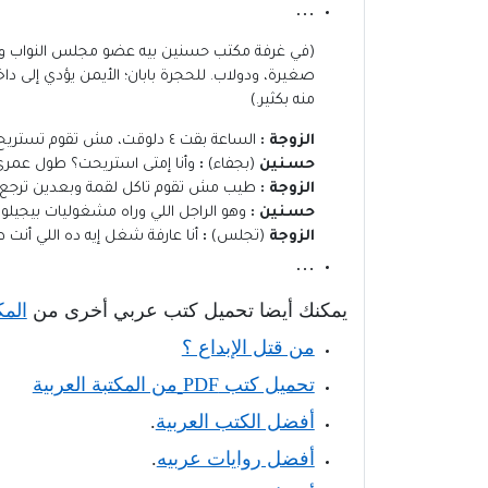
…
(في غرفة مكتب حسنين بيه عضو مجلس النواب وا
صغيرة، ودولاب. للحجرة بابان؛ الأيمن يؤدي إلى داخل
منه بكثير.)
الزوجة
:
الساعة بقت ٤ دلوقت، مش تقوم تستريح شوية.
حسنين
(بجفاء)
:
وأنا إمتى استريحت؟ طول عمري 
الزوجة
:
طيب مش تقوم تاكل لقمة وبعدين ترجع 
حسنين
:
وهو الراجل اللي وراه مشغوليات بيجيلو
الزوجة
(تجلس)
:
أنا عارفة شغل إيه ده اللي أنت 
…
يمكنك أيضا تحميل كتب عربي أخرى من
المك
من قتل الإبداع ؟
تحميل كتب
PDF
من المكتبة العربية
أفضل الكتب العربية
.
أفضل روايات عربيه
.