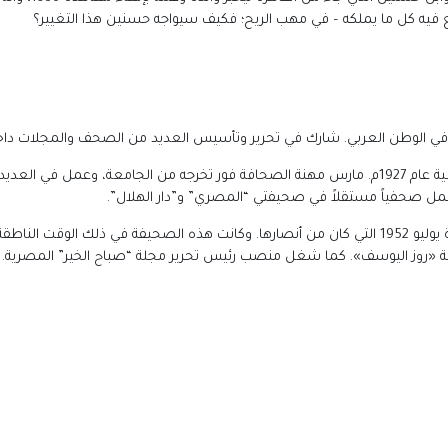
فيه كل ما يملكه – في مهب الريح؛ فكيف سيواجه حسنين هذا التغيير؟
في الوطن العربي. شارك في تحرير وتأسيس العديد من الصحف والمجلات داخ
ولد “محمود عثمان إبراهيم السعدني” بمحافظة المنوفية عام 1927م. مارس مهنة الصحافة فور تخرجه م
مل صحفياً مستقلاً في صحيفتي “المصري” و”دار الهلال”.
بدأ عمله الصحفي في جريدة الجمهورية عقب اندلاع ثورة يوليو 1952 التي كان من أنصارها. وكانت هذه ال
مجلة «روز اليوسف». كما شغل منصب رئيس تحرير مجلة “صباح الخير” المصرية.