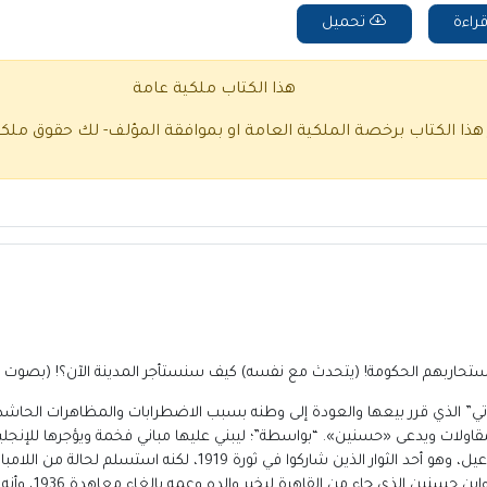
راءة
تحميل
هذا الكتاب ملكية عامة
 هذا الكتاب برخصة الملكية العامة او بموافقة المؤلف- لك حقوق ملك
ا هتلر ستحاربهم الحكومة! (يتحدث مع نفسه) كيف سنستأجر المدينة الآن؟! (بص
يوتي” الذي قرر بيعها والعودة إلى وطنه بسبب الاضطرابات والمظاهرات الحاش
ولات ويدعى «حسنين». “بواسطة”؛ ليبني عليها مباني فخمة ويؤجرها للإنجل
يقدر مصلحته الشخصية. وفي مقابله نجد شقيقه إسماعيل، وهو أحد الثوا
برمته رأسا على عق