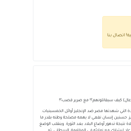
ية!
اتصال بنا
وت عال) كيف سيقاتلونهم؟! مع صرير قصب؟!
دة التي شهدتها مصر ضد الإنجليز أوائل الخمسينيات.
يز. حسنين إنسان نفعي لا يهمه مصلحة وطنه بقدر ما
ر الذين شاركوا في ثورة 1919، لكنه استسلم لحالة من اللامبالاة نتيجة تدهور أوضاع البلاد بعد الثورة. وينقلب الوضع
ب مع عودة ممدوح طالب الهندسة وابن حسنين الذي جاء من القاهرة ليخبر والده وعمه بإلغاء معاهدة 1936، وأنه عاد ليشارك مع زملائه في المقاومة. البريطاني. ثم