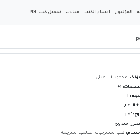
ة
المؤلفون
اقسام الكتب
مقالات
تحميل كتب PDF
مؤلف:
محمود السعدني
صفحات:
94
حجم:
1
لغة:
عربي
وع:
pdf
محرر:
هنداوي
اقسام:
كتب المسرحيات العالمية المترجمة