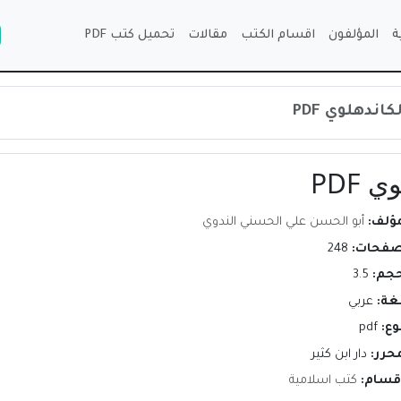
ة
المؤلفون
اقسام الكتب
مقالات
تحميل كتب PDF
ندهلوي PDF
PDF
مؤلف:
أبو الحسن علي الحسني الندوي
صفحات:
248
حجم:
3.5
لغة:
عربي
وع:
pdf
محرر:
دار ابن كثير
اقسام:
كتب اسلامية