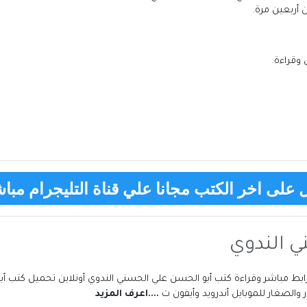
 أربعين مرة.
وقراءة:
على اخر الكتب مجانا علي قناة التليجرام مباش
ي الندوي
والصغار للموبايل أندرويد وأيفون ت
....اعرف المزيد