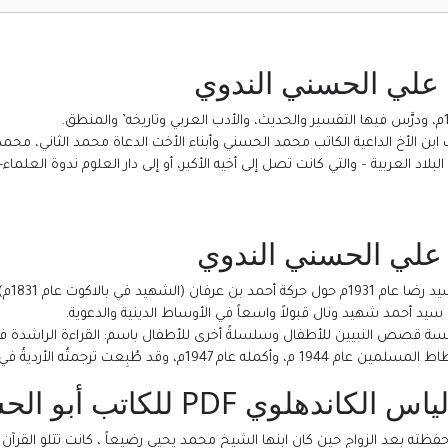
 علي الحسني الندوي
د العربية – والتي كانت تصل إلى أخيه الأكبر، أو إلى دار العلوم ندوة العلماء-مما
 علي الحسني الندوي
يد في بالاكوت عام 1831م)
ديةُ في الهند قبل رحلته الأولى للحج عام 1947م.
تب أبو الحسن علي الحسني الندوي:
فظته بعد الزواج حين كان ابنها الشيخ محمد يحيى رضيعاً ، كانت تتلو القرآ