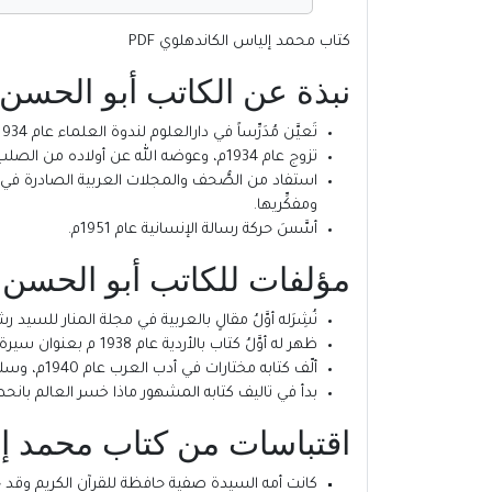
كتاب محمد إلياس الكاندهلوي PDF
نبذة عن الكاتب أبو الحسن
تَعيَّن مُدَرِّساً في دارالعلوم لندوة العلماء عام 1934م، ودرَّس فيها التفسير والحديث، والأدب العربي وتاريخه’ والمنطق.
تزوج عام 1934م، وعوضه الله عن أولاده من الصلب ابن الأخ الداعية الكاتب محمد الحسني وأبناء الأخت الدعاة محمد الثاني، محمد الرابع، ومحمد الخامس وهو المعروف بـ: واضح رشيد.
استفاد من الصُّحف والمجلات العربية الصادرة في البلا
ومفكِّريها.
أسَّسَ حركة رسالة الإنسانية عام 1951م.
مؤلفات للكاتب أبو الحسن
نُشِرَله أوَّلُ مقالٍ بالعربية في مجلة المنار للسيد رشيد رضا عام 1931م حول حركة أحمد بن عرفان (الشه
ظهر له أوَّلُ كتاب بالأردية عام 1938 م بعنوان سيرة سيد أحمد شهيد ونال قبولاً واسعاً في الأوساط الدينية والدعوية.
ألّف كتابه مختارات في أدب العرب عام 1940م، وسلسة قصص النبيين للأطفال وسلسلةً أخرى للأطفال باسم: القراءة الراشدة في الفترة ما بين 1942-1944م.
بدأ في تاليف كتابه المشهور ماذا خسر العالم بانحطاط المسلمين عام 1944 م، وأكمله عام 1947م، وقد طُبِعت ترجمتُه الأر
اقتباسات من كتاب محمد إلياس الكاندهلوي PDF للكا
كانت أمه السيدة صفية حافظة للقرآن الكريم وقد ح