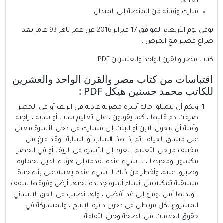
بعدها.
مبارك وزمانه من المنصة إلى الميدان.
توفي يوم الأربعاء الموافق 17 فبراير 2016 عن عمر ناهز 93 عاما بعد
صراع قصير مع المرض .
كتاب مصر والقرن الواحد والعشرين PDF
اقتباسات من كتاب مصر والقرن الواحد والعشرين
للكاتب محمد حسنين هيكل PDF :
ولكم أن تتمثلوا حالة أسرة مصرية عادية في الريف أو في الحضر
صرفت دم قلبها ، كما يقولون ، على تعليم شاب أو شابة ، راجية
وآملة أن يتحول الابن أو البنت إلى مشارك في دخل الأسرة معين
على مشاق الحياة . ثم إذا هذا الشاب أو الشابة ـ وقد فرغ من
مختلف مراحل التعليم ـ يعود إلى الأسرة في الريف أو في الحضر
مكسورا ومحبطا ، لا شيء عنده يقدمه إلى هؤلاء الذين تحملوه
وصبروا عليه، وأخطر من ذلك لا شيء عنده يعينه على بناء حياة
مستقلة تمكنه من انشاء أسرة جديدة تحتها أرض وفوقها سقف
، ولديها أمل يومئ إلى غد أفضل ، ولها نصيب في الحق الإنساني
المشروع لكل مواطن في دخول دائرة الإنتاج ، والمشاركة في
حقوق الخدمات من الصحة وحتى الثقافة .