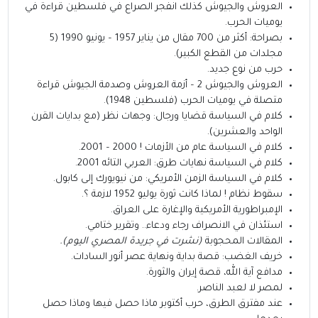
العروش والجيوش كذلك انفجر الصراع في فلسطين قراءة في
يوميات الحرب.
بصراحة: أكثر من 700 مقال من يناير 1957 – يونيو 1990 (5
مجلدات من القطع الكبير).
حرب من نوع جديد.
العروش والجيوش 2 – أزمة العروش وصدمة الجيوش قراءة
متصلة في يوميات الحرب (فلسطين 1948).
كلام في السياسة قضايا ورجال: وجهات نظر (مع بدايات القرن
الواحد والعشرين).
كلام في السياسة عام من الأزمات ! 2000 – 2001.
كلام في السياسة نهايات طرق: العربي التائه 2001.
كلام في السياسة الزمن الأمريكي: من نيويورك إلى كابول.
سقوط نظام ! لماذا كانت ثورة يوليو 1952 لازمة ؟.
الإمبراطورية الأمريكية والإغارة على العراق.
استئذان في الانصراف رجاء ودعاء.. وتقرير ختامي.
المقالات المحجوبة
(نشرت في جريدة المصري اليوم).
خريف الغضب: قصة بداية ونهاية عصر أنور السادات.
مدافع آية الله، قصة إيران والثورة.
لمصر لا لعبد الناصر.
عند مفترق الطرق، حرب أكتوبر ماذا حصل فيها وماذا حصل