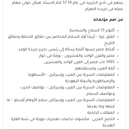
بينهم في نادي الجزيره في عام 19 57 قام الاستاذ هيكل بتولي مهام
عمله في جريده الاهرام .
من اهم مؤلفاته
أكتوبر 73 السلاح والسياسة.
اتفاق غزة – أريحا أولا السلام المحاصر بين حقائق اللحظة وحقائق
التاريخ.
أقباط مصر ليسوا أقلية رسالة إلى رئيس تحرير جريدة الوفد.
مصر والقرن الواحد والعشرون – ورقة في حوار.
1995 باب مصر إلى القرن الواحد والعشرين.
أزمة العرب ومستقبلهم.
المفاوضات السرية بين العرب وإسرائيل – الأسطورة
والإمبراطورية والدولة اليهودية.
المفاوضات السرية بين العرب وإسرائيل – عواصف الحرب
وعواصف السلام.
المفاوضات السرية بين العرب وإسرائيل سلام الأوهام أوسلو – ما
قبلها وما بعدها.
المقالات اليابانية.
الخليج العربي.. مكشوف تداعيات تفجيرات نووية في شبه القارة
الهندية.