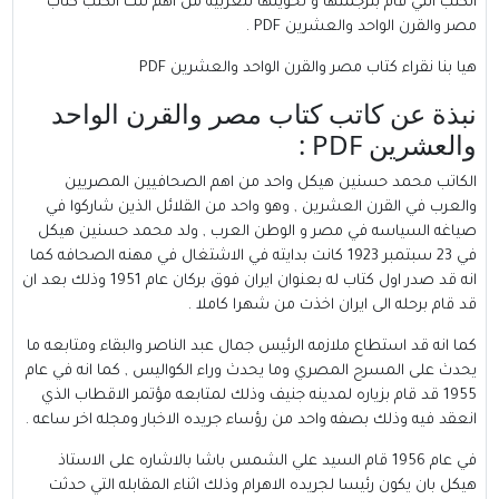
الكتب التي قام بترجمتها و تحويلها للعربية من اهم تلك الكتب كتاب
مصر والقرن الواحد والعشرين PDF .
هيا بنا نقراء كتاب مصر والقرن الواحد والعشرين PDF
نبذة عن كاتب كتاب مصر والقرن الواحد
والعشرين PDF :
الكاتب
محمد حسنين هيكل
واحد من اهم الصحافيين المصريين
والعرب في القرن العشرين , وهو واحد من القلائل الذين شاركوا في
صياغه السياسه في مصر و الوطن العرب , ولد محمد حسنين هيكل
في 23 سبتمبر 1923 كانت بدايته في الاشتغال في مهنه الصحافه كما
انه قد صدر اول كتاب له بعنوان ايران فوق بركان عام 1951 وذلك بعد ان
قد قام برحله الى ايران اخذت من شهرا كاملا .
كما انه قد استطاع ملازمه الرئيس جمال عبد الناصر والبقاء ومتابعه ما
يحدث على المسرح المصري وما يحدث وراء الكواليس , كما انه في عام
1955 قد قام بزياره لمدينه جنيف وذلك لمتابعه مؤتمر الاقطاب الذي
انعقد فيه وذلك بصفه واحد من رؤساء جريده الاخبار ومجله اخر ساعه .
في عام 1956 قام السيد علي الشمس باشا بالاشاره على الاستاذ
هيكل بان يكون رئيسا لجريده الاهرام وذلك اثناء المقابله التي حدثت