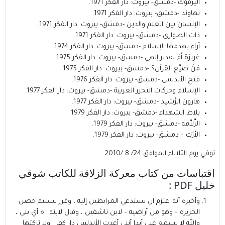
اليرموك -دمشق- بيروت: دار الفكر 1971.
نهاوند -دمشق- بيروت: دار الفكر 1971.
الإنسان بين العلم والدين -دمشق- بيروت: دار الفكر 1971.
ذات الصواري -دمشق- بيروت: دار الفكر 1971.
آراء يهدمها الإسلام -دمشق- بيروت: دار الفكر 1974.
غريزة أَمْ تقدير إلهي -دمشق- بيروت: دار الفكر 1975.
مَنْ ضيَّع القرآن؟ -دمشق- بيروت: دار الفكر 1975.
فتح الأندلس -دمشق- بيروت: دار الفكر 1976.
الإسلام وحركات التحرر العربية -دمشق- بيروت: دار الفكر 1977.
هارون الرَّشيد -دمشق- بيروت: دار الفكر 1977.
بلاط الشهداء -دمشق- بيروت: دار الفكر 1979.
الزَّلاَّقة -دمشق- بيروت: دار الفكر 1979.
الأَرَك – دمشق- بيروت: دار الفكر 1979.
توفي يوم الثلاثاء الموافق 24/ 8 /2010
اقتباسات من كتاب معركة الزلاقة للكاتب شوقي
خليل PDF :
وأخبره أنه اعتزم ان يستدعي المرابطين إليه ، وقرر تسليم حصن
الجزيرة – وهو من أراضيه – لابن تاشفين ، وقال لابنه : « أي بني ،
والله لا يسمع عني أبدا أنني أعدت الأندلس دار كفر . ولا تركتها