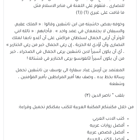
للنصارى ، فتقوم علي اللعنة في منابر الاسلام مثل
ما قامت على غيري (1) ((1)
وخوفه بعض حاشيته من ابن تاشفين وقالوا : « الملك عقيم،
والسيفان لا يجتمعان في عمد واحد » . فأجابهم : « تالله انني
لأوثر أن أرعى الجمال لسلطان مراكش على أن أغدو تابعا لملك
النصارى وأن أؤدي له الجزية ، إن رعي الجمال خير من رعي الخنازير »
، أي أن يكون أسيراً لابن تاشفين يرعى الجمال في الصحراء ، خير
من أن يكون أسيراً لألفونسو يرعى الخنازير في قشتالة !
المعتمد بن أرسل عباد سفارة الى يوسف بن تاشفين تحمل
رسالة بخط يده ، وصف بها أمير المرابطين بأمير المؤمنين ،
وشفعه
بلقب ” ناصر الدین (۲)
من خلال مكتبتكم
المكتبة العربية للكتب
يمكنكم تحميل وقراءة:
كتب الادب العربي
أفضل روايات عربيه
أفضل قصص عربية
أفضل الكتب العربية