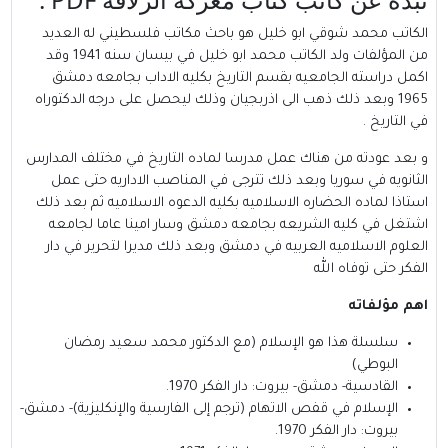
الكاتب محمد
شوقي ابو خليل
هو باحث مكاتب فلسطيني له العديد
من المؤلفات ولد الكاتب محمد ابو خليل في بيسان سنه 1941 وقد
اكمل دراسته الجامعيه بقسم التاريخ بكليه الاداب بجامعه دمشق
1965 وبعد ذلك ذهب الى اذربجيان وذلك ليحصل على درجه الدكتوراه
في التاريخ .
و بعد عودته من هناك عمل مدرسا لماده التاريخ في مختلف المدارس
الثانويه في سوريا وبعد ذلك تترجى في المناصب الاداريه حتى عمل
استاذا لماده الحضاره الاسلاميه بكليه الدعوه الاسلاميه ثم بعد ذلك
اشتغل في كليه الشريعه بجامعه دمشق وسار امينا عاما لجامعه
العلوم الاسلاميه العربيه في دمشق وبعد ذلك مديرا لتحرير في دار
الفكر حتى توفاه الله
اهم مؤلفاته
سلسلة هذا هو الإسلام (مع الدكتور محمد سعيد رمضان
البوطي)
القادسية- دمشق- بيروت: دار الفكر 1970.
الإسلام في قفص الاتهام (ترجم إلى الفارسية والإنكليزية)- دمشق-
بيروت: دار الفكر 1970.