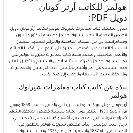
هولمز للكاتب آرثر كونان
دويل PDF:
تتناول سلسلة كتاب مغامرات شيرلوك هولمز للكاتب آرثر كونان دويل
قصص المحقق الشهير شيرلوك هولمز وصديقه الدكتور واتسون
ومغامراتهما في حل القضايا الغامضة والجرائم الصعبة. تتضمن
السلسلة العديد من القصص المثيرة التي تتنوع بين القضايا الجنائية
والألغاز الغامضة، وتعتمد قصه كتاب مغامرات شيرلوك هولمز على
ذكاء شيرلوك هولمز وقدرته الاستثنائية على الاستنتاج والتحليل. تعتبر
هذه السلسلة من أهم وأشهر سلاسل الأدب البوليسي والمغامرات،
وقد حققت شهرة واسعة وترجمت إلى عدة لغات.
نبذه عن كاتب كتاب مغامرات شيرلوك
هولمز
آرثر كونان دويل
هو كاتب وطبيب بريطاني وُلد في 22 مايو 1859 وتوفي
في 7 يوليو 1930. اشتهر دويل بكتابة سلسلة قصص المحقق الشهير
شيرلوك هولمز، التي أصبحت من أشهر وأكثر السلاسل شعبية في
تاريخ الأدب البوليسي. بدأت قصص شيرلوك هولمز بالظهور في
الصحف في عام 1887 واستمرت حتى عام 1927. وبجانب شيرلوك