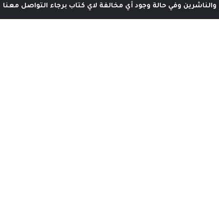
والناشرين وفي حالة وجود أي مخالفة لاي كتاب برجاء التواصل معنا