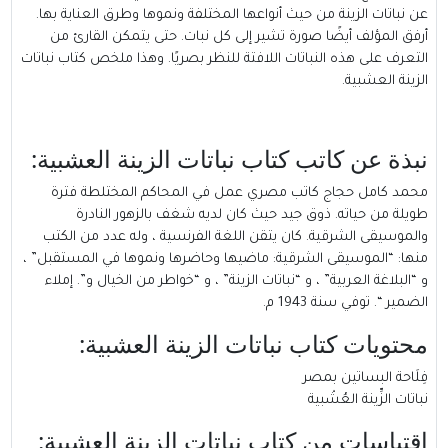
عن نباتات الزينة من حيث أنواعها المختلفة ونموها وطرق العناية بها.
أرفق المؤلف أيضًا صورة تشير إلى كل نبات. حتى يتمكن القارئ من
التعرف على هذه النباتات اللافتة للنظر بصريًا. وهذا ملخص كتاب نباتات
الزينة العشبية.
نبذة عن كاتب كتاب نباتات الزينة العشبية:
محمد كامل حجاج كاتب مصري عمل في المحاكم المختلطة فترة
طويلة من حياته. ذوق جيد حيث كان لديه شغف بالزهور النادرة
والموسيقى الشرقية. كان يتقن اللغة الفرنسية ، وله عدد من الكتب
منها: “الموسيقى الشرقية: ماضيها وحاضرها ونموها في المستقبل” ،
و “البلاغة العربية” ، و “نباتات الزينة” ، و “خواطر من الخيال و”. إملاء
الضمير “. توفي سنة 1943 م.
محتويات كتاب نباتات الزينة العشبية:
فِلَاحة البساتين بمصر
نباتات الزِّينة العُشْبية
اقتباسات من كتاب نباتات الزينة العشبية: