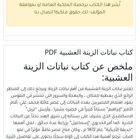
نُشر هذا الكتاب برخصة الملكية العامة او بموافقة
المؤلف- لك حقوق ملكية!
اتصال بنا
كتاب نباتات الزينة العشبية PDF
ملخص عن
كتاب
نباتات الزينة
العشبية:
تعتبر نباتات الزينة العشبية من أهم نباتات الزينة. ويرجع ذلك إلى المنظر
الرائع الذي يعطيه للمكان ، والبهجة والسرور التي تنتشر في النفوس.
يعود اهتمام المصريين بهذه النباتات إلى عصر عائلة محمد علي. أقام
الأمير “إبراهيم” بستاناً كبيراً في قصره بشبرا ، وأرسل “تريل”
الاسكتلندي الذي يشرف على بستانه إلى شرق الهند بحثاً عن النباتات
النادرة. كما أمر الخديوي “إسماعيل” بزراعة عدة حدائق ، لعل أهمها
“حديقة الأزبكية” عام 1872 م ، وكان مناخ مصر عاملاً مؤثراً في نمو
النبات. ترجع أهمية هذا الكتاب إلى كونه سجلًا يحتوي على تفاصيل كثيرة