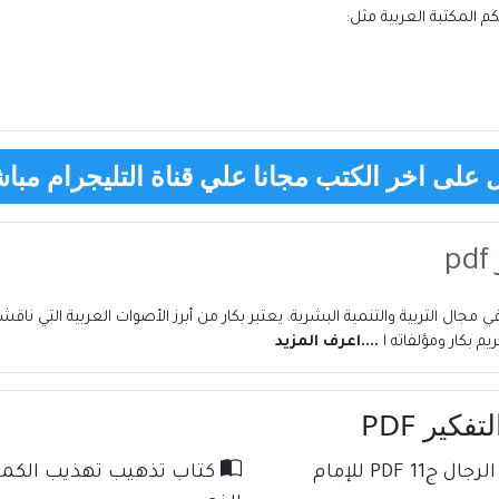
تكم
المكتبة العربية
مثل:
على اخر الكتب مجانا علي قناة التليجرام مباش
 مجال التربية والتنمية البشرية. يعتبر بكار من أبرز الأصوات العربية التي ناقش
 بكار ومؤلفاته ا
....اعرف المزيد
كير PDF
كتاب تذهيب تهذيب الكمال في أسماء الرجال ج11 PDF للإمام