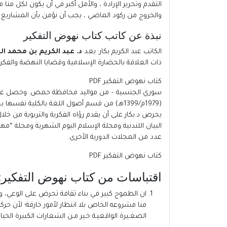
التقدم وتحرير الإرادة ، والأمل أكبر في أن يكون لكل من
والخروج من ركود الماضي ، يجب أن نؤمن بأن المشاريع ا
نبذة عن كاتب كتاب نهوض التفكير
الكاتب
عبد الكريم بكار
: يعد
د. عبد الكريم بن محمد ا
ذات العلاقة بالحضارة الإسلامية وقضايا النهضة والفكر 
كتاب نهوض التفكير PDF
(1979م/1399هـ) من قسم أصول اللغة بالكلية نفسها بجامعة الأزهر، وكان عنوان رسالة الدكتوراه: “الأصوات واللهجات في قراءة الكسائي “.
يحرص د.بكار على أن يقدم رؤاه الفكرية والتربوية من 
البيان اللندنية ومجلة الإسلام اليوم الشهرية ومجلة “م
عدد من المجلات الدورية الأخرى.
كتاب نهوض التفكير PDF
اقتباسات من كتاب نهوض التفكير:
ان الطموح كبير في بناء ثقافة تحرض على الوعي، وتخر
منا مشروعه الخاص بلا انتظار لأمور خارقة؛ لأن حرك
الصغـيرة الواقعيـة خـير مـن الشعارات الكبيرة الخيال