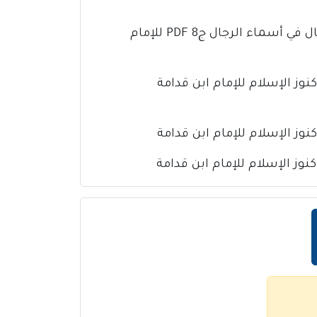
كتاب تذهيب تهذيب الكمال في أسماء الرجال ج8 PDF للإمام