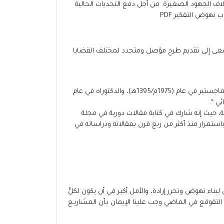
 آلاف الجهود الصغيرة. من أجل دفع التحديات الحالية
نهوض التفكير PDF
 يسعى إلى تقديم طرح مؤصل ومتجدد لمختلف القضايا
سوري الجنسية – من مواليد محافظة حمص. وحصل على البكالوريوس من كلية اللغة العربية بجامعة الأزهر (1973م/ 1393هـ)، وعلى الماجستير في عام (1975م/1395هـ)، والدكتوراه في عام
، حيث إنه شارك في كتابة مقالات دورية في مجلة
استمرار منذ أكثر من ربع قرن بمقالاته ودراساته في
لبناء نهوض وتحرر إرادة، والأمل أكبر في أن يكون لكلٍّ
 التقوقع في الماضي وجب علينا الإيمان بـأن المشاريـع