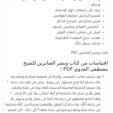
وسلم -.
ردود على شبهات حول الإسلام.
تفسير الربانيين لعموم المؤمنين.
قبس مختار من صحيح الاذكار.
الجليس الصالح وجليس السوء.
البيان في معاني كلمات القرآن.
تهذيب شرح العقيدة الطحاوية.
محمد رسول الله
كتاب وبشر الصابرين PDF
اقتباسات من كتاب وبشر الصابرين للشيخ
مصطفى العدوي PDF :
ولا يشعر صاحب المنصب والجاه أن منصبه فتنة له وابتلاء ولا
يكاد يشعر أنه كراع مسئول عن رعيته ، وعن من هم تحت يديه . *
ولا تشعر الجميلة الوضيئة الحسناء أنها دوما في فتنة وابتلاء ،
وهل تؤدي شكر تلك النعمة أم أنها تتعالى بها على الأخريات . *
وهذا النابغ المتفوق في دراسته دائما في تعال وكـبـر وغرور ـ إلا
من رحمه الله ـ ولا يذكر أن العقل والفـهـم نـعـمـة مـن الله يمنحهـا
من شاء فتنةً وابتلاء ويحرم من شاء منها !! كل ذلك ، لأن النعم