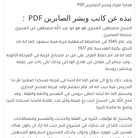
هيابنا نقراء وبشر الصابرينPDF
نبذه عن كاتب وبشر الصابرين PDF :
الشيخ مصطفى العدوي
هو هو ابو عبد الله مصطفى ابن العدوي
شلبايه المصري
ولد عام 1945 في محافظه الدقهليه قريه منيه سمنود كما انه قاد
التحق بكليه الهندسه عام 1977
كما انه قد اتم حفظ القران على من يد مشايخ قريته في المرحله الثانويه
, وقد سافر الى مقابل ابن هادي الوداعي وذلك لكي ياخذ من علمه
ويحضر دروسه
وبعد ذلك رجع الى مصر كما انه انشا في قريته مسجدا صغيرا ثم بدا
التدريس فيه حيث انه قد قام بتعليم اولاد قريته صحيح البخاري
ومسلم كما انه ايضا اعطى دروس في التفسير واللغه والفقه , وقد
فتح الله على الشيخ حيث زع صيته وكثر عدد طلابه فانشا مسجدا كبيرا
وضع به مكتبه كبيره
والشيخ له مؤلفات كثيره في الفقه والحديث والتفسير ومصطلحات
الحديث كما ان قد شارك في مشروع كبير حيث انه اراد ان يكون هناك
تفسير على صوره سؤال وجواب ولذلك المشروع اسم وهو التسهيل