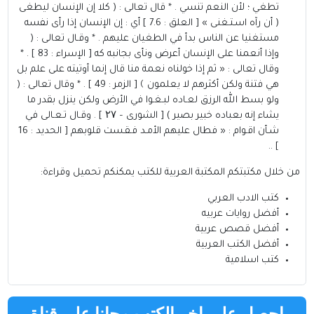
تطغي ؛ لأن النعم تنسي . * قال تعالى : ( كلا إن الإنسان ليطغى
( أن رآه اسـتـغنى » [ العلق : 7.6 ] أي : إن الإنسان إذا رأى نفسه
مستغنيا عن الناس بدأ في الطغيان عليهم . * وقـال تعالى : (
وإذا أنعمنا على الإنسان أعرض ونأى بجانبه كه [ الإسراء : 83 ] . *
وقال تعالى : « ثم إذا خولناه نعمة منا قال إنما أوتيته على علم بل
هي فتنة ولكن أكثرهم لا يعلمون ﴾ [ الزمر : 49 ] . * وقال تعالى : (
ولو بسط الله الرزق لعـاده لبـغـوا في الأرض ولكن ينزل بقدر ما
يشاء إنه بعباده خبير بصير ) [ الشورى – ۲۷ ] . وقـال تـعـالى في
شـأن اقـوام : « فطال عليهم الأمـد فـقـست قلوبهم [ الحديد : 16
] ..
من خلال مكتبتكم
المكتبة العربية للكتب
يمكنكم تحميل وقراءة:
كتب الادب العربي
أفضل روايات عربيه
أفضل قصص عربية
أفضل الكتب العربية
كتب اسلامية
احصل على اخر الكتب مجانا علي قناة