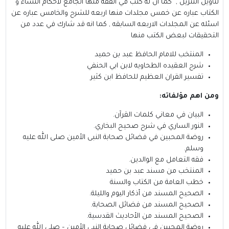
لتاويل التنزيل , كما ان له كتب في الفقه منها الجامع لاحكام النساء و
الكتاب عباره عن خمس مجلدات منها اربعه للشرح والخامس عباره عن
اسئله عن المجلدات الاربعه السابقه , كما انه قد شارك في عدد من
التحقيقات لبعض الكتب منها
المنتخب للامام الحافظ عبد بن حميد
شرح العقيده الطحاويه لابن ابي الحنفي
تفسير القران العظيم للحافظ ابن كثير
ومن اهم مؤلفاته:
البيان في معاني كلمات القرآن.
النور الساري في شرح صحيح البخاري.
روضة المحبين في فضائل صحابة النبى الأمين صلى الله عليه
وسلم.
فقه التعامل مع الوالدين.
المنتخب من مسند عبد بن حميد
خطب العامة من الكتاب والسنة
الصحيح المسند من أذكار اليوم والليلة.
الصحيح المسند من فضائل الصحابة.
الصحيح المسند من الأحاديث القدسية.
روضة المحبين في فضائل صحابة النبى الأمين – صلى الله عليه