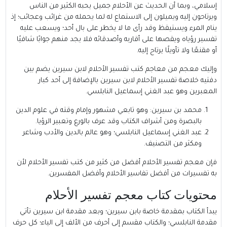
إسلامي، وبما أن الحديث عن الأحلام جميل يحبه الكثير من الناس
ويرتاحون إليه ويميلون إلى الاستماع له لما يحمله من غرائب وعجائب؛ إذ
ينام المرء ويستيقظ وقد رأى ما لا يخطر على بال أحد؛ ويسعب عليه
تفسير رؤياه ويقصها على أقاربه وأصدقائه فلا يجد منهم جوابًا شافيًا
أو مقنعًا ولا تأويلًا يرتاح إليه.
وإليك معجم من معاجم كتب تفسير الأحلام لابن سيرين يضم بين
دفتيه خلاصة تفسير الأحلام لابن سيرين بالإضافة إلى أحد كبار
المعبرين وهو عبد الغني إسماعيل النابلسي.
محمد بن
سيرين
: وهو تابعي مشهور وإمام وقته في علوم الدين
بالبصرة ومن أشراف الكتاب وقد عرف بالورع وتعبير الرؤيا.
عبد الغني إسماعيل
النابلسي
؛ وهو عالم بالدين والأدب وشاعر
ومكثر من التصنيف.
فإن معجم تفسير الأحلام أفضل من كثير من كتب تفسير الأحلام لأن
به تفسيرات من أفضل تفاسير الأحلام وأفضل المفسرين.
محتويات كتاب معجم تفسير الأحلام
يبدأ الكتاب بمقدمة خاصة بابن سيرين؛ وبعد مقدمة ابن سيرين تأتي
مقدمة النابلسي؛ والكتاب مقسم إلى أحرف من الألف إلى الياء؛ كل حرف