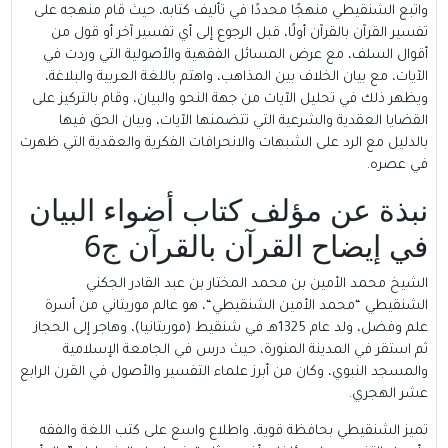
واتبع الشنقيطي منهجًا محددًا في تأليف كتابه، حيث قام منهجه على
تفسير القرآن بالقرآن أولًا، قبل الرجوع إلى أي تفسير آخر أو قول من
أقوال السلف، مع عرض المسائل الفقهية والأصولية التي وردت في
الآيات، مع بيان الخلاف بين المذاهب، واهتم باللغة العربية والبلاغة،
ويظهر ذلك في تحليل الآيات من جهة النحو والبيان، وقام بالتركيز على
القضايا العقدية والشرعية التي تتضمنها الآيات، وبيان الحق فيها
بالدليل مع الرد على الشبهات والانحرافات الفكرية والعقدية التي ظهرت
في عصره.
نبذة عن مؤلف كتاب أضواء البيان
في إيضاح القرآن بالقرآن ج6
الشيخ محمد الأمين بن محمد المختار بن عبد القادر الجكني
الشنقيطي “
محمد الأمين الشنقيطي
“، هو عالم موريتاني من أسرة
علم وفضل، ولد عام 1325هـ في شنقيط (موريتانيا)، وهاجر إلى الحجاز
ثم استقر في المدينة المنورة، حيث درس في الجامعة الإسلامية
والمسجد النبوي، وكان من أبرز علماء التفسير والأصول في القرن الرابع
عشر الهجري.
تميز الشنقيطي بحافظة قوية، واطلاع واسع على كتب اللغة والفقه