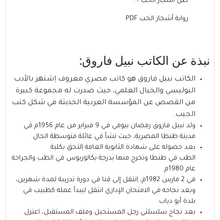
ظل أشجار الحب ؟.
رواية أشجار الحب PDF
نبذة عن ا
لكاتب نبيل فاروق
:
الكاتب نبيل فاروق
هو كاتب مصري معروف اِشتهر بالأدب
البوليسي والخيال العلمي، حيث صدرت له مجموعة كبيرة
من القصص عن المؤسسة العربية الحديثة في شكل كتب
الجيب.
ولد نبيل فاروق رمضان بيومي في 9 فبراير من عام 1956م في
مدينة طنطا المصرية، حيث نشأ في عائلة متوسطة الحال.
بعد حصوله على شهادة الثانوية العامة اِلتحق بكلية
الطب في طنطا وتخرج منها بدرجة بكالوريوس في الطب والجراحة
عام 1980م.
في 2 مارس 1982م، اِنتقل إلى قنا في دورة تدريبة لمدة شهرين،
وبعد نجاحه في الامتحان الإداري انتقل ليبدأ عمله كطبيب في
بلدة أبو دياب.
بعد نجاح سلسلتي رجل المستحيل وملف المستقبل، اعتزل