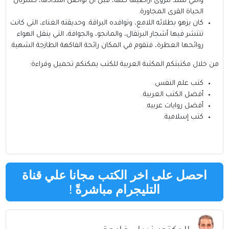
والتي تمتد لتروى أراضيها كلها، قبل أن تواصل امتدادها، كشريان
الحياة القرى المجاورة.
كان يزهو بطلائه اللامع، وتوافده البراقة. وحديقته الغناء، التي كانت
تنتشر فيها أشجار البرتقال، والمانجو، والجوافة، التي ينقل الهواء
روائحها العطرة، فتقوم في المكان رائحة الفاكهة الطازجة الشهية.
من خلال مكتبتكم
المكتبة العربية للكتب
يمكنكم تحميل وقراءة:
كتب علم النفس
.
أفضل الكتب العربية
.
أفضل روايات عربيه
.
كتب إسلامية
.
احصل على اخر الكتب مجانا علي قناة
التليجرام مباشرةً
!