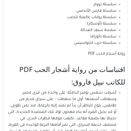
سلسلة زووم.
سلسلة فارس الأندلس.
سلسلة روايات عالمية للجيب.
سلسلة (أوسكار).
سلسة سيف العدالة.
سلسلة بانوراما.
سلسلة حرب الجواسيس.
رواية أشجار الحب PDF
اقتباسات من رواية أشجار الحب PDF
للكاتب نبيل فاروق:
أشرقت شمس توفير الدافئة، على واحدة من قرى مصر،
وسقطت أشعتها- أول ما سقطت – على سراي قديم من
طابقين، يلوح للناظر أن يدأ لم تمتد إليه بالرعاية، منذ زمن طويل،
أو قد يخيل المرء أنه بناء مهجور، لولا تلك المنضدة الجديدة، التي
تحيط بها بضعة مقاعد، تكثفت فوقها قطرات الندى، في
منتصف حديقة السراي، التي تمر أمامها الترعة الوحيدة في القرية،