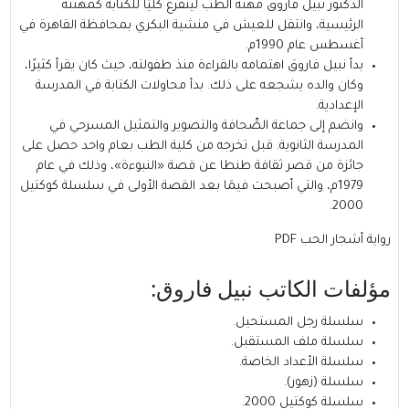
الدكتور نبيل فاروق مهنة الطب ليتفرغ كليًا للكتابة كمهنته
الرئيسية، وانتقل للعيش في منشية البكري بمحافظة القاهرة في
أغسطس عام 1990م.
بدأ نبيل فاروق اهتمامه بالقراءة منذ طفولته، حيث كان يقرأ كثيرًا،
وكان والده يشجعه على ذلك. بدأ محاولات الكتابة في المدرسة
الإعدادية.
وانضم إلى جماعة الصِّحافة والتصوير والتمثيل المسرحي في
المدرسة الثانوية. قبل تخرجه من كلية الطب بعام واحد حصل على
جائزة من قصر ثقافة طنطا عن قصة «النبوءة»، وذلك في عام
1979م، والتي أصبحت فيمَا بعد القصة الأولى في سلسلة كوكتيل
2000.
رواية أشجار الحب PDF
مؤلفات ا
لكاتب نبيل فاروق
:
سلسلة رجل المستحيل.
سلسلة ملف المستقبل.
سلسلة الأعداد الخاصة.
سلسلة (زهور).
سلسلة كوكتيل 2000.