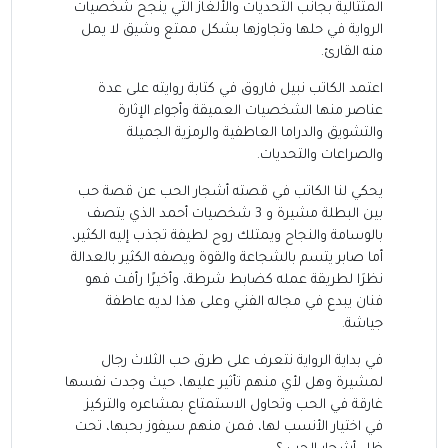
المتتالية بجانب التحديات والألغاز التي ينجح شخصيات
الرواية في حلها وتجاوزها بشكل ممتع وشيق لا يمل
منه القارئ.
اعتمد الكاتب نبيل فاروق في كتابة روايته على عدة
عناصر منها الشخصيات العميقة وأجواء الإثارة
والتشويق والدراما العاطفية والرمزية الجميلة
والصراعات والتحديات.
يحكي لنا الكاتب في قصته أشجار الحب عن قصة حب
بين البطلة مشيرة و 3 شخصيات أحمد الذي يتصف
بالوسامة والنجاح ويمتلك روح لطيفة تجذب إليه الكثير،
أما صابر يتسم بالشجاعة والقوة ويصفه الكثير بالعدالة
نظرَا لطريقة عمله كضابط شرطة، وأخيرًا رأفت فهو
فنان يبدع في مجاله الفني وعلى هذا لديه عاطفة
جياشة.
في بداية الرواية نتعرف على طرق حب الثلاث رجال
لمشيرة وهل لأي منهم تأثير عليها، حيث وجدت نفسها
غارقة في الحب وتحاول الاستمتاع بمشاعره والتركيز
في اختيار الأنسب لها، فمن منهم سيفوز بحبها، تحت