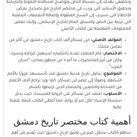
وتحقيقي يهدف إلى تبسيط النص وتوضيح مشكلاته اللغوية والتاريخية
وتحقيق الأسانيد التي وردت في مختصر التاريخ مع تصحيح بعض
الأخطاء التي تسربت إلى النسخ المنقولة وإضافة التعليقات العلمية
التي تربط بين النص والسياق العام للتاريخ الإسلامي، وإليك بعض
المعلومات المفصلة عن الكتاب الأصلي:
المؤلف الأصلي:
ابن عساكر ألف كتاب تاريخ دمشق في أكثر من
ثمانين مجلدًا.
الاختصار:
قام العلماء بعده باختصاره لتسهيل قراءته ونشره،
وكان من أبرز المختصرات ما أعده ابن منظور صاحب “لسان
العرب”.
الموضوع:
يتناول تاريخ مدينة دمشق منذ تأسيسها، مرورًا بالأمم
السابقة، وصولًا إلى عصر ابن عساكر، كما يورد تراجم آلاف الأعلام
من الصحابة والتابعين والعلماء الذين ارتبطوا بالشام.
الأسلوب:
اعتمد ابن عساكر على الرواية المسندة، حيث يذكر
سلسلة الإسناد لكل خبر أو رواية، مما أعطى الكتاب قيمة علمية
عالية.
أهمية كتاب مختصر تاريخ دمشق
ساهم الكتاب بشكل كبير في توثيق تاريخ دمشق حيث يُعتبر من أهم