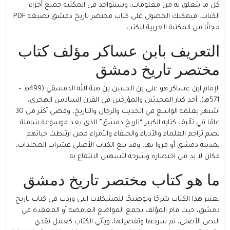
كل ما يتعلق به من معلومات، وسيتواجد في المكتبة جميع أجزاء
الكتاب، فيمكنك الحصول على كتاب مختصر تاريخ دمشق بصيغة PDF
مجانًا من المكتبة العربية للكتب.
التعريف بابن عساكر مؤلف كتاب
مختصر تاريخ دمشق
الإمام ابن عساكر
هو علي بن الحسن بن هبة الله الدمشقي (499هـ –
571هـ)، أحد كبار المحدثين والمؤرخين في القرن السادس الهجري،
اشتهر بعلمه الواسع في الحديث والرجال والتاريخ، وقضى أكثر من 30
عامًا في تأليف كتابه الكبير “تاريخ دمشق” الذي يعد موسوعة شاملة
تضم تراجم العلماء والأدباء والخلفاء والأمراء ممن ارتبطت حياتهم
بمدينة دمشق أو مروا بها، وقد بلغ الكتاب الأصلي عشرات المجلدات،
فكان لا بد من اختصاره وشرحه لتسهيل الانتفاع به.
ما هو كتاب مختصر تاريخ دمشق
يعتبر هذا الكتاب شرحًا وتوضيحًا للمشكلات التي وردت في كتاب تاريخ
دمشق، حيث قام المؤلف بجمع المواضع الغامضة أو المعقدة في
النص الأصلي، ثم شرحها وتفصيلها، ويأتي الكتاب كعمل نقدي