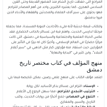
المراجع التي حفظت تاريخ الشام منذ العصور القديمة وحتى القرن
السادس الهجري، كما يعتبره الكثيرين واحد من أهم المصادر للتراجم
فهو يحتوي على سير آلاف العلماء والمحدثين والفقهاء والأدباء الذين
مروا بدمشق.
وللكتاب قيمة حديثية لأنه مليء بالأحاديث النبوية المسندة، مما يجعله
مرجعًا لدارسي الحديث، واهتم فيه ابن عساكر بالجانب الحضاري فقد
عكس الحياة العلمية والاجتماعية والسياسية في دمشق، التي كانت
مركزًا حضاريًا في العالم الإسلامي، وأخيرًا كان له دورًا في التأثير على
المؤرخين حيث استفاد منه مؤرخون كبار مثل الذهبي في “سير أعلام
النبلاء”، وابن كثير في “البداية والنهاية”.
منهج المؤلف في كتاب مختصر تاريخ
دمشق
اعتمد مؤلف الكتاب على منهج علمي رصين، يمكن تلخيصه فيما يلي:
الإسناد:
التزام ابن عساكر بذكر الأسانيد لكل رواية.
الترتيب الأبجدي للتراجم:
مما سهل الرجوع إلى الأعلام.
التنوع في المصادر:
جمع أخبارًا من روايات الحديث، وكتب
التاريخ، والسير، والمغازي.