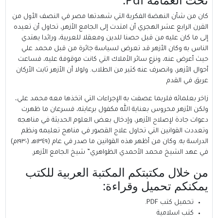
كان من شأن النهضة الفكرية التي شهدتها مصر في النصف الأول من
القرن الرابع عشر الهجري أن امتدت إلى الجامع الأزهر، تحاول أن تعيده
إلى ما كان عليه من قبل حصنا للدين ومعقلا للعربية، ورائدا يهتدي
الناس به وكان الأزهر قد تعرض لسياسة جائرة من قبل محمد علي
حيث أعرض عنه، ونزع سائر الأملاك التي كانت موقوفة عليه، فساعت
أحوال الأزهر، وانصرف عنه كثير من الطلاب. ولولا أن الأزهر ثابت الأركان
عريق في القدم
زاخر بعلمائه فلربما عصفت به الإجراءات التي اتخذها معه محمد علي،
ولكن الأزهر محروس بعناية الله مكفول برعايته، فسرعان ما ظهرت
دعوات جادة لإصلاح الأزهر، وإدخال بعض العلوم الحديثة في مناهجه
وتعددت القوانين التي تحاول علاج القصور في مناهج تعليمه ونظم
الدراسة به. وكان من أظهر هذه القوانين ما صدر في عام (١٣٤٩هـ (١٩٣٠م)
في عهد الشيخ محمد الأحمدي الظواهري” شيخ الجامع الأزهر.
من خلال مكتبتكم
المكتبة العربية للكتب
يمكنكم تحميل وقراءة:
تحميل كتب PDF.
كتب اسلامية