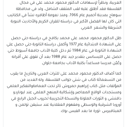
العربية، ونظراً لإسهامات الدكتور محمود محمد علي في مجال
الفلسفة فقد أطلق عليه لقب المثقف الشامل، ولد في محافظة
سوهاج بمدينة أخميم عام 1966، ومنذ نعومة أظافره نشأ في الكتاتيب
التي كان لها الفضل الأكبر في دراسته للقران الكريم والأحاديث النبوية
الشريفة والشعر العربي.
ظل الدكتور محمود محمد علي محمد يكافح في دراسته حتي حصل
علي الشهادة الابتدائية عام 1977 وأكمل دراسته الثانوية حتي حصل علي
الشهادة الثانوية في عام 1984 ثم دخل كلية الآداب جامعة أسيوط حتي
حصل علي الليسانس بتقدير جيد عام 1988 بعد أن تفوق علي أقرانه
وعٌيّن مدرسا مساعداً بكلية الآداب بجامعة حلوان.
كما أضاف الدكتور محمود محمد علي للتراث العربي والتاريخ ما يقرب
من التسعمائة كتاب في شتي جوانب الفلسفة، وله العديد من
المؤلفات مثل كتاب إبراهيم حمروش ثائر تحت العمامةوالتفكير العلمي
ومستجدات الواقع المعاصر وإشكالية المنهج العلمي عند ليوناردو
دافنشي و الثورات الملونة والنسخة التجريبية لحروب الجيل الرابع في
أوروبا الشرقية والوسطي ومفهوم العقلانية عند ستيفن تولمن و
الميتافيرس -ثورة ما بعد الفيس بوك.