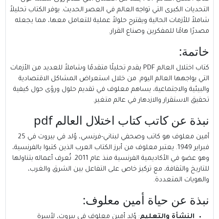
التحديات الكبرى التي تواجه العالم في العصر الحديث. يوفر الكتاب تحليلاً
شاملاً للأزمات الحالية ويقترح حلولاً عملية للتعامل معها، مما يجعله
مصدرًا هامًا للمفكرين وصناع القرار.
خاتمة:
كتاب اختلال العالم PDF يقدم تحليلًا متقدمًا وشاملاً للعديد من الأزمات
التي يواجهها العالم اليوم. من خلال استعراض المشاكل الاقتصادية
والبيئية والاجتماعية، يساهم معلوف في تقديم حلول ورؤى حول كيفية
تحقيق الاستقرار والازدهار في عالم متغير.
نبذة عن كاتب كتاب اختلال العالم pdf
أمين معلوف هو كاتب وصحفي لبناني-فرنسي، وُلد في بيروت في 25
فبراير 1949. يعتبر معلوف من أبرز الكتاب العرب الذين كتبوا بالفرنسية،
وهو عضو في الأكاديمية الفرنسية منذ عام 2011. تُعرف أعماله بتناولها
للتاريخ والثقافة، مع تركيز خاص على التفاعل بين الشرق والغرب،
والهويات المتعددة.
نبذة عن حياة أمين معلوف:
النشأة والتعليم
: وُلد أمين معلوف في بيروت، لأسرة