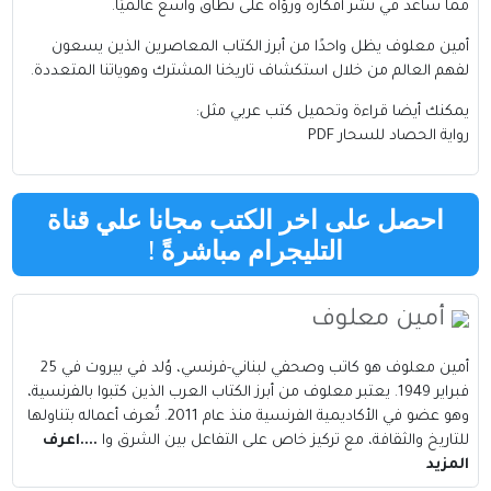
مما ساعد في نشر أفكاره ورؤاه على نطاق واسع عالميًا.
أمين معلوف يظل واحدًا من أبرز الكتاب المعاصرين الذين يسعون
لفهم العالم من خلال استكشاف تاريخنا المشترك وهوياتنا المتعددة.
يمكنك أيضا قراءة وتحميل كتب عربي مثل:
رواية الحصاد للسحار PDF
احصل على اخر الكتب مجانا علي قناة
التليجرام مباشرةً
!
أمين معلوف
أمين معلوف هو كاتب وصحفي لبناني-فرنسي، وُلد في بيروت في 25
فبراير 1949. يعتبر معلوف من أبرز الكتاب العرب الذين كتبوا بالفرنسية،
وهو عضو في الأكاديمية الفرنسية منذ عام 2011. تُعرف أعماله بتناولها
للتاريخ والثقافة، مع تركيز خاص على التفاعل بين الشرق وا
....اعرف
المزيد