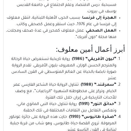
مسيحية. درس الاقتصاد وعلم الاجتماع في جامعة القديس
يوسف في بيروت.
الهجرة إلى فرنسا
: بسبب الحرب الأهلية اللبنانية، انتقل معلوف
إلى فرنسا في عام 1976، حيث استقر وعمل كصحفي وكاتب.
العمل الصحفي
: عمل معلوف كمحرر في عدة صحف ومجلات،
منها مجلة “جون أفريك”.
أبرز أعمال أمين معلوف:
“ليون الأفريقي” (1986)
: رواية تاريخية تستعرض حياة الرحالة
والمترجم الحسن الوزان، المعروف بليون الأفريقي. تقدم الرواية
صورة نابضة بالحياة عن العالم المتوسطي في القرن السادس
عشر.
“سمرقند.” (1988)
: تتناول الرواية حياة الشاعر الفارسي عمر
الخيام، وتركز على مخطوطته الشهيرة “الرباعيات”، مع وصف
للأحداث التاريخية في إيران خلال تلك الفترة.
“حدائق النور” (1991)
: رواية تتناول حياة النبي المانوي ماني،
وتعكس التفاعل بين الثقافات المختلفة في تلك الحقبة.
“صخرة طانيوس” (1993)
: حازت هذه الرواية على جائزة غونكور
المرموقة. تروي القصة حياة طانيوس، وهو شاب من قرية جبلية
لبنانية في القرن التاسع عشر.