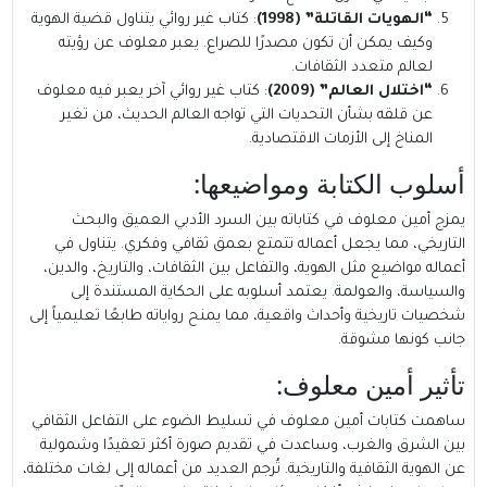
“الهويات القاتلة” (1998)
: كتاب غير روائي يتناول قضية الهوية
وكيف يمكن أن تكون مصدرًا للصراع. يعبر معلوف عن رؤيته
لعالم متعدد الثقافات.
“اختلال العالم” (2009)
: كتاب غير روائي آخر يعبر فيه معلوف
عن قلقه بشأن التحديات التي تواجه العالم الحديث، من تغير
المناخ إلى الأزمات الاقتصادية.
أسلوب الكتابة ومواضيعها:
يمزج أمين معلوف في كتاباته بين السرد الأدبي العميق والبحث
التاريخي، مما يجعل أعماله تتمتع بعمق ثقافي وفكري. يتناول في
أعماله مواضيع مثل الهوية، والتفاعل بين الثقافات، والتاريخ، والدين،
والسياسة، والعولمة. يعتمد أسلوبه على الحكاية المستندة إلى
شخصيات تاريخية وأحداث واقعية، مما يمنح رواياته طابعًا تعليمياً إلى
جانب كونها مشوقة.
تأثير أمين معلوف:
ساهمت كتابات أمين معلوف في تسليط الضوء على التفاعل الثقافي
بين الشرق والغرب، وساعدت في تقديم صورة أكثر تعقيدًا وشمولية
عن الهوية الثقافية والتاريخية. تُرجم العديد من أعماله إلى لغات مختلفة،