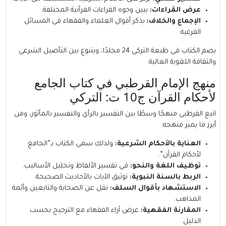
عرض القراءات:
يبين وجوه القراءات القرآنية المختلفة.
الإجماع والخلاف:
يذكر أقوال العلماء والفقهاء في المسائل
الفرعية.
يضم الكتاب في طبعة التركي 24 مجلدًا، ويتنوع بين التأصيل الشرعي
والثقافة اللغوية العالية.
منهج الإمام القرطبي في كتاب الجامع
لأحكام القرآن ج10 ت: التركي
اتبع القرطبي منهجًا وسطًا بين التفسير بالرأي والتفسير بالمأثور، ومن
أبرز ما يميز منهجه:
العناية بالأحكام الشرعية:
ولذلك سمي الكتاب بـ”الجامع
لأحكام القرآن”.
توظيف اللغة والنحو:
في تفسير الألفاظ وتحليل الأساليب.
الربط بالسنة النبوية:
توثيق الآيات بالأحاديث الصحيحة.
الاستشهاد بأقوال السلف:
نقل عن الصحابة والتابعين وأئمة
المذاهب.
المقارنة الفقهية:
عرض آراء الفقهاء مع الترجيح بحسب
الدليل.