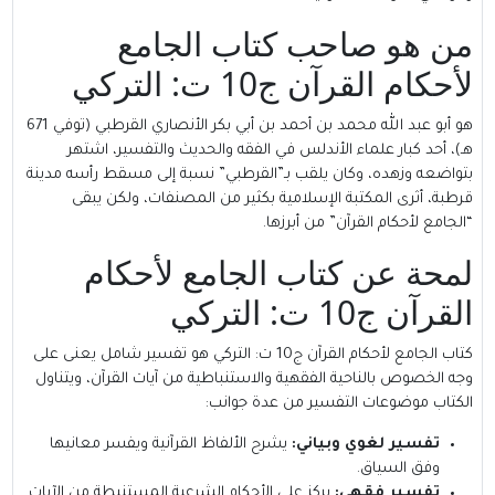
من هو صاحب كتاب الجامع
لأحكام القرآن ج10 ت: التركي
هو أبو عبد الله محمد بن أحمد بن أبي بكر الأنصاري القرطبي (توفي 671
هـ)، أحد كبار علماء الأندلس في الفقه والحديث والتفسير، اشتهر
بتواضعه وزهده، وكان يلقب بـ”
القرطبي
” نسبة إلى مسقط رأسه مدينة
قرطبة، أثرى المكتبة الإسلامية بكثير من المصنفات، ولكن يبقى
“الجامع لأحكام القرآن” من أبرزها.
لمحة عن كتاب الجامع لأحكام
القرآن ج10 ت: التركي
كتاب الجامع لأحكام القرآن ج10 ت: التركي هو تفسير شامل يعنى على
وجه الخصوص بالناحية الفقهية والاستنباطية من آيات القرآن، ويتناول
الكتاب موضوعات التفسير من عدة جوانب:
تفسير لغوي وبياني:
يشرح الألفاظ القرآنية ويفسر معانيها
وفق السياق.
تفسير فقهي:
يركز على الأحكام الشرعية المستنبطة من الآيات.