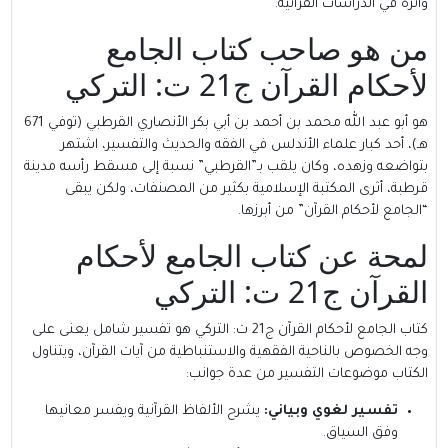
وأثره في الدراسات القرآنية.
من هو صاحب كتاب الجامع
لأحكام القرآن ج21 ت: التركي
هو أبو عبد الله محمد بن أحمد بن أبي بكر الأنصاري القرطبي (توفي 671
هـ)، أحد كبار علماء الأندلس في الفقه والحديث والتفسير، اشتهر
بتواضعه وزهده، وكان يلقب بـ”
القرطبي
” نسبة إلى مسقط رأسه مدينة
قرطبة، أثرى المكتبة الإسلامية بكثير من المصنفات، ولكن يبقى
“الجامع لأحكام القرآن” من أبرزها.
لمحة عن كتاب الجامع لأحكام
القرآن ج21 ت: التركي
كتاب الجامع لأحكام القرآن ج21 ت: التركي هو تفسير شامل يعنى على
وجه الخصوص بالناحية الفقهية والاستنباطية من آيات القرآن، ويتناول
الكتاب موضوعات التفسير من عدة جوانب:
تفسير لغوي وبياني:
يشرح الألفاظ القرآنية ويفسر معانيها
وفق السياق.