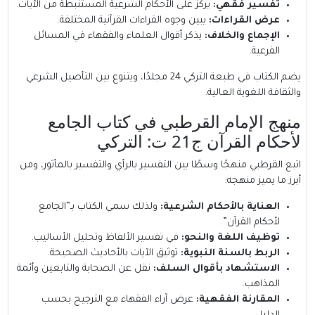
تفسير فقهي:
يركز على الأحكام الشرعية المستنبطة من الآيات.
عرض القراءات:
يبين وجوه القراءات القرآنية المختلفة.
الإجماع والخلاف:
يذكر أقوال العلماء والفقهاء في المسائل
الفرعية.
يضم الكتاب في طبعة التركي 24 مجلدًا، ويتنوع بين التأصيل الشرعي
والثقافة اللغوية العالية.
منهج الإمام القرطبي في كتاب الجامع
لأحكام القرآن ج21 ت: التركي
اتبع القرطبي منهجًا وسطًا بين التفسير بالرأي والتفسير بالمأثور، ومن
أبرز ما يميز منهجه:
العناية بالأحكام الشرعية:
ولذلك سمي الكتاب بـ”الجامع
لأحكام القرآن”.
توظيف اللغة والنحو:
في تفسير الألفاظ وتحليل الأساليب.
الربط بالسنة النبوية:
توثيق الآيات بالأحاديث الصحيحة.
الاستشهاد بأقوال السلف:
نقل عن الصحابة والتابعين وأئمة
المذاهب.
المقارنة الفقهية:
عرض آراء الفقهاء مع الترجيح بحسب