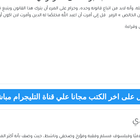
ه، وأنه لابد من اتباع قانونه وحده، وحرام على المرء أن يترك هذا القانون ويتبع قو
دين الخالص » الزمر. قل إني أمرت أن اعبد الله مخلصًا له الدين وأمرت لان اكون 
وقراءة:
على اخر الكتب مجانا علي قناة التليجرام مباش
دي
سلاميًا وفيلسوف مسلم وفقيه ومؤرخ وصحفي وناشط، حيث وصف بأنه أكثر المف