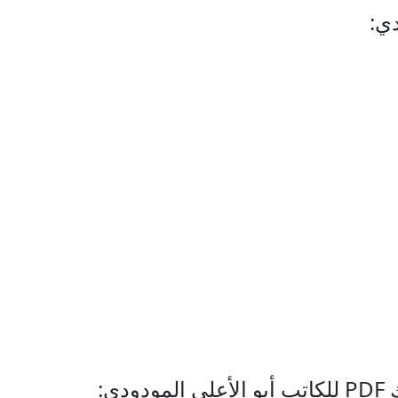
دي
:
ل
لكاتب
أبو الأعلى المودودي
: