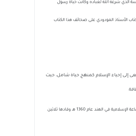
هي نظام الحكم والسياسة الذي شرعه الله لعباده وكانت حياة رسول
لكتاب الأستاذ المودودي على صحائف هذا الكتاب
إلى إحياء الإسلام كمنهج حياة شامل، حيث
افة.
بدأ المودودي العمل في الصحافة عام 1337 هـ. وأصدر مجلة ترجمان القرآن عام 1351 هـ. والمجلة تصدر حتى يومنا هذا. أسس الجماعة الإسلامية في الهند عام 1360 هـ وقادها ثلاثين