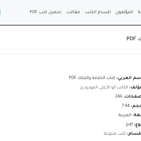
ة
المؤلفون
اقسام الكتب
مقالات
تحميل كتب PDF
P
إسم العربي:
كتاب الخلافة والملك PDF
مؤلف:
الكاتب أبو الأعلى المودودي
صفحات:
246
حجم:
7.94
لغة:
العربية
وع:
pdf
اقسام:
كتب متنوعة