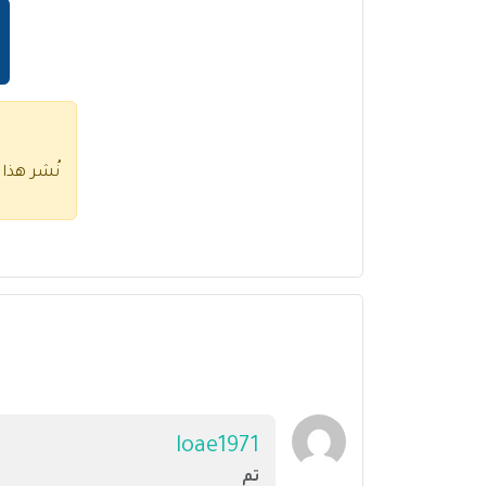
نُشر هذا
loae1971
تم