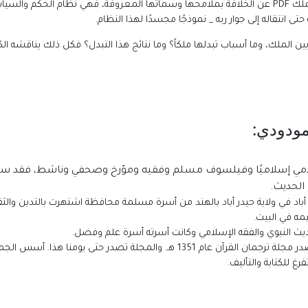
يحدثنا أبو الأعلى المودودي في كتاب الخلافة والملك PDF عن الخلافة بملامحها وسماتها المعروفة، ف
تى انتقاله إلى جوار ربه _ نموذجًا مجسدًا لهذا النظام.
ين الملك، وما أسباب تبدلها ملكاً؟ وما نتائج هذا التبدل؟ فكل ذلك يناقشه ا
لمودودي
:
مي إسلاميًا وفيلسوف مسلم وفقيه ومؤرخ وصحفي وناشط، فقد سعى 
الحديث.
 أباد في ولاية حيدر أباد بالهند من أسرة مسلمة محافظة اشتهرت بالتدين والثق
مه في البيت.
لحديث النبوي والفقه الإسلامي وكانت أسرته أسرة علم وفضل.