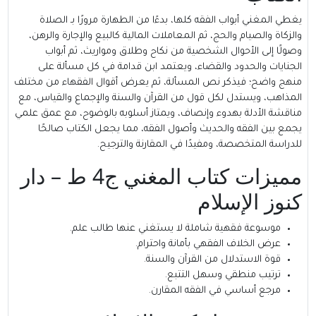
يغطي المغني أبواب الفقه كلها، بدءًا من الطهارة مرورًا بـ الصلاة
والزكاة والصيام والحج، ثم المعاملات المالية كالبيع والإجارة والرهن،
وصولًا إلى الأحوال الشخصية من نكاح وطلاق ومواريث، ثم أبواب
الجنايات والحدود والقضاء، ويعتمد ابن قدامة في كل مسألة على
منهج واضح؛ فيذكر نص المسألة، ثم يعرض أقوال الفقهاء من مختلف
المذاهب، ويستدل لكل قول من القرآن والسنة والإجماع والقياس، مع
مناقشة الأدلة بهدوء وإنصاف، ويمتاز أسلوبه بالوضوح، مع عمق علمي
يجمع بين الفقه والحديث وأصول الفقه، مما يجعل الكتاب صالحًا
للدراسة المتخصصة، ومفيدًا في المقارنة والترجيح.
مميزات كتاب المغني ج4 ط – دار
كنوز الإسلام
موسوعة فقهية شاملة لا يستغني عنها طالب علم.
عرض الخلاف الفقهي بأمانة واحترام.
قوة الاستدلال من القرآن والسنة.
ترتيب منطقي وسهل التتبع.
مرجع أساسي في الفقه المقارن.