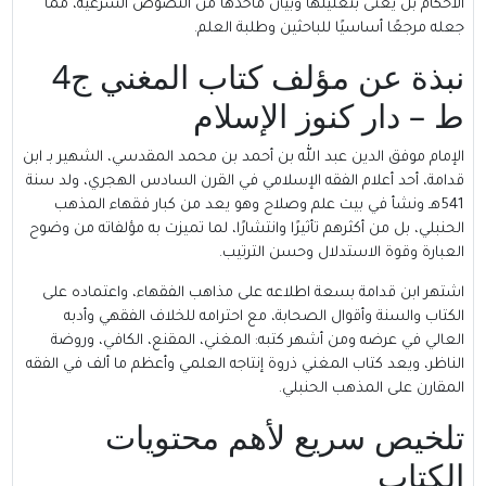
الأحكام بل يعنى بتعليلها وبيان مأخذها من النصوص الشرعية، مما
جعله مرجعًا أساسيًا للباحثين وطلبة العلم.
نبذة عن مؤلف كتاب المغني ج4
ط – دار كنوز الإسلام
الإمام موفق الدين عبد الله بن أحمد بن محمد المقدسي، الشهير بـ
ابن
قدامة
، أحد أعلام الفقه الإسلامي في القرن السادس الهجري، ولد سنة
541هـ ونشأ في بيت علم وصلاح وهو يعد من كبار فقهاء المذهب
الحنبلي، بل من أكثرهم تأثيرًا وانتشارًا، لما تميزت به مؤلفاته من وضوح
العبارة وقوة الاستدلال وحسن الترتيب.
اشتهر ابن قدامة بسعة اطلاعه على مذاهب الفقهاء، واعتماده على
الكتاب والسنة وأقوال الصحابة، مع احترامه للخلاف الفقهي وأدبه
العالي في عرضه ومن أشهر كتبه: المغني، المقنع، الكافي، وروضة
الناظر، ويعد كتاب المغني ذروة إنتاجه العلمي وأعظم ما ألف في الفقه
المقارن على المذهب الحنبلي.
تلخيص سريع لأهم محتويات
الكتاب