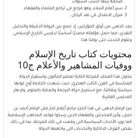
ضخمة رتبها حسب السنوات.
سير أعلام النبلاء، وهو مرجع في تراجم العلماء والفقهاء.
ميزان الاعتدال في نقد الرجال.
يعد الذهبي من أوثق المؤرخين، إذ جمع بين الرواية الدقيقة والتحليل
النقدي، مما جعل مؤلفاته مصدرًا أساسيًا لدارسي التاريخ الإسلامي
وعلوم الحديث حتى يومنا هذا.
محتويات كتاب تاريخ الإسلام
ووفيات المشاهير والأعلام ج10
يتناول هذا المجلد المرحلة التالية لعصر المأمون واستقرار الدولة
العباسية في القرن الثالث الهجري، حيث شهدت الخلافة أوج قوتها
سياسيًا وثقافيًا، مع استمرار حركة الترجمة والعناية بالعلوم، وازدهار
المدارس الفكرية.
يبرز الإمام الذهبي في هذا الجزء تراجم أعلام كبار مثل الإمام أحمد بن
حنبل، وأبرز المحدثين والفقهاء الذين رسخوا قواعد المذاهب الإسلامية.
كما يورد الأحداث السياسية التي وقعت في تلك المرحلة، بما في ذلك
بعض الثورات الداخلية والتحديات التي واجهتها الدولة.