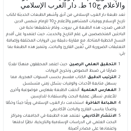
والأعلام ج10 ط. دار الغرب الإسلامي
تعد طبعة دار الغرب الإسلامي من أدق وأشهر الطبعات الحديثة لكتاب
تاريخ الإسلام ووفيات المشاهير والأعلام ج10 للإمام شمس الدين
الذهبي صدرت هذه الطبعة في بيروت، وقام بتحقيقها نخبة من
الباحثين المتخصصين في علم التاريخ والحديث، حيث اعتمدوا على أقدم
النسخ الخطية المتاحة، مع مقارنة دقيقة بين الروايات المختلفة وإضافة
التعليقات الضرورية التي تُعين القارئ والباحث، وتتميز هذه الطبعة بما
يلي:
التحقيق العلمي الرصين
: حيث اعتمد المحققون منهجًا نقديًا
صارمًا في ضبط النصوص وتخريج الروايات.
الترتيب الدقيق
: الكتاب مقسم بحسب السنوات الهجرية، مما
يسهل متابعة الأحداث والوفيات بشكل زمني متسلسل.
الفهارس العلمية
: ألحقت الطبعة بفهارس موضوعية وأخرى
للأعلام، تسهّل عملية البحث والاستفادة للدارسين.
الطباعة الفاخرة
: استخدمت دار الغرب الإسلامي ورقًا جيدًا وخطًا
واضحًا يناسب القارئ والباحث الأكاديمي.
الانتشار الأكاديمي
: تعتمد هذه الطبعة في الجامعات ومراكز
البحث العلمي في الدراسات الإسلامية والتاريخية، نظرًا لدقتها
واعتمادها على مصادر أصيلة.