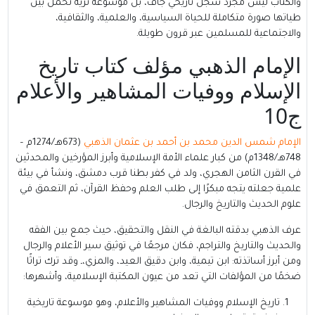
والكتاب ليس مجرد سجل تاريخي جاف، بل موسوعة ثرية تحمل بين
طياتها صورة متكاملة للحياة السياسية، والعلمية، والثقافية،
والاجتماعية للمسلمين عبر قرون طويلة.
الإمام الذهبي مؤلف كتاب تاريخ
الإسلام ووفيات المشاهير والأعلام
ج10
الإمام شمس الدين محمد بن أحمد بن عثمان الذهبي
(673هـ/1274م –
748هـ/1348م) من كبار علماء الأمة الإسلامية وأبرز المؤرخين والمحدثين
في القرن الثامن الهجري، ولد في كفر بطنا قرب دمشق، ونشأ في بيئة
علمية جعلته يتجه مبكرًا إلى طلب العلم وحفظ القرآن، ثم التعمق في
علوم الحديث والتاريخ والرجال.
عرف الذهبي بدقته البالغة في النقل والتحقيق، حيث جمع بين الفقه
والحديث والتاريخ والتراجم، فكان مرجعًا في توثيق سير الأعلام والرجال
ومن أبرز أساتذته: ابن تيمية، وابن دقيق العيد، والمزي،ـ وقد ترك تراثًا
ضخمًا من المؤلفات التي تعد من عيون المكتبة الإسلامية، وأشهرها:
تاريخ الإسلام ووفيات المشاهير والأعلام، وهو موسوعة تاريخية