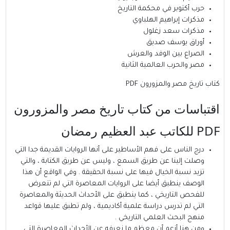
حرب أكتوبر في محكمة التاريخ
مذكرات إبراهيم الهلباوي
مذكرات سعد زغلول
أوراق يوسف صديق
الصراع بين الوفد والعرش
مصر والحرب العالمية الثانية
كتاب تاريخ مصر والمزورون PDF
اقتباسات من كتاب تاريخ مصر والمزورون
PDF
للكاتب
عبد العظيم رمضان
درج الناس على فهم الأساطير على أنها الروايات القديمة جدا التي
وصلت إلينا عن طريق السمع ، وليس عن طريق الكتابة ، والتي
تزيد نسبة الخيال فيها على نسبة الحقيقة . وفي الواقع أن هذا
الوصف ينطبق أيضا على الروايات المعاصرة التي لم تتعرض
للفحص التاريخي ، كما ينطبق على الأحداث الحديثة والمعاصرة
التي لم تدرس دراسة علمية أكاديمية ، ولم تطبق عليها قواعد
منهج البحث العلمي التاريخي .
ومن هنا أزعم أن معظم ما نعرفه عن الأحداث المعاصرة التي