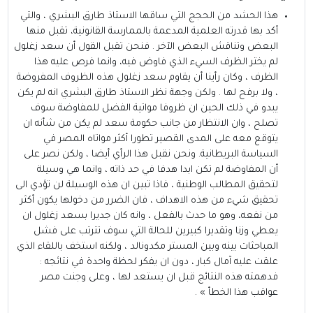
هذا الحشد من الحجج التي ساقها الاستاذ طارق البشري ، والتي
أكد بها قدرته العلمية المدعمة بالممارسة القانونية، تقبل منها
البعض وتناقش البعض الآخر . فنحن تقبل القول أن سعد زغلول
لم يختر الظرف السيء الذي فاوض فيه، وانما فرص عليه هذا
الظرف ، وكان رأينا أن يقاوم سعد زغلول هذه الظروف المفروضة
، ولا برفح لها . ولكن وجهة نظر الاستاذ طارق البشري انه لم يكن
يبدو في ذلك الحين ان ظروفا مواتية الفضل للمفاوضة سوف
تصلح ، وان الانتظار من جانب حكومة سعد لم يكن من شأنه ان
يتوقع معه على المدى القصير تطورا أكثر مواتاه المصر في
السياسة البريطانية. ونحن نقبل هذا الرأي أيضا ، ولكن نصر على
أن المفاوضة لم تكن ابدا هدفا في حد ذاته ، وانما هي وسيلة
لتحقيق المطالب الوطنية ، فاذا تبين ان هذه الوسيلة لن تؤدي الى
تحقيق شيء من هذه الاهداف ، فان الضرر من دخولها يكون أكثر
من نفعه، وهو ما حدث بالفعل ، وانه كان جديرا بسعد زغلول ان
يعطي وزنا وتقديرا كبيرين للحالة التي سوف تترتب على فشل
المباحثات بينه وبين المستر مكدونالد ، ولكنه استخف باللقاء الذي
علقت عليه آمال كبار ، دون ان يفكر لحظة واحدة في نتائجه :
فدهمته هذه النتائج قبل ان يستعد لها ، وعلى وجنت مصر
عواقب هذا الخطأ » .