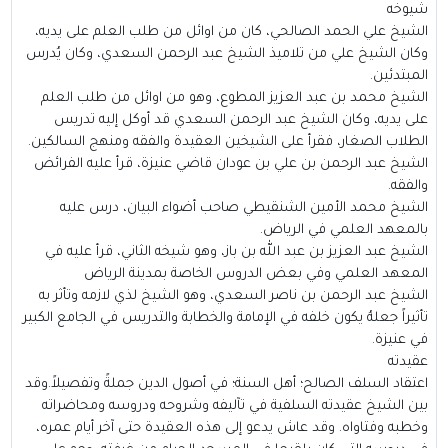
شيوخه
الشيخ علي الحمد الصالحي، كان من اوائل من طلب العلم على يديه،
وكان الشيخ علي من تلاميذ الشيخ عبد الرحمن السعدي، وكان يُدرس
المبتدئين.
الشيخ محمد بن عبد العزيز المطوع، وهو من اوائل من طلب العلم
على يديه، وكان الشيخ عبد الرحمن السعدي قد أوكل إليه تدريس
الطلاب الصغار، فقرأ على الشيخين العقيدة والفقه ومنهج السالكين.
الشيخ عبد الرحمن بن علي بن عودان قاضي عنيزة، قرأ عليه الفرائض
والفقه.
الشيخ محمد الأمين الشنقيطي صاحب أضواء البيان، درس عليه
بالمعهد العلمي في الرياض.
الشيخ عبد العزيز بن عبد الله بن باز، وهو شيخه الثاني، قرأ عليه في
المعهد العلمي وفي بعض الدروس الخاصة بمدينة الرياض
الشيخ عبد الرحمن بن ناصر السعدي، وهو الشيخ لذي لازمه وتأثر به
تأثيراً جعلهُ يكون خلفه في الإمامة والخطابة والتدريس في الجامع الكبير
في عنيزة.
عقيدته
اعتقاد السلف الصالح؛ أهل السنة؛ في أصول الدين جملةً وتفصيلاً.وقد
بين الشيخ عقيدته السلفية في تآليفه وشروحه ودروسه ومحاضراته
وخطبه وفتاواه. وقد عاش يدعو إلى هذه العقيدة حتى آخر أيام عمره،