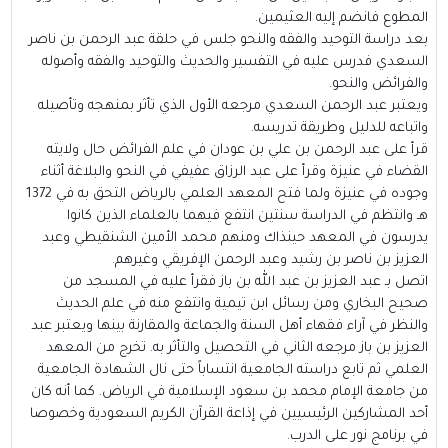
المطوع فانضم إليه العثيمين.
بعد دراسة التوحيد والفقه والنحو جلس في حلقة عبد الرحمن بن ناصر
السعدي فدرس عليه في التفسير والحديث والتوحيد والفقه وأصوله
والفرائض والنحو.
ويعتبر عبد الرحمن السعدي مرجعه الأول الذي تأثر بمنهجه وتأصيله
واتباعه للدليل وطريقة تدريسه.
قرأ على عبد الرحمن بن علي بن عودان في علم الفرائض حال ولايته
القضاء في عنيزة وقرأ على عبد الرزاق عفيفي في النحو والبلاغة أثناء
وجوده في عنيزة ولما فتح المعهد العلمي بالرياض التحق به في 1372
هـ وانتظم في الدراسة سنتين انتفع فيهما بالعلماء الذين كانوا
يدرسون في المعهد حينذاك ومنهم محمد الأمين الشنقيطي وعبد
العزيز بن ناصر بن رشيد وعبد الرحمن الإفريقي وغيرهم.
اتصل بـ عبد العزيز بن عبد الله بن باز فقرأ عليه في المسجد من
صحيح البخاري ومن رسائل ابن تيمية وانتفع منه في علم الحديث
والنظر في آراء فقهاء أهل السنة والجماعة والمقارنة بينها ويعتبر عبد
العزيز بن باز مرجعه الثاني في التحصيل والتأثر به. تخرج من المعهد
العلمي ثم تابع دراسته الجامعية انتساباً حتى نال الشهادة الجامعية
من جامعة الإمام محمد بن سعود الإسلامية في الرياض. كما أنه كان
أحد المشاركين الرئيسيين في إذاعة القرآن الكريم السعودية وخصوصا
في برنامج نور على الدرب.