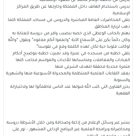
يدرس في جامعة الإمام محمد بن سعود الإسلامية.
يدرس باستخدام الهاتف داخل المملكة وخارجها عن طريق المراكز
الإسلامية.
يلقي المحاضرات العامة المباشرة والدروس في مساجد المملكة كلما
ذهب لزيارة المناطق.
يهتم بالجانب الوعظي الذي خصه بنصيب وافر من دروسه للعناية به
وكان دائماً يكرر على الأسماع الآية “واعلموا أنكم ملاقوه” ويقول “والله
لوكانت قلوبنا حية لكان لهذه الكلمة وقع في نفوسنا”.
يلقي خطبه من مسجده في عنيزة وقد تميزت خطبه بتوضيح أحكام
العبادات والمعاملات ومناسباتها للأحداث والمواسم فجاءت كلها
مثمرة مجدية محققة للهدف الشرعي منها.
يعقد اللقاءات العلمية المنتظمة والمجدولة الأسبوعية منها والشهرية
والسنوية.
يحرر الفتاوى التي كتب الله قبولها عند الناس فاطمأنوا لها ولاختياراته
الفقهية.
ينشر عبر وسائل الإعلام من إذاعة وصحافة ومن خلال الأشرطة دروسه
ومحاضراته وبرامجه العلمية عبر البرنامج الإذاعي المشهور – نور على