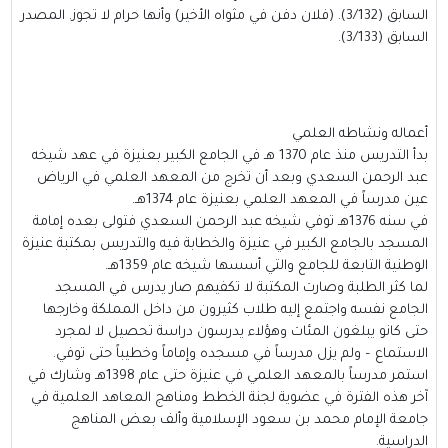
السابق (3/132). (فلان دفن في مثواه الأخير) وأنها حرام لا تجوز. المصدر
السابق (3/133).
أعماله ونشاطه العلمي
بدأ التدريس منذ عام 1370 هـ في الجامع الكبير بعنيزة في عهد شيخه
عبد الرحمن السعدي وبعد أن تخرج من المعهد العلمي في الرياض
عين مدرساً في المعهد العلمي بعنيزة عام 1374هـ.
في سنه 1376هـ توفي شيخه عبد الرحمن السعدي فتولى بعده إمامة
المسجد بالجامع الكبير في عنيزة والخطابة فيه والتدريس بمكتبة عنيزة
الوطنية التابعة للجامع والتي أسسها شيخه عام 1359هـ.
لما كثر الطلبة وصارت المكتبة لا تكفيهم صار يدرس في المسجد
الجامع نفسه واجتمع إليه طلاب كثيرون من داخل المملكة وخارجها
حتى كانو يبلغون المئات وهؤلاء يدرسون دراسة تحصيل لا لمجرد
الاستماع – ولم يزل مدرساً في مسجده وإماماً وخطيباً حتى توفي.
استمر مدرساً بالمعهد العلمي في عنيزة حتى عام 1398هـ وشارك في
آخر هذه الفترة في عضوية لجنة الخطط ومناهج المعاهد العلمية في
جامعة الإمام محمد بن سعود الإسلامية وألف بعض المناهج
الدراسية.