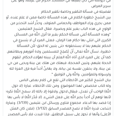
في دروسه التي كان يلقيها في المسجد الحرام من غرفته، وهو على
سرير المرض.
تفصيله في مسألة التكفير وخاصة تكفير الحكام
بين الشيخ خطورة الكلام في هذه المسألة خاصة ممن لا علم عنده، أو
ممن يجري وراء العواطف والحماس المتوقد، وحذَّر أشد التحذير من
الولوج في هذه الباب بغير علم وبصيرة، فقال الشيخ العثيمين:
“وهذه المسألة أعني مسألة الحكم بغير ما أنزل الله من المسائل
الكبرى التي ابتلي بها حكام هذا الزمان، فعلى المرء أن لا يتسرع في
الحكم عليهم بما لا يستحقونه؛ حتى يتبين له الحق؛ لأن المسألة
خطيرة، نسأل الله تعالى أَنْ يُصْلِحَ للمسلمين ولاة أمورهم وبطانتهم،
كما أن على المرء الذي آتاه الله العلم أن يبينه لهؤلاء الحكام، لتقوم
الحجة عليهم، وتبين المحجة، فيهلك من هلك عن بينة ويحيى من حي
عن بينة، ولا يحقرن نفسه عن بيانه، ولا يهَابنّ أحداً فيه فإن العزة لله
ولرسوله وللمؤمنين. والله ولي التوفيق “.
بيان الشيخ للكثير من الأخطاء التي تقع في كلام بعض الناس
وله كتاب مخصص لهذا الموضوع. ومن تلك الأخطاء: عبارة (لا حول
الله) الواجب أن تعدل، فيقال:لاحول ولاقوة إلا بالله (لا سمح الله) تكره؛
لأنها توهم أن أحداً يجبر الله على فعل الشيء. (لا قَدّر الله) لا بأس بها
إذا قصد بها الدعاء. مجموع فتاوى ورسائل ابن عثيمين (3/139). وعبارة:
(شاءت قدرة الله) لا تصح.المصدر السابق (3/132). (فلان كان المثل
الأعلى) وأنها لا تجوز على سبيل الإطلاق، فإذا قيدت فلا بأس.المصدر