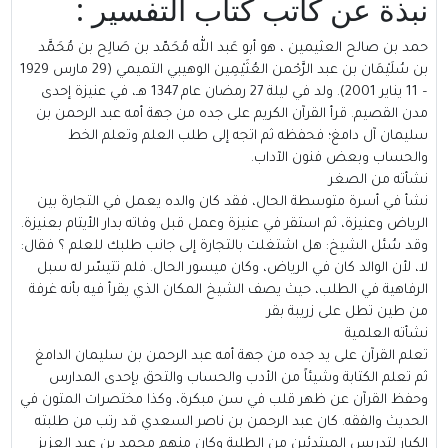
نبذة عن كاتب كتاب التفسير :
حمد بن صالح العثيمين ، هو أبو عَبد الله مُحَمّد بن صَالِح بن مُحَمَّد
بن سُلَيْمَان بن عبد الرَّحْمن العُثَيْمِين الوهيبي التميمي (29 مارس 1929
– 11 يناير 2001). ولد في ليلة 27 رمضان عام 1347 هـ، في عنيزة إحدى
مدن القصيم. قرأ القرآن الكريم على جده من جهة أمه عبد الرحمن بن
سليمان آل دامغ؛ فحفظه ثم اتجه إلى طلب العلم وتعلم الخط
والحساب وبعض فنون الآداب.
نشأته من الصغر
نشأ في أسرة متوسطة الحال، فقد كان والده يعمل في التجارة بين
الرياض وعنيزة، ثم استقر في عنيزة وعمل قبل وفاته بدار الأيتام ب
عنيزة.
وقد سُئل الشيخ: هل اشتغلت بالتجارة إلى جانب طلبك للعلم ؟ فقال:
لا، لأن الوالد كان في الرياض، وكان ميسور الحال. فلم تتيسّر له سبل
الرفاهية في الطلب، حيث يصف الشيخ المكان الذي يقرأ فيه بأنه غرفة
من طين تطل على زريبة بقر
نشأته العلمية
تعلم القرآن على يد جده من جهة أمه عبد الرحمن بن سليمان الدامغ
ثم تعلم الكتابة وشيئاً من الأدب والحساب والتحق بإحدى المدارس
وحفظ القرآن عن ظهر قلب في سن مبكرة، وكذا مختصرات المتون في
الحديث والفقه. كان عبد الرحمن بن ناصر السعدي قد رتب من طلبته
الكبار لتدريس المبتدئين من الطلبة وكان منهم محمد بن عبد العزيز