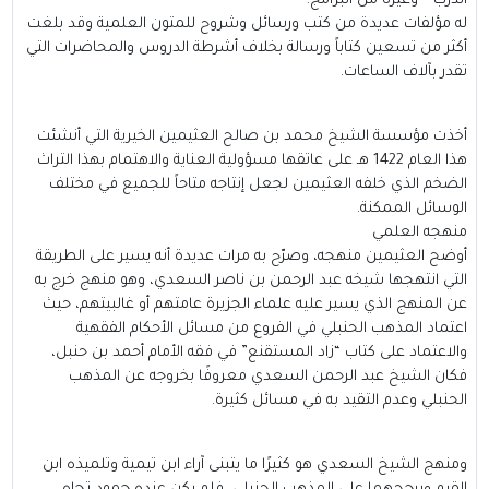
الدرب – وغيره من البرامج.
له مؤلفات عديدة من كتب ورسائل وشروح للمتون العلمية وقد بلغت
أكثر من تسعين كتاباً ورسالة بخلاف أشرطة الدروس والمحاضرات التي
تقدر بآلاف الساعات.
أخذت مؤسسة الشيخ محمد بن صالح العثيمين الخيرية التي أنشئت
هذا العام 1422 هـ على عاتقها مسؤولية العناية والاهتمام بهذا التراث
الضخم الذي خلفه العثيمين لجعل إنتاجه متاحاً للجميع في مختلف
الوسائل الممكنة.
منهجه العلمي
أوضح العثيمين منهجه، وصرّح به مرات عديدة أنه يسير على الطريقة
التي انتهجها شيخه عبد الرحمن بن ناصر السعدي، وهو منهج خرج به
عن المنهج الذي يسير عليه علماء الجزيرة عامتهم أو غالبيتهم، حيث
اعتماد المذهب الحنبلي في الفروع من مسائل الأحكام الفقهية
والاعتماد على كتاب “زاد المستقنع” في فقه الأمام أحمد بن حنبل،
فكان الشيخ عبد الرحمن السعدي معروفًا بخروجه عن المذهب
الحنبلي وعدم التقيد به في مسائل كثيرة.
ومنهج الشيخ السعدي هو كثيرًا ما يتبنى آراء ابن تيمية وتلميذه ابن