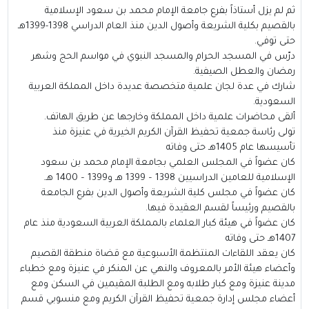
ثم لم يزل أستاذاً بفرع جامعة الإمام محمد بن سعود الإسلامية
بالقصيم بكلية الشريعة وأصول الدين منذ العام الدراسي 1398-1399هـ
حتى توفي.
درّس في المسجد الحرام والمسجد النبوي في مواسم الحج وشهر
رمضان والعطل الصيفية.
شارك في عدة لجان علمية متخصصة عديدة داخل المملكة العربية
السعودية.
ألقى محاضرات علمية داخل المملكة وخارجها عن طريق الهاتف.
تولى رئاسة جمعية تحفيظ القرآن الكريم الخيرية في عنيزة منذ
تأسيسها عام 1405هـ حتى وفاته
كان عضواً في المجلس العلمي بجامعة الإمام محمد بن سعود
الإسلامية للعامين الدراسيين 1398 – 1399 هـ و1399 – 1400 هـ.
كان عضواً في مجلس كلية الشريعة وأصول الدين بفرع الجامعة
بالقصيم ورئيساً لقسم العقيدة فيها.
كان عضواً في هيئة كبار العلماء بالمملكة العربية السعودية منذ عام
1407هـ حتى وفاته
كان يعقد اللقاءات المنتظمة الأسبوعية مع قضاة منطقة القصيم
وأعضاء هيئة الأمر بالمعروف والنهي عن المنكر في عنيزة ومع خطباء
مدينة عنيزة ومع كبار طلابه ومع الطلبة المقيمين في السكن ومع
أعضاء مجلس إدارة جمعية تحفيظ القرآن الكريم ومع منسوبي قسم