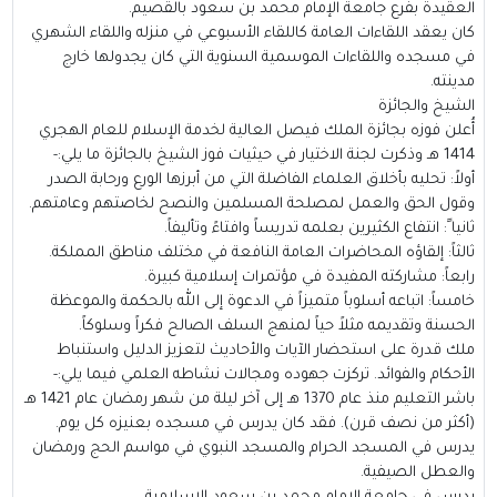
العقيدة بفرع جامعة الإمام محمد بن سعود بالقصيم.
كان يعقد اللقاءات العامة كاللقاء الأسبوعي في منزله واللقاء الشهري
في مسجده واللقاءات الموسمية السنوية التي كان يجدولها خارج
مدينته.
الشيخ والجائزة
أُعلن فوزه بجائزة الملك فيصل العالية لخدمة الإسلام للعام الهجري
1414 هـ وذكرت لجنة الاختيار في حيثيات فوز الشيخ بالجائزة ما يلي:-
أولاً: تحليه بأخلاق العلماء الفاضلة التي من أبرزها الورع ورحابة الصدر
وقول الحق والعمل لمصلحة المسلمين والنصح لخاصتهم وعامتهم.
ثانيا ً: انتفاع الكثيرين بعلمه تدريساً وافتاءً وتأليفاً.
ثالثاً: إلقاؤه المحاضرات العامة النافعة في مختلف مناطق المملكة.
رابعاً: مشاركته المفيدة في مؤتمرات إسلامية كبيرة.
خامساً: اتباعه أسلوباً متميزاً في الدعوة إلى الله بالحكمة والموعظة
الحسنة وتقديمه مثلاً حياً لمنهج السلف الصالح فكراً وسلوكاً.
ملك قدرة على استحضار الآيات والأحاديث لتعزيز الدليل واستنباط
الأحكام والفوائد. تركزت جهوده ومجالات نشاطه العلمي فيما يلي:-
باشر التعليم منذ عام 1370 هـ إلى آخر ليلة من شهر رمضان عام 1421 هـ
(أكثر من نصف قرن). فقد كان يدرس في مسجده بعنيزه كل يوم.
يدرس في المسجد الحرام والمسجد النبوي في مواسم الحج ورمضان
والعطل الصيفية.