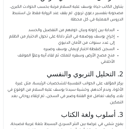
يتناول الكاتب حياة يوسف عليه السلام مرتبة بحسب الحوادث الكبرى،
مصحوبة بتفسير دعوي تربوي. لم يقف عند الرواية فقط بل استنبط
الدروس العملية في كل محطة:
البداية بين إخوته وبيان خوفهم من التفضيل والحسد
إخراج يوسف ووضعه في البئر دلالة على تحول الاختيار من الظلم
إلى عدد سنوات من الأمان الدنيوي
السجن كنقطة اختبار لإيمان يوسف وصبره
منح مصح الأرض وسفره للملك ثم لقاء أبيه وعلوّ الموقف
الأخلاقي
2. التحليل التربوي والنفسي
يركز المؤلف على الجوانب النفسية للشخصيات الرئيسة، مثل غيرة
الأخوة، وندم أحدهم، وخشية سيدنا يوسف عليه السلام من الوقوع في
بلاء، وكيف تعامل مع الفتنة وصبر في السجن، ثم ارتقاء روحاني بعد
التمكين.
3. أسلوب ولغة الكتاب
يمزج شلبي في عرضه بين النثر السردي البسيط بلغة عربية فصيحة،