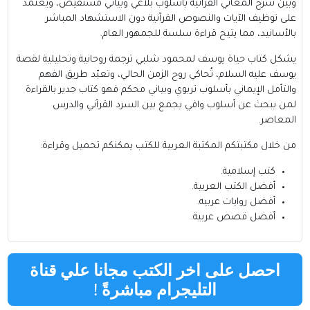
وبين شرح المعاني القرآنية بأسلوب بلاغي وبياني مستفيض، ويعتمد
على توظيف الآيات والنصوص القرآنية دون الاستشهاد المباشر
بالأسانيد، مما يتيح قراءة سلسة للجمهور العام.
يشكل كتاب حياة يوسف لمحمود شلبي ترجمة روحانية وتحليلية لقصة
يوسف عليه السلام، تُحاكي روح الزمن الحالي، وتعبّد طريق الفهم
والتأمل الإيماني بأسلوب تربوي وبياني محكم فهو كتاب جدير بالقراءة
لمن يبحث عن أسلوب وافي يجمع بين السرد القرآني والدرس
المعاصر.
من خلال مكتبتكم
المكتبة العربية للكتب
يمكنكم تحميل وقراءة:
كتب إسلامية
.
أفضل الكتب العربية
.
أفضل روايات عربيه
.
أفضل قصص عربية
.
احصل على اخر الكتب مجانا علي قناة
التليجرام مباشرةً
!