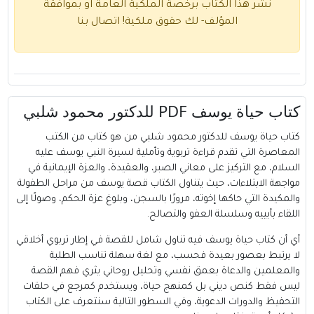
نُشر هذا الكتاب برخصة الملكية العامة او بموافقة
المؤلف- لك حقوق ملكية!
اتصال بنا
كتاب حياة يوسف PDF للدكتور محمود شلبي
كتاب حياة يوسف للدكتور محمود شلبي من هو كتاب من الكتب
المعاصرة التي تقدم قراءة تربوية وتأملية لسيرة النبي يوسف عليه
السلام، مع التركيز على معاني الصبر، والعقيدة، والعزة الإيمانية في
مواجهة الابتلاءات، حيث يتناول الكتاب قصة يوسف من مراحل الطفولة
والمكيدة التي حاكها إخوته، مرورًا بالسجن، وبلوغ عزة الحكم، وصولًا إلى
اللقاء بأبييه وسلسلة العفو والتصالح.
أي أن كتاب حياة يوسف فيه تناول شامل للقصة في إطار تربوي أخلاقي
لا يرتبط بعصور بعيدة فحسب، مع لغة سهلة تناسب الطلبة
والمعلمين والدعاة بعمق نفسي وتحليل روحاني يثري فهم القصة
ليس فقط كنص ديني بل كمنهج حياة، ويستخدم كمرجع في حلقات
التحفيظ والدورات الدعوية، وفي السطور التالية سنتعرف على الكتاب