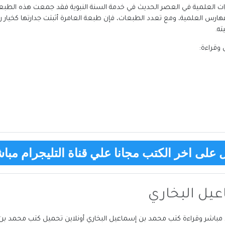
بخاري ط. العامرة ج8 من أبرز الإنجازات العلمية في العصر الحديث في خدمة السنة النبوية فقد جمعت
لفهارس العلمية، ومع تعدد الطبعات، فإن طبعة العامرة أثبتت جدارتها كخيار 
ته.
وقراءة:
على اخر الكتب مجانا علي قناة التليجرام مباش
يل البخاري