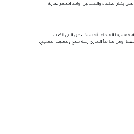
قى بكبار العلماء والمحدثين، ولقد اشتهر بقدرته
ﷺ وكأنه يذب عنه الذباب بمروحة، ففسرها العلماء بأنه سيذب عن النبي الكذب
 فقط، ومن هنا بدأ البخاري رحلة جمع وتصنيف الصحيح،