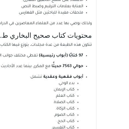
الاعتماد على منهج التحقيق المقارن.
العناية بعلامات الترقيم وضبط النص.
ملحقات مفيدة للباحثين مثل الفهارس.
ولذلك يوصي بها عدد من العلماء المعاصرين في الدراسا
محتويات كتاب صحيح البخاري ط.ال
تتكون هذه الطبعة من عدة مجلدات، يتوزع فيها الكتا
97 كتابًا (أبواب رئيسية)
تغطي مختلف جوانب الد
حوالي 7563 حديثًا
مع المكرر، بينما عدد الأحاديث دون الم
أبواب فقهية وعقدية
تشمل:
بدء الوحي.
كتاب الإيمان.
كتاب العلم.
كتاب الصلاة.
كتاب الزكاة.
كتاب الصوم.
كتاب الحج.
كتاب التفسير.