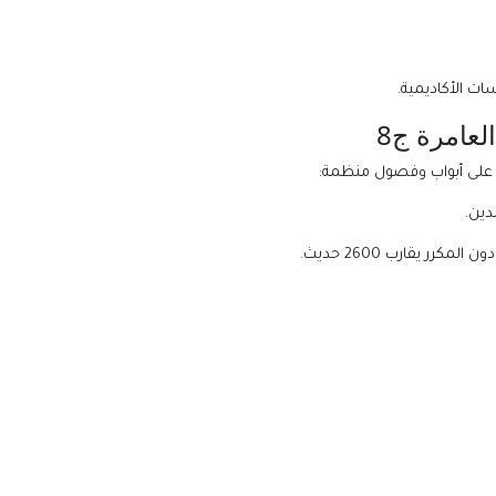
ت الأكاديمية.
عامرة ج8
ب على أبواب وفصول منظمة:
ين.
كرر يقارب 2600 حديث.