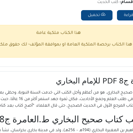
اقسام:
كتب الحديث
راءة
تحميل
هذا الكتاب ملكية عامة
 هذا الكتاب برخصة الملكية العامة او بموافقة المؤلف- لك حقوق ملك
خاري
امرة ج8 المعروف اختصارًا بـ صحيح البخاري، هو من أعظم وأجل الكتب التي خدمت السنة النبوي
ألفه الإمام محمد بن إسماعيل ال
لكتاب المرجع الأول في الحديث الصحيح، حتى قال العلماء: “أصح كتاب بعد كتاب
ب كتاب صحيح البخاري ط.العامرة ج8
هو أبو عبد الله محمد بن إسماعيل بن إبراهيم بن المغيرة البخاري (194هـ 