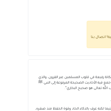
ية!
اتصال بنا
ة، وحظي بمكانة رفيعة في قلوب المسلمين عبر القرون، والذي
بخاري بعد رحلة طويلة في طلب العلم وجمع الأحاديث، فكان ثمرة جهد استمر أكثر من 16 عامًا، حيث جمع فيه الأحاديث الصحيحة المرفوعة إلى النبي ﷺ
 الله تعالى هو صحيح البخاري”.
– 256هـ)، ولد في مدينة بخارى بخراسان، نشأ يتيما لكنه عرف بالذكاء الحاد وقوة الحفظ منذ صغره،