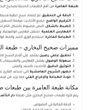
طبعة العامرة
من أهم الطبعات الحديثة لصحيح البخاري، 
الدقة في التحقيق
: تم اعتماد نسخ خطية قديمة 
الترقيم الواضح
: جميع الأحاديث مرقمة لتسهيل 
الضبط بالشكل
: النص مضبوط بالشكل التام لت
الفهارس العلمية
: تشمل فهارس موضوعية، وأطرا
الطباعة الفاخرة
: استخدم الورق الجيد والخط ال
مميزات صحيح البخاري – طبعة ال
تحقيق علمي رصين
يعتمد على أقدم النسخ الخ
سهولة الوصول
بفضل الفهارس والتقسيمات الح
التوثيق الدقيق
للأحاديث بالسند والمتن.
حضور الشروح الهامشية
التي تساعد القارئ عل
جودة الطباعة والإخراج الفني
مما يزيد من قيمته
مكانة طبعة العامرة بين طبعات ص
رغم كثرة طبعات صحيح البخاري مثل طبعة
دار التأص
الدقة العالية في النصوص.