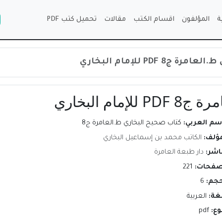
ة
المؤلفون
اقسام الكتب
مقالات
تحميل كتب PDF
 PDF للإمام البخاري
م البخاري
إسم العربي:
كتاب صحيح البخاري ط.العامرة ج8
مؤلف:
الكاتب محمد بن إسماعيل البخاري
اشر:
دار طبعة العامرة
صفحات:
221
حجم:
6
لغة:
العربية
وع:
pdf