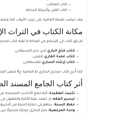
كتاب المناقب.
كتاب الفتن وأشراط الساعة.
وقد حرصت طبعة العامرة على ترتيب الأبواب كما وضعها
مكانة الكتاب في التراث ال
لم يلق كتاب في الإسلام من العناية ما لقيه كتاب صحيح البخاري ط.العامرة ج8 فقد شرح العلماء ا
كتاب فتح الباري
لابن حجر العسقلاني.
كتاب عمدة القاري
للعيني.
كتاب إرشاد الساري
للقسطلاني.
كما أُدرج كتاب صحيح البخاري ط.العامرة ج8 ضمن المناهج التعليمية في المدارس الإسلامية والجامعات الشرعية.
أثر كتاب الجامع المسند الص
تثبيت العقيدة:
لأنه جمع الأحاديث الصحيحة عن 
تيسير الفقه:
إذ اعتمد عليه الأئمة والمفتون في 
حفظ السنة:
ساهم في حماية السنة من التحريف
وحدة المرجعية:
صار البخاري مرجعًا مشتركًا بين