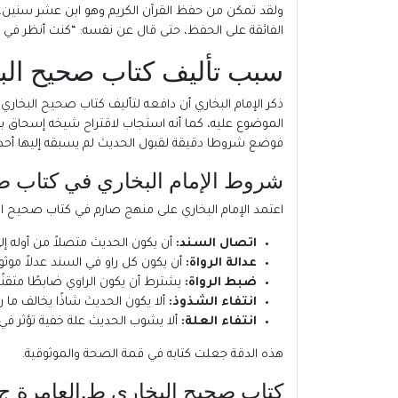
ولقد تمكن من حفظ القرآن الكريم وهو ابن عشر سنين، ثم
الفائقة على الحفظ، حتى قال عن نفسه: “كنت أنظر في ا
سبب تأليف كتاب صحيح الب
الموضوع عليه، كما أنه استجاب لاقتراح شيخه إسحاق بن
فوضع شروطا دقيقة لقبول الحديث لم يسبقه إليها أحد.
شروط الإمام البخاري في كتاب صح
اعتمد الإمام البخاري على منهج صارم في كتاب صحيح البخاري ط.العامرة ج8 للتأكد من 
اتصال السند:
أن يكون الحديث متصلاً من أوله إل
عدالة الرواة:
أن يكون كل راو في السند عدلاً موثوقً
ضبط الرواة:
يشترط أن يكون الراوي ضابطًا متقنًا 
انتفاء الشذوذ:
ألا يكون الحديث شاذًا يخالف ما رو
انتفاء العلة:
ألا يشوب الحديث علة خفية تؤثر في
هذه الدقة جعلت كتابه في قمة الصحة والموثوقية.
كتاب صحيح البخاري ط.العامرة ج8: التعريف والخصائص