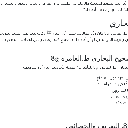
 اتجه لحفظ الحديث والرحلة في طلبه، فزار العراق والحجاز ومصر والشام، والت
لكتاب مرة واحدة فأحفظه”.
خاري
ذكر الإمام البخاري أن دافعه لتأليف كتاب صحيح البخاري ط.العامرة ج8 كان رؤيا صالحة، حيث رأى النبي 
 راهويه الذي تمنى لو أن أحد طلابه جمع كتابا يقتصر على الأحاديث الصحيحة
يح البخاري ط.العامرة ج8
صحة الأحاديث، من أبرز شروطه:
ى آخره دون انقطاع.
ا في دينه وأمانته.
لما يروي.
اه الثقات.
 صحته.