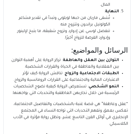
المال.
النهاية
:
تُشفى ماريان من حبها لويلوبي وتبدأ في تقدير مشاعر
الكولونيل براندون وتتزوج منه.
تنفصل لوسي عن إدوارد وتزوج شقيقه، ما يتيح لإلينور
وإدوارد الفرصة للزواج أخيرًا.
الرسائل والمواضيع:
التوازن بين العقل والعاطفة
: تركز الرواية على أهمية التوازن
بين العقلانية والعاطفة في الحياة والقرارات الشخصية.
الطبقات الاجتماعية والزواج
: تناقش الرواية كيف تؤثر
الاعتبارات المالية والاجتماعية على القرارات الرومانسية والزواج.
النمو الشخصي
: تستعرض الرواية كيفية نضوج الشخصيات
الرئيسية من خلال تجاربهن العاطفية والتحديات التي يواجهنها.
“عقل وعاطفة” هي قصة غنية بالشخصيات والتفاصيل الاجتماعية،
تعكس بعمق وتفهم التحديات التي تواجه النساء في المجتمع
الإنجليزي في أوائل القرن التاسع عشر، وتظل رواية مؤثرة في الأدب
الكلاسيكي