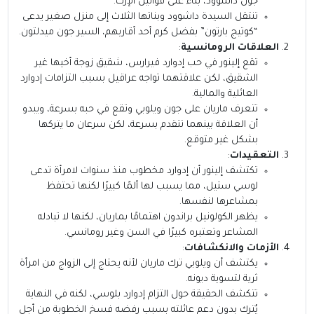
جون داشوود، بناءً على قوانين الإرث.
تنتقل السيدة داشوود وبناتها الثلاث إلى منزل صغير يدعى
“كوتيج بارتون” بفضل كرم أحد أقاربهم، السير جون ميدلتون.
العلاقات الرومانسية
:
تقع إلينور في حب إدوارد فيرارس، شقيق زوجة أخيها غير
الشقيق، لكن علاقتهما تواجه عراقيل بسبب التزامات إدوارد
العائلية والمالية.
تتعرف ماريان على جون ويلوبي وتقع في حبه بسرعة، ويبدو
أن العلاقة بينهما تتقدم بسرعة، لكن سرعان ما يتركها
بشكل غير متوقع.
التعقيدات
:
تكتشف إلينور أن إدوارد مخطوب منذ سنوات لامرأة تدعى
لوسي ستيل، مما يسبب لها ألمًا كبيرًا لكنها تحتفظ
بمشاعرها لنفسها.
يظهر الكولونيل براندون اهتمامًا بماريان، لكنها لا تبادله
المشاعر وتعتبره كبيرًا في السن وغير رومانسي.
الأزمات والانكشافات
:
يكتشف أن ويلوبي ترك ماريان لأنه يحتاج إلى الزواج من امرأة
ثرية لتسوية ديونه.
تتكشف الحقيقة حول التزام إدوارد بلوسي، لكنه في النهاية
يُترك بدون دعم عائلته بسبب رفضه فسخ الخطوبة من أجل