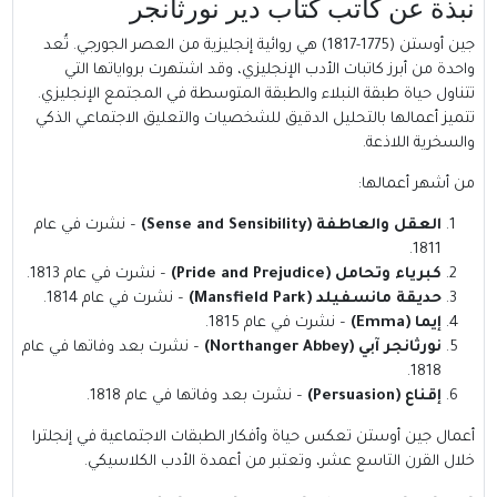
نبذة عن كاتب كتاب دير نورثانجر
جين أوستن (1775-1817) هي روائية إنجليزية من العصر الجورجي. تُعد
واحدة من أبرز كاتبات الأدب الإنجليزي، وقد اشتهرت برواياتها التي
تتناول حياة طبقة النبلاء والطبقة المتوسطة في المجتمع الإنجليزي.
تتميز أعمالها بالتحليل الدقيق للشخصيات والتعليق الاجتماعي الذكي
والسخرية اللاذعة.
من أشهر أعمالها:
العقل والعاطفة (Sense and Sensibility)
– نشرت في عام
1811.
كبرياء وتحامل (Pride and Prejudice)
– نشرت في عام 1813.
حديقة مانسفيلد (Mansfield Park)
– نشرت في عام 1814.
إيما (Emma)
– نشرت في عام 1815.
نورثانجر آبي (Northanger Abbey)
– نشرت بعد وفاتها في عام
1818.
إقناع (Persuasion)
– نشرت بعد وفاتها في عام 1818.
أعمال جين أوستن تعكس حياة وأفكار الطبقات الاجتماعية في إنجلترا
خلال القرن التاسع عشر، وتعتبر من أعمدة الأدب الكلاسيكي.