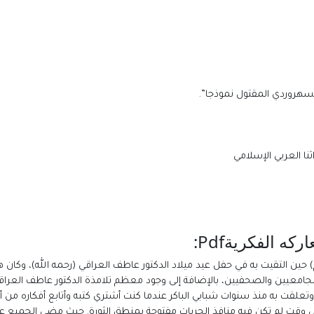
لسهروردي المقتول نموذجا”.
نا العربي الإسلامي
ه الفكريةPdf:
ن أول بداية تعارفي بالدكتور فؤاد زكريا (۱۹۲۷ – ۲۰۱۰م) حين التقيت به في حفل عيد ميلاد الدكتور عاطف العراقي 
ذة الجامعيين والصحفيين، بالإضافة إلى وجود معظم تلامذة الدكتور عاطف العر
تعلقت به منذ سنوات شبابي الباكر عندما كنت أشتري كتبه وأتابع أفكاره من
قت لم تكن فيه منافذ الحريات مفتوحة بمنطق الثورة. حيث مضى الجميع على ط