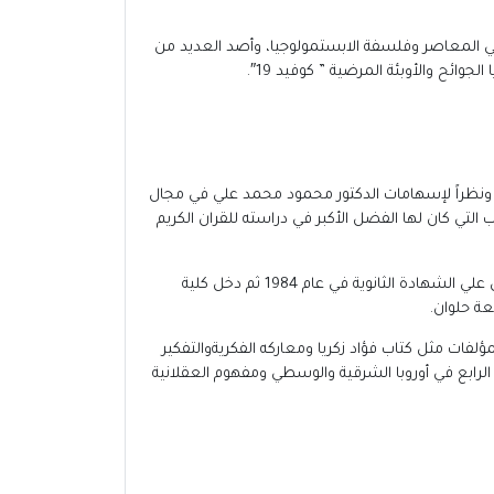
سي المعاصر وفلسفة الابستمولوجيا، وأصد العديد من
ئح والأوبئة المرضية ” كوفيد 19″.
ة، ونظراً لإسهامات الدكتور محمود محمد علي في مجال
أخميم عام 1966، ومنذ نعومة أظافره نشأ في الكتاتيب التي كان لها الفضل الأكبر في دراسته للقران الكريم
ظل الدكتور محمود محمد علي محمد يكافح في دراسته حتي حصل علي الشهادة الابتدائية عام 1977 وأكمل دراسته الثانوية حتي حصل علي الشهادة الثانوية في عام 1984 ثم دخل كلية
فات مثل كتاب فؤاد زكريا ومعاركه الفكريةوالتفكير
الرابع في أوروبا الشرقية والوسطي ومفهوم العقلانية