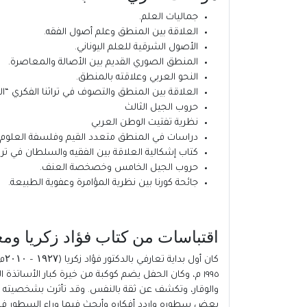
جماليات العلم.
العلاقة بين المنطق وعلم أصول الفقه.
الأصول الشرقية للعلم اليوناني.
المنطق الصوري القديم بين الأصالة والمعاصرة.
النحو العربي وعلاقته بالمنطق.
العلاقة بين المنطق والتصوف في تراثنا الفكري “ا
حروب الجيل الثالث
نظرية تفتيت الوطن العربي
دراسات في المنطق متعدد القيم وفلسفة العلوم
كتاب إشكالية العلاقة بين الفقيه والسلطان في تراث
حروب الجيل الخامس وخصخصة العنف.
جائحة كورنا بين نظرية المؤامرة وعفوية الطبيعة.
اقتباسات من كتاب فؤاد زكريا ومعارك
كا
١٩٩٥ م، وكان الحفل يضم كوكبة من خيرة كبار الأسات
والوقار، وتكشف عن ثقة بالنفس. وقد تأثرت بشخصيته و
بعض سطوره واردد أفكاره وأبحث فيما وراء السطور فى و