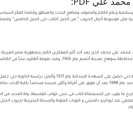
مد علي PDF:
لإسلامية وعلم الكلام والتصوف ومناهج البحث والمنطق وقضايا الفكر السيا
ثل موسوعة أجيال الحروب ” من الجيل الثالث حتي الجيل الخامس” وقضايا الجوا
ود محمد علي محمد الذي يعد أحد أكبر المفكرين الكبار بجمهورية مصر العربي
الفلسفة فقد أطلق عليه لقب المثقف الشامل، ولد في محافظة سوهاج بمدينة 
داب بجامعة حلوان.
ريخ ما يقرب من التسعمائة كتاب في شتي جوانب الفلسفة، وله العديد من المؤل
مي عند ليوناردو دافنشي و الثورات الملونة والنسخة التجريبية لحروب الجيل 
وك.