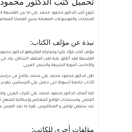
تحميل كتب الدكتور محمود مح
تتنوع كتب الدكتور محمود محمد علي ما بين الفلسفة ا
المجلدات والموسوعات المهتمة بشرح القضايا المعاصرة م
نبذة عن مؤلف الكتاب:
مؤلف كتاب فؤاد زكريا ومعاركه الفكريةهو الدكتور محم
والأحاديث النبوية الشريفة والشعر العربي.
الآداب جامعة أسيوط حتي حصل علي الليسانس بتقدير جيد عام 1988 بعد أن تفوق علي أقرانه وعٌيّن مدرسا مساعداً بكلية الآ
كما أضاف الدكتور محمود محمد علي للتراث العربي والتا
العلمي ومستجدات الواقع المعاصر وإشكالية المنهج العل
عند ستيفن تولمن و الميتافيرس -ثورة ما بعد الفيس ب
مؤلفات أخري للكاتب: