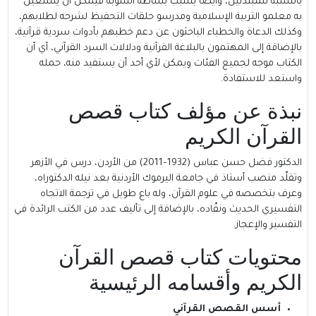
بالنسبة للمبتدئين، وأيضًا بسبب بساطة اسلوبه فيمكن أن يستعين
به معلمو التربية الإسلامية ومدرسو حلقات التحفيظ لشرحه لطلابهم،
وكذلك الدعاة والخطباء الباحثون عن دعم خطبهم بأدوات سردية قرآنية،
بالإضافة إلى المهتمون بالبلاغة القرآنية ودلالات السرد القرآني، أي أن
الكتاب موجه لجميع الفئات ويمكن لأي أحد أن يستفيد منه، حمله
واستعد للاستفادة.
نبذة عن مؤلف كتاب قصص
القرآن الكريم
الدكتور
فضل حسن عباس
(1932–2011) من الأردن، درس في الأزهر
وتقلّد منصب أستاذ في جامعة اليرموك الأردنية بعد نيله الدكتوراه،
وعرف بتخصصه في علوم القرآن، وله باع طويل في ترجمة الاتجاه
التفسيري الحديث ونقّاده، بالإضافة إلى تأليف عدد من الكتب الرائدة في
التفسير والإعجاز.
محتويات كتاب قصص القرآن
الكريم وأقسامه الرئيسية
أسس القصص القرآني