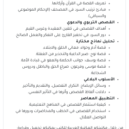
تعريف القصة في القرآن وأركانها.
مبادئ ترتيب السرد في المصحف (الإحكام الموضوعي
والسياقي).
القصص التربوي والدعوي
أهداف القصص في تلقين العقيدة وغرس القيم.
دور السرد في تحفيز القارئ على التفكر والعمل الصالح.
تحليل نماذج مختارة
قصة آدم وحواء: معاني الخلق والابتلاء.
قصة نوح: صبر الداعية والتحذير من الغفلة.
قصة يوسف: جوانب الحكمة والعفو في قيادة الأمة.
قصة موسى وفرعون: صراع الحق والباطل ودروس
الشجاعة.
الأسلوب البلاغي
وسائل الإيضاح: التكرار، التفصيل، والتقديم والتأخير.
دلالات ألفاظ القصص وأثرها في التأثير النفسي.
التطبيق المعاصر
كيفية استثمار القصص في المناهج التعليمية.
استخدام القصص في الخطب والمحاضرات ودورها في
التواصل الفعّال.
من خلال مكتبتكم
المكتبة العربية للكتب
يمكنكم تحميل وقراءة: