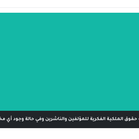
حقوق الملكية الفكرية للمؤلفين والناشرين وفي حالة وجود أي مخا