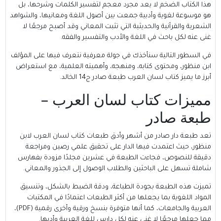
هذا الكتاب الضخم لا يعد مجرد معجم لتفسير الكلمات وشرحها، بل
هو موسوعة لغوية وأدبية جمعت بين أصول اللغة ومعانيها، والشواهد
الشعرية والقرآنية والحديثية التي تثبت المعاني وقد أصبح مرجعًا لا
غنى عنه لكل باحث في اللغة والأدب والتفسير والفقه.
في السطور التالية سنأخذك في جولة معرفية نتعرف فيها على المؤلف
ابن منظور، ومحتوى كتابه، ومنهجه، وأهميته العلمية، مع استعراض
أبرز ما يميز كتاب لسان العرب طبعة صادر ج14 الخالد.
مميزات كتاب لسان العرب –
طبعة صادر
تعد طبعة دار صادر من أشهر وأدق طبعات كتاب لسان العرب لابن
منظور، حيث اعتمدت فيها الدار على تحقيق علمي رصين ومراجعة
دقيقة للنصوص، فجاءت الطبعة في عشرين مجلدًا مزودة بفهارس
شاملة تسهل على الباحثين والطلاب الوصول إلى الجذور والمعاني.
تميزت هذه الطبعة بجودة الطباعة، ودقة الضبط بالشكل، وتنسيق
المواد اللغوية بما يجعلها من أكثر الطبعات اعتمادًا في المكتبات
العربية والجامعات، كما أنها متوفرة بنسخ ورقية وأخرى رقمية (PDF)،
مما جعلها مرجعًا لا غنى عنه لكل دارس للغة العربية وأدبها.