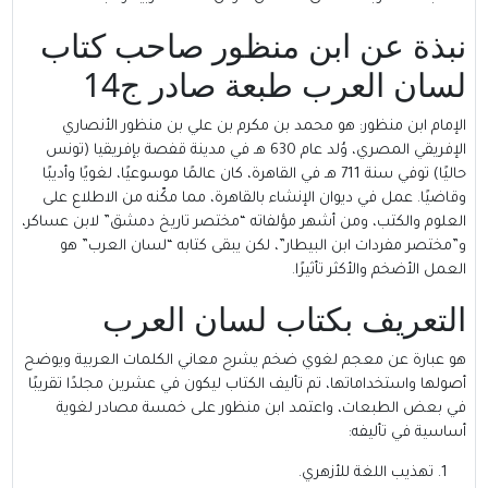
نبذة عن ابن منظور صاحب كتاب
لسان العرب طبعة صادر ج14
الإمام ابن منظور
: هو محمد بن مكرم بن علي بن منظور الأنصاري
الإفريقي المصري، وُلد عام 630 هـ في مدينة قفصة بإفريقيا (تونس
حاليًا) توفي سنة 711 هـ في القاهرة، كان عالمًا موسوعيًا، لغويًا وأديبًا
وقاضيًا. عمل في ديوان الإنشاء بالقاهرة، مما مكّنه من الاطلاع على
العلوم والكتب، ومن أشهر مؤلفاته “مختصر تاريخ دمشق” لابن عساكر،
و”مختصر مفردات ابن البيطار”، لكن يبقى كتابه “لسان العرب” هو
العمل الأضخم والأكثر تأثيرًا.
التعريف بكتاب لسان العرب
هو عبارة عن معجم لغوي ضخم يشرح معاني الكلمات العربية ويوضح
أصولها واستخداماتها، تم تأليف الكتاب ليكون في عشرين مجلدًا تقريبًا
في بعض الطبعات، واعتمد ابن منظور على خمسة مصادر لغوية
أساسية في تأليفه:
تهذيب اللغة للأزهري.