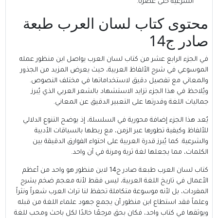
الشرعية حتى عصرنا.
محتوى كتاب لسان العرب طبعة
صادر ج14
في الجزء الرابع عشر من كتاب لسان العرب يواصل ابن منظور عمله
الموسوعي في شرح الألفاظ العربية، حيث يعرض المزيد من الجذور
والمعاني مع تفصيل دقيق لاستخداماتها في مختلف النصوص.
ويُلاحظ في هذا الجزء تزايد الاستشهاد بالشعر العربي الذي يُبرز
جماليات اللغة وقدرتها على التعبير الدقيق عن المعاني.
يُعد هذا الجزء إضافة محورية في السلسلة، إذ يوضح التنوع الدلالي
للألفاظ وكيفية تطورها عبر الزمن، مع ربطها بالسياقات الأدبية
والشرعية. كما يُبرز قدرة العربية على احتواء الفوارق الدقيقة بين
الكلمات، مما يجعلها لغة ثرية ومرنة في آن واحد.
كتاب لسان العرب طبعة صادر ج14 لابن منظور هو واحد من أعظم
الأعمال في تاريخ اللغة العربية، ليس فقط لأنه معجم ضخم يشرح
المفردات، بل لأنه موسوعة متكاملة تحفظ لنا تراث العرب شعراً ونثراً
وعلماً فقد استطاع ابن منظور أن يجمع جهود علماء اللغة من قبله
ويوثقها في كتاب واحد، فكان بحق مرجعًا خالدًا لكل باحث ومحب للغة