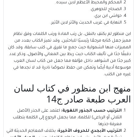
المحكم والمحيط الأعظم لابن سيده.
الصحاح للجوهري.
حواشي ابن بري.
النهاية في غريب الحديث والأثر لابن الأثير.
ابن منظور لم يكتفِ بالنقل، بل رتب المادة ورتب الكلمات وفق نظام
مميز جعل كتابه مرجعًا رئيسيًا للباحثين، وقد تميز الكتاب بعدد من
المميزات منها الشمولية حيث جمع ما تفرق في كتب سابقة، وقد كان
دقيقًا جدًا في تأليف الكتاب حيث ربط بين المعاني والأصول، وذكر عدد
كبير جدًا من الشواهد داخل مؤلفه مما جعل من كتاب لسان العرب
موسوعة أدبية أيضًا وتمكن من حفظ نصوصًا نادرة قد لا نجدها في
غيره من الكتب.
منهج ابن منظور في كتاب لسان
العرب طبعة صادر ج14
الترتيب حسب الجذور اللغوية:
اعتمد على الجذر (الأصل
الثلاثي أو الرباعي) للكلمة، مما يجعل الرجوع إلى الكلمة يتطلب
معرفة جذرها.
الترتيب الأبجدي للحروف الأخيرة:
بخلاف المعاجم الحديثة التي