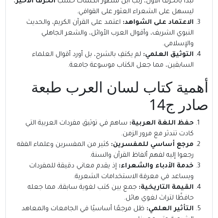
تبدأ بالحرف الأول، رتب ابن منظور الكلمات حسب
الحرف الأخير
،
ليسهل على الشعراء العثور على القوافي.
الاعتماد على الشواهد:
اعتمد على القرآن الكريم، والحديث
النبوي الشريف، وأقوال العرب الأوائل، والشعر الجاهلي
والإسلامي.
التوثيق العلمي:
لم يكتفِ بالشرح، بل أورد أقوال العلماء
السابقين، مما جعل الكتاب موسوعة جامعة.
أهمية كتاب لسان العرب طبعة
صادر ج14
حفظ اللغة العربية:
ساهم في توثيق مفردات العربية التي
كادت تندثر مع مرور الزمن.
مرجع أساسي للمفسرين:
كثير من المفسرين وعلماء الفقه
رجعوا إليه لفهم ألفاظ القرآن والسنة.
خدمة الأدباء والشعراء:
إذ يقدم معاني دقيقة للمفردات
ويساعد في معرفة الاستخدامات الشعرية.
القيمة التاريخية:
جمع بين كتب لغوية سابقة، مما جعله
حافظًا لتراث لغوي هائل.
التأثير العلمي:
ظل مرجعًا أساسيًا في الجامعات والمعاهد