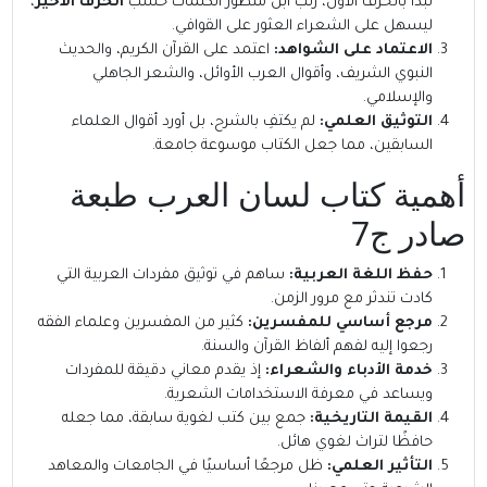
تبدأ بالحرف الأول، رتب ابن منظور الكلمات حسب
الحرف الأخير
،
ليسهل على الشعراء العثور على القوافي.
الاعتماد على الشواهد:
اعتمد على القرآن الكريم، والحديث
النبوي الشريف، وأقوال العرب الأوائل، والشعر الجاهلي
والإسلامي.
التوثيق العلمي:
لم يكتفِ بالشرح، بل أورد أقوال العلماء
السابقين، مما جعل الكتاب موسوعة جامعة.
أهمية كتاب لسان العرب طبعة
صادر ج7
حفظ اللغة العربية:
ساهم في توثيق مفردات العربية التي
كادت تندثر مع مرور الزمن.
مرجع أساسي للمفسرين:
كثير من المفسرين وعلماء الفقه
رجعوا إليه لفهم ألفاظ القرآن والسنة.
خدمة الأدباء والشعراء:
إذ يقدم معاني دقيقة للمفردات
ويساعد في معرفة الاستخدامات الشعرية.
القيمة التاريخية:
جمع بين كتب لغوية سابقة، مما جعله
حافظًا لتراث لغوي هائل.
التأثير العلمي:
ظل مرجعًا أساسيًا في الجامعات والمعاهد