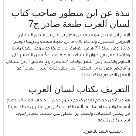
نبذة عن ابن منظور صاحب كتاب
لسان العرب طبعة صادر ج7
الإمام ابن منظور
: هو محمد بن مكرم بن علي بن منظور الأنصاري
الإفريقي المصري، وُلد عام 630 هـ في مدينة قفصة بإفريقيا (تونس
حاليًا) توفي سنة 711 هـ في القاهرة، كان عالمًا موسوعيًا، لغويًا وأديبًا
وقاضيًا. عمل في ديوان الإنشاء بالقاهرة، مما مكّنه من الاطلاع على
العلوم والكتب، ومن أشهر مؤلفاته “مختصر تاريخ دمشق” لابن عساكر،
و”مختصر مفردات ابن البيطار”، لكن يبقى كتابه “لسان العرب” هو
العمل الأضخم والأكثر تأثيرًا.
التعريف بكتاب لسان العرب
هو عبارة عن معجم لغوي ضخم يشرح معاني الكلمات العربية ويوضح
أصولها واستخداماتها، تم تأليف الكتاب ليكون في عشرين مجلدًا تقريبًا
في بعض الطبعات، واعتمد ابن منظور على خمسة مصادر لغوية
أساسية في تأليفه:
تهذيب اللغة للأزهري.