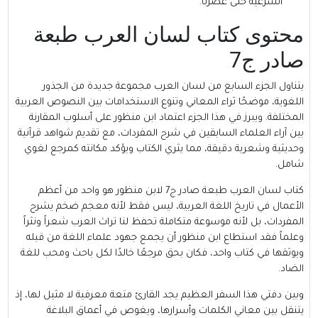
الشرعية حتى عصرنا.
محتوى كتاب لسان العرب طبعة
صادر ج7
يتناول الجزء السابع من لسان العرب مجموعة جديدة من الجذور
اللغوية، موضحًا ثراء المعاني وتنوع الاستخدامات بين النصوص العربية
المختلفة. ويبرز في هذا الجزء اعتماد ابن منظور على أسلوب المقارنة
بين آراء العلماء السابقين في شرح المفردات، مع تقديم شواهد قرآنية
وحديثية وشعرية دقيقة، مما يثري الكتاب ويؤكد مكانته كمرجع لغوي
شامل.
كتاب لسان العرب طبعة صادر ج7 لابن منظور هو واحد من أعظم
الأعمال في تاريخ اللغة العربية، ليس فقط لأنه معجم ضخم يشرح
المفردات، بل لأنه موسوعة متكاملة تحفظ لنا تراث العرب شعراً ونثراً
وعلماً فقد استطاع ابن منظور أن يجمع جهود علماء اللغة من قبله
ويوثقها في كتاب واحد، فكان بحق مرجعًا خالدًا لكل باحث ومحب للغة
الضاد.
وبين دفتي هذا السفر العظيم يجد القارئ متعة معرفية لا مثيل لها، إذ
يتنقل بين معاني الكلمات وأسرارها، ويغوص في أعماق البلاغة