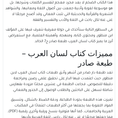
هذا الكتاب الضخم لا يعد مجرد معجم لتفسير الكلمات وشرحها، بل
هو موسوعة لغوية وأدبية جمعت بين أصول اللغة ومعانيها، والشواهد
الشعرية والقرآنية والحديثية التي تثبت المعاني وقد أصبح مرجعًا لا
غنى عنه لكل باحث في اللغة والأدب والتفسير والفقه.
في السطور التالية سنأخذك في جولة معرفية نتعرف فيها على المؤلف
ابن منظور، ومحتوى كتابه، ومنهجه، وأهميته العلمية، مع استعراض
أبرز ما يميز كتاب لسان العرب طبعة صادر ج7 الخالد.
مميزات كتاب لسان العرب –
طبعة صادر
تعد طبعة دار صادر من أشهر وأدق طبعات كتاب لسان العرب لابن
منظور، حيث اعتمدت فيها الدار على تحقيق علمي رصين ومراجعة
دقيقة للنصوص، فجاءت الطبعة في عشرين مجلدًا مزودة بفهارس
شاملة تسهل على الباحثين والطلاب الوصول إلى الجذور والمعاني.
تميزت هذه الطبعة بجودة الطباعة، ودقة الضبط بالشكل، وتنسيق
المواد اللغوية بما يجعلها من أكثر الطبعات اعتمادًا في المكتبات
العربية والجامعات، كما أنها متوفرة بنسخ ورقية وأخرى رقمية (PDF)،
مما جعلها مرجعًا لا غنى عنه لكل دارس للغة العربية وأدبها.