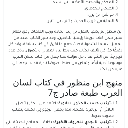
المحكم والمحيط الأعظم لابن سيده.
الصحاح للجوهري.
حواشي ابن بري.
النهاية في غريب الحديث والأثر لابن الأثير.
ابن منظور لم يكتفِ بالنقل، بل رتب المادة ورتب الكلمات وفق نظام
مميز جعل كتابه مرجعًا رئيسيًا للباحثين، وقد تميز الكتاب بعدد من
المميزات منها الشمولية حيث جمع ما تفرق في كتب سابقة، وقد كان
دقيقًا جدًا في تأليف الكتاب حيث ربط بين المعاني والأصول، وذكر عدد
كبير جدًا من الشواهد داخل مؤلفه مما جعل من كتاب لسان العرب
موسوعة أدبية أيضًا وتمكن من حفظ نصوصًا نادرة قد لا نجدها في
غيره من الكتب.
منهج ابن منظور في كتاب لسان
العرب طبعة صادر ج7
الترتيب حسب الجذور اللغوية:
اعتمد على الجذر (الأصل
الثلاثي أو الرباعي) للكلمة، مما يجعل الرجوع إلى الكلمة يتطلب
معرفة جذرها.
الترتيب الأبجدي للحروف الأخيرة:
بخلاف المعاجم الحديثة التي