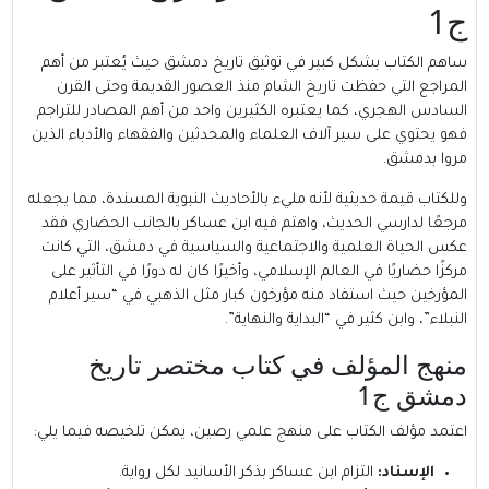
ج1
ساهم الكتاب بشكل كبير في توثيق تاريخ دمشق حيث يُعتبر من أهم
المراجع التي حفظت تاريخ الشام منذ العصور القديمة وحتى القرن
السادس الهجري، كما يعتبره الكثيرين واحد من أهم المصادر للتراجم
فهو يحتوي على سير آلاف العلماء والمحدثين والفقهاء والأدباء الذين
مروا بدمشق.
وللكتاب قيمة حديثية لأنه مليء بالأحاديث النبوية المسندة، مما يجعله
مرجعًا لدارسي الحديث، واهتم فيه ابن عساكر بالجانب الحضاري فقد
عكس الحياة العلمية والاجتماعية والسياسية في دمشق، التي كانت
مركزًا حضاريًا في العالم الإسلامي، وأخيرًا كان له دورًا في التأثير على
المؤرخين حيث استفاد منه مؤرخون كبار مثل الذهبي في “سير أعلام
النبلاء”، وابن كثير في “البداية والنهاية”.
منهج المؤلف في كتاب مختصر تاريخ
دمشق ج1
اعتمد مؤلف الكتاب على منهج علمي رصين، يمكن تلخيصه فيما يلي:
الإسناد:
التزام ابن عساكر بذكر الأسانيد لكل رواية.