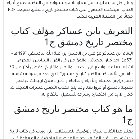
وعلى كل ما يتعلق به من معلومات، وسيتواجد في المكتبة جميع أجزاء
الكتاب، فيمكنك الحصول على كتاب مختصر تاريخ دمشق بصيغة PDF
مجانًا من المكتبة العربية للكتب.
التعريف بابن عساكر مؤلف كتاب
مختصر تاريخ دمشق ج1
الإمام ابن عساكر
هو علي بن الحسن بن هبة الله الدمشقي (499هـ –
571هـ)، أحد كبار المحدثين والمؤرخين في القرن السادس الهجري،
اشتهر بعلمه الواسع في الحديث والرجال والتاريخ، وقضى أكثر من 30
عامًا في تأليف كتابه الكبير “تاريخ دمشق” الذي يعد موسوعة شاملة
تضم تراجم العلماء والأدباء والخلفاء والأمراء ممن ارتبطت حياتهم
بمدينة دمشق أو مروا بها، وقد بلغ الكتاب الأصلي عشرات المجلدات،
فكان لا بد من اختصاره وشرحه لتسهيل الانتفاع به.
ما هو كتاب مختصر تاريخ دمشق
ج1
يعتبر هذا الكتاب شرحًا وتوضيحًا للمشكلات التي وردت في كتاب تاريخ
دمشق، حيث قام المؤلف بجمع المواضع الغامضة أو المعقدة في