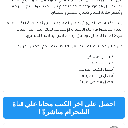
غنى عنه لكل باحث في التراث الإسلامي فهو ليس مجرد تأريخ لمدينة
دمشق، بل هو موسوعة ضخمة تجمع بين الحديث والتاريخ والتراجم،
وتُظهر مكانة الشام كمنارة للعلم والحضارة.
وبين دفتيه يجد القارئ ثروة من المعلومات التي توثق حياة آلاف الأعلام
الذين ساهموا في بناء الحضارة الإسلامية لذلك، يبقى هذا الكتاب
مرجعًا خالدًا للأجيال، وجسرًا يربط حاضرنا بماضينا المشرق.
من خلال مكتبتكم
المكتبة العربية للكتب
يمكنكم تحميل وقراءة:
كتب ابن عساكر
.
كتب إسلامية
.
أفضل الكتب العربية
.
أفضل روايات عربيه
.
أفضل قصص عربية
.
احصل على اخر الكتب مجانا علي قناة
التليجرام مباشرةً
!