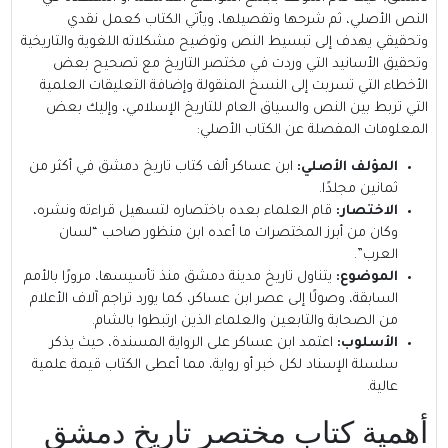
النص الأصلي، ثم شرحها وتفصيلها، ويأتي الكتاب كعمل نقدي
وتحقيقي يهدف إلى تبسيط النص وتوضيح مشكلاته اللغوية والتاريخية
وتحقيق الأسانيد التي وردت في مختصر التاريخ مع تصحيح بعض
الأخطاء التي تسربت إلى النسخ المنقولة وإضافة التعليقات العلمية
التي تربط بين النص والسياق العام للتاريخ الإسلامي، وإليك بعض
المعلومات المفصلة عن الكتاب الأصلي:
المؤلف الأصلي:
ابن عساكر ألف كتاب تاريخ دمشق في أكثر من
ثمانين مجلدًا.
الاختصار:
قام العلماء بعده باختصاره لتسهيل قراءته ونشره،
وكان من أبرز المختصرات ما أعده ابن منظور صاحب “لسان
العرب”.
الموضوع:
يتناول تاريخ مدينة دمشق منذ تأسيسها، مرورًا بالأمم
السابقة، وصولًا إلى عصر ابن عساكر، كما يورد تراجم آلاف الأعلام
من الصحابة والتابعين والعلماء الذين ارتبطوا بالشام.
الأسلوب:
اعتمد ابن عساكر على الرواية المسندة، حيث يذكر
سلسلة الإسناد لكل خبر أو رواية، مما أعطى الكتاب قيمة علمية
عالية.
أهمية كتاب مختصر تاريخ دمشق