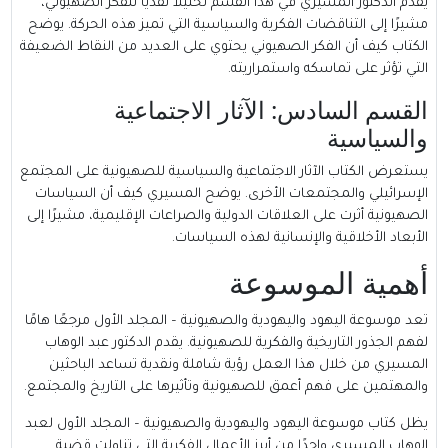
يقدم الدكتور المسيري في هذا القسم تحليلاً نقديًا للفكر الصهيوني،
مشيرًا إلى التناقضات الفكرية والسياسية التي تميز هذه الحركة. يوضح
الكتاب كيف أن الفكر الصهيوني يحتوي على العديد من النقاط الضعيفة
التي تؤثر على تماسكه واستمراريته.
القسم السادس: الآثار الاجتماعية
والسياسية
يستعرض الكتاب الآثار الاجتماعية والسياسية للصهيونية على المجتمع
الإسرائيلي والمجتمعات الأخرى. يوضح المسيري كيف أن السياسات
الصهيونية أثرت على العلاقات الدولية والصراعات الإقليمية، مشيرًا إلى
الأبعاد الأخلاقية والإنسانية لهذه السياسات.
أهمية الموسوعة
تعد موسوعة اليهود واليهودية والصهيونية – المجلد الأول مرجعًا هامًا
لفهم الجذور التاريخية والفكرية للصهيونية. يقدم الدكتور عبد الوهاب
المسيري من خلال هذا العمل رؤية شاملة ونقدية تساعد الباحثين
والمهتمين على فهم أعمق للصهيونية وتأثيرها على التاريخ والمجتمع.
يظل كتاب موسوعة اليهود واليهودية والصهيونية – المجلد الأول لعبد
الوهاب المسيري واحدًا من أبرز الأعمال الفكرية التي تناولت قضية