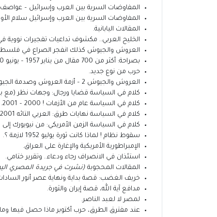
المفاوضات السرية بين العرب وإسرائيل – عواصف
المفاوضات السرية بين العرب وإسرائيل سلام الأوها
المقالات اليابانية.
الخليج العربي.. مكشوف تداعيات تفجيرات نووية في 
العروش والجيوش كذلك انفجر الصراع في فلسطين
بصراحة: أكثر من 700 مقال من يناير 1957 – يونيو 1990 (5 مجلدات من القطع الكبير).
حرب من نوع جديد.
العروش والجيوش 2 – أزمة العروش وصدمة الجيوش قراءة متصلة في يوميات الحرب (فلسطين 1948).
كلام في السياسة قضايا ورجال: وجهات نظر (مع بدا
كلام في السياسة عام من الأزمات ! 2000 – 2001.
كلام في السياسة نهايات طرق: العربي التائه 2001.
كلام في السياسة الزمن الأمريكي: من نيويورك إلى ك
سقوط نظام ! لماذا كانت ثورة يوليو 1952 لازمة ؟.
الإمبراطورية الأمريكية والإغارة على العراق.
استئذان في الانصراف رجاء ودعاء.. وتقرير ختامي.
المقالات المحجوبة
(نشرت في جريدة المصري اليو
خريف الغضب: قصة بداية ونهاية عصر أنور السادات
مدافع آية الله، قصة إيران والثورة.
لمصر لا لعبد الناصر.
عند مفترق الطرق، حرب أكتوبر ماذا حصل فيها وم