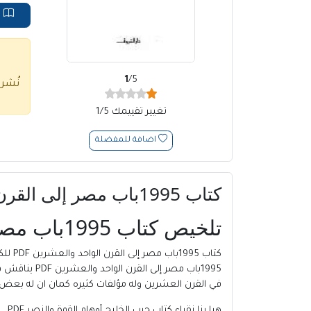
ق
1
/5
نُشر
تغيير تقييمك 1/5
اضافة للمفضلة
كتاب 1995باب مصر إلى القرن الواحد والعشرين PDF
تلخيص كتاب 1995باب مصر إلى القرن الواحد والعشرين PDF :
كتاب 
1995باب مصر
في القرن العشرين وله مؤلفات كثيره كمان ان له بعض الكتب التي قام بترجمت
هيا بنا نقراء كتاب حرب الخليج أوهام القوة والنصر PDF