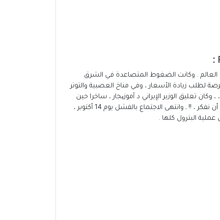
 العالم . وكانت الضغوط المتصاعدة في الشرق
رصة لطلب زيادة الأسعار ، وفي مناخ العصبية والتوتر
ك ، ، وكان تعليق الوزير الإيراني د آموزیجار ، ساخرا حين
نظر إلى ممثلي الشركات على الناحية الأخرى من المائدة وقال : . إن ما تقولونه يدعو إلى الضحك ، ولو أنكم قلتم بزيادة ١٠٠ ٪ لجاز لنا أن نفكر ، !! ـ وانتهى الاجتماع بالفشل يوم 14 أكتوبر ،