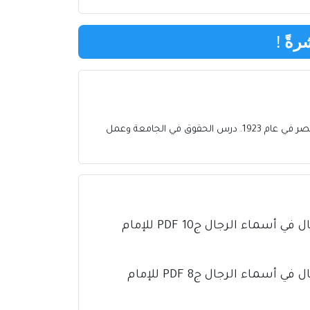
رةً
!
محمد حسنين هيكل (1923-2016) كان صحفيًا وكاتبًا مصريًا بارزًا وشخصية عامة مؤثرة في العالم العربي. وُلد في مدينة كفر الشيخ بمصر في عام 1923. درس الحقوق في الجامعة وعمل
كتاب تذهيب تهذيب الكمال في أسماء الرجال ج10 PDF للإمام
كتاب تذهيب تهذيب الكمال في أسماء الرجال ج8 PDF للإمام