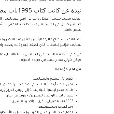
نبذة عن كاتب كتاب 1995باب مصر إلى القرن الواحد والعشرين PDF :
الكاتب
محمد حسنين هيكل
واحد من اهم الصحافيين ال
شهرا كاملا .
لمتابعه مؤتمر الاقطاب الذي انعقد فيه وذلك بصفه واحد
هيكل بتولي مهام عمله في جريده الاهرام .
من اهم مؤلفاته
أكتوبر 73 السلاح والسياسة.
اتفاق غزة – أريحا أولا السلام المحاصر بين حقائق ا
أقباط مصر ليسوا أقلية رسالة إلى رئيس تحرير جريد
مصر والقرن الواحد والعشرون – ورقة في حوار.
1995 باب مصر إلى القرن الواحد والعشرين.
أزمة العرب ومستقبلهم.
المفاوضات السرية بين العرب وإسرائيل – الأسطورة و