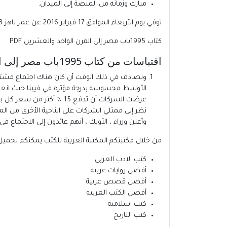
مبارك وزمانه من المنصة إلى الميدان.
توفي يوم الأربعاء الموافق 17 فبراير 2016 عن عمر ناهز 93 عاما بعد صراع قصير مع المرض .
كتاب 1995باب مصر إلى القرن الواحد والعشرين PDF
اقتباسات من كتاب 1995باب مصر إلى القرن الواحد والعشرين للكاتب محمد حسنين هيكل PDF :
وتصادف في ذلك الوقت أن كان هناك اجتماع مشترك
الأوسط محسوسة بدرجة مؤثرة في فيينا حيث انعقد ال
عرضت الشركات أن تدفع 15 
وأعلن وزراء ، الأوبك ، أنهم عائدون إلى الاجتماع في الكويت يوم 17 أكتوبر لكي يبحثوا عواقب الوضع الخطير في الشرق الأ
من خلال مكتبتكم
المكتبة العربية للكتب
يمكنكم تحميل 
كتب الادب العربي
أفضل روايات عربيه
أفضل قصص عربية
أفضل الكتب العربية
كتب اسلامية
كتب التاريخ