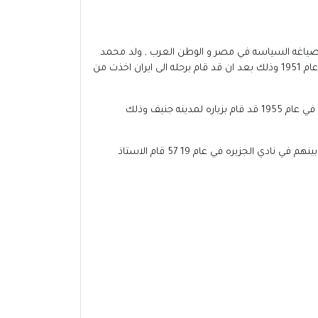
 صياغه السياسه في مصر و الوطن العرب , ولد محمد
حسنين هيكل في 23 سبتمبر 1923 كانت بدايته في الاشتغال في مهنه الصحافه كما انه قد صدر اول كتاب له بعنوان ايران فوق بركان عام 1951 وذلك بعد ان قد قام برحله الى ايران اخذت من
كما انه قد استطاع ملازمه الرئيس جمال عبد الناصر والبقاء ومتابعه ما يحدث على المسرح المصري وما يحدث وراء الكواليس , كما انه في عام 1955 قد قام بزياره لمدينه جنيف وذلك
في عام 1956 قام السيد علي الشمس باشا بالاشاره على الاستاذ هيكل بان يكون رئيسا لجريده الاهرام وذلك اثناء المقابله التي حدثت بينهم في نادي الجزيره في عام 19 57 قام الاستاذ