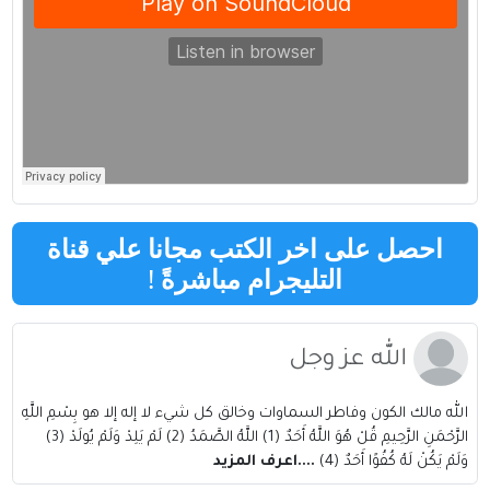
احصل على اخر الكتب مجانا علي قناة
التليجرام مباشرةً
!
الله عز وجل
الله مالك الكون وفاطر السماوات وخالق كل شيء لا إله إلا هو بِسْمِ اللَّهِ
الرَّحْمَنِ الرَّحِيمِ قُلْ هُوَ اللَّهُ أَحَدٌ (1) اللَّهُ الصَّمَدُ (2) لَمْ يَلِدْ وَلَمْ يُولَدْ (3)
وَلَمْ يَكُنْ لَهُ كُفُوًا أَحَدٌ (4)
....اعرف المزيد