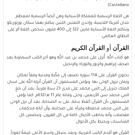
Castellano)
هي اللغة الرسمية للمملكة الأسبانية وهي أيضاً الرسمية لمعظم
بلدان أمريكا اللاتينية، وإحدى اللغتين اللتين يتكلم بهما سكان بورتوريكو
ويتكلم اللغة الأسبانية مابين 322 إلى 400 مليون شخص كلغة أم على
النطاق العالمي..
القرآن
أو
القرآن الكريم
هو كتاب الله أُنزل على
محمد بن عبد الله
وهو آخر الكتب السماوية بعد
صحف إبراهيم والزبور والتوراة والإنجيل.
يحتوي القرآن على 114 سورة تصنف إلى مكّية ومدنية وفقاً لمكان
وزمان نزول الوحي بها. ويؤمن المسلمون أن القرآن أنزله الله على لسان
الملك جبريل إلى النبي محمد على مدى 23 سنة تقريباً، بعد أن بلغ
النبي محمد سن الأربعين، وحتى وفاته عام 11 هـ/632م. كما يؤمن
المسلمون بأن القرآن حُفظ بدقة، على يد الصحابة، بعد أن نزل الوحي
على النبي محمد فحفظه وقرأه على صحابته، وأن آياته محكمات
مفصلات وأنه يخاطب الأجيال كافة في كل القرون، ويتضمن كل
المناسبات ويحيط بكل الأحوال.
القرآن هو أقدم الكتب العربية، ويعد بشكل واسع الأعلى قيمةً لغوياً،